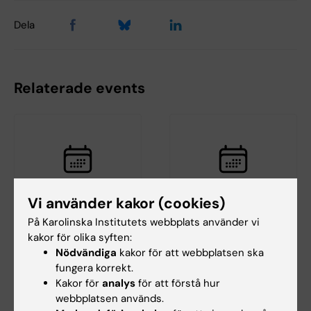
Dela
Relaterade events
Vi använder kakor (cookies)
21 aug 2026
27 aug 2026
-
27 aug 2026
På Karolinska Institutets webbplats använder vi
Disputation: Callum
Disputation: Heba Ali
kakor för olika syften:
Regan
Nödvändiga
kakor för att webbplatsen ska
Titel:
fungera korrekt.
"Östrogenreceptormedierat
Epidemiology to Health
neuroprotektion i modeller av…
Kakor för
analys
för att förstå hur
Promotion: Associations
between physical activity…
webbplatsen används.