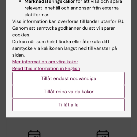
Marknadsföringskakor
för att visa och spåra
relevant innehåll och annonser från externa
plattformar.
Viss information kan överföras till länder utanför EU.
Genom att samtycka godkänner du att vi sparar
cookies.
Du kan när som helst ändra eller återkalla ditt
samtycke via kakikonen längst ned till vänster på
sidan.
28 aug 2026
28 aug 2026
Mer information om våra kakor
Avhandling Jonathan
Disputation: Prach
Read this information in English
Al-Saadi
Techameena
Tillåt endast nödvändiga
Titel: On endovascular
"Molecular Mechanisms of Pain
transplantation of modified
Chronification"
Tillåt mina valda kakor
mRNA enhanced cells and…
…
Tillåt alla