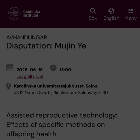
Skip
to
main
Sök
English
Meny
content
AVHANDLINGAR
Disputation: Mujin Ye
2026-06-15
13:00
Lägg till i iCal
Karolinska universitetssjukhuset, Solna
J3:12 Nanna Svartz, Bioclinicum, Solnavägen 30
Assisted reproductive technology:
Effects of specific methods on
offspring health