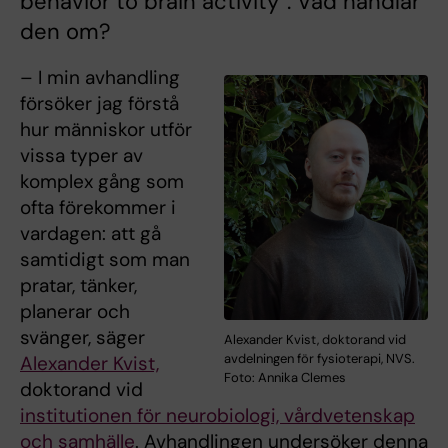
behavior to brain activity”. Vad handlar
den om?
– I min avhandling
försöker jag förstå
hur människor utför
vissa typer av
komplex gång som
ofta förekommer i
vardagen: att gå
samtidigt som man
pratar, tänker,
planerar och
svänger, säger
Alexander Kvist, doktorand vid
avdelningen för fysioterapi, NVS.
Alexander Kvist,
Foto: Annika Clemes
doktorand vid
institutionen för neurobiologi, vårdvetenskap
och samhälle
. Avhandlingen undersöker denna