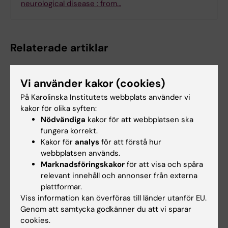
neurological disease : from…
Relaterade artiklar
Vi använder kakor (cookies)
På Karolinska Institutets webbplats använder vi
kakor för olika syften:
Nödvändiga
kakor för att webbplatsen ska
fungera korrekt.
Kakor för
analys
för att förstå hur
14 jul 2026
6 jul 2026
webbplatsen används.
Metaboliskt syndrom
Doktorand får
Marknadsföringskakor
för att visa och spåra
kopplat till snabbare
stipendium för
relevant innehåll och annonser från externa
åldrande av hjärnan
forskning om hur
plattformar.
eksem påverkar skola
Personer med metaboliskt
Viss information kan överföras till länder utanför EU.
och yrkesliv
syndrom tenderar att ha
Genom att samtycka godkänner du att vi sparar
hjärnor som verkar äldre…
Anna Winther är en av tre KI-
cookies.
doktorander som har tilldelats