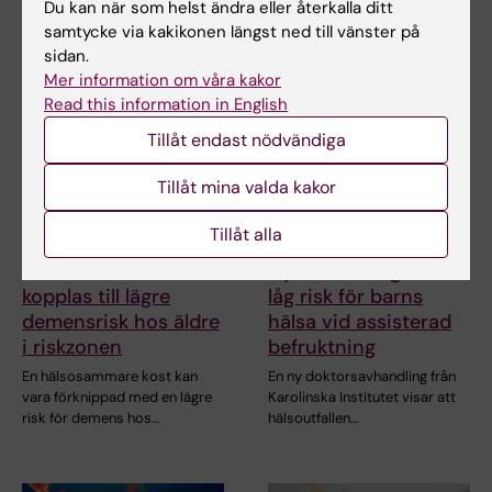
Du kan när som helst ändra eller återkalla ditt
årets Kerstin…
samtycke via kakikonen längst ned till vänster på
sidan.
Mer information om våra kakor
Read this information in English
Tillåt endast nödvändiga
Tillåt mina valda kakor
Tillåt alla
26 jun 2026
9 jun 2026
Hälsosammare kost
Ny avhandling visar
kopplas till lägre
låg risk för barns
demensrisk hos äldre
hälsa vid assisterad
i riskzonen
befruktning
En hälsosammare kost kan
En ny doktorsavhandling från
vara förknippad med en lägre
Karolinska Institutet visar att
risk för demens hos…
hälsoutfallen…