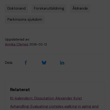
Doktorand
Forskarutbildning
Åldrande
Tags
Parkinsons sjukdom
Uppdaterad av:
Annika Clemes
2026-02-12
Dela
Relaterat
KI-kalendern: Disputation Alexander Kvist
Avhandling: Evaluating complex walking in aging and