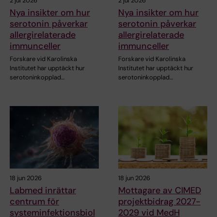
2 jul 2026
2 jul 2026
Nya insikter om hur
Nya insikter om hur
serotonin påverkar
serotonin påverkar
allergirelaterade
allergirelaterade
immunceller
immunceller
Forskare vid Karolinska
Forskare vid Karolinska
Institutet har upptäckt hur
Institutet har upptäckt hur
serotoninkopplad…
serotoninkopplad…
18 jun 2026
18 jun 2026
Labmed inrättar
Mottagare av CIMED
centrum för
projektbidrag 2027-
systeminfektionsbiol
2029 vid MedH