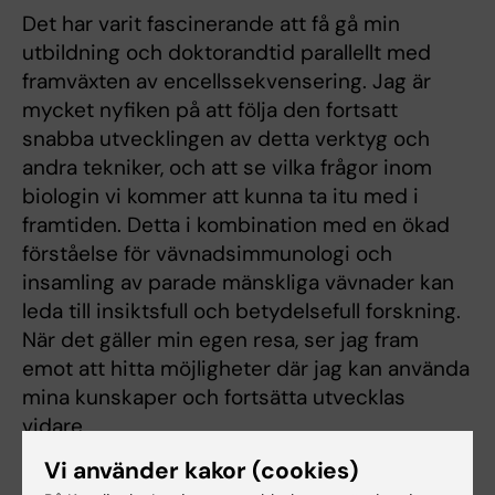
Det har varit fascinerande att få gå min
utbildning och doktorandtid parallellt med
framväxten av encellssekvensering. Jag är
mycket nyfiken på att följa den fortsatt
snabba utvecklingen av detta verktyg och
andra tekniker, och att se vilka frågor inom
biologin vi kommer att kunna ta itu med i
framtiden. Detta i kombination med en ökad
förståelse för vävnadsimmunologi och
insamling av parade mänskliga vävnader kan
leda till insiktsfull och betydelsefull forskning.
När det gäller min egen resa, ser jag fram
emot att hitta möjligheter där jag kan använda
mina kunskaper och fortsätta utvecklas
vidare.
Vi använder kakor (cookies)