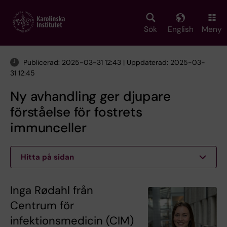
Skip
to
main
Sök
English
Meny
content
Publicerad: 2025-03-31 12:43 | Uppdaterad: 2025-03-
31 12:45
Ny avhandling ger djupare
förståelse för fostrets
immunceller
Hitta på sidan
Inga Rødahl från
Centrum för
infektionsmedicin (CIM)