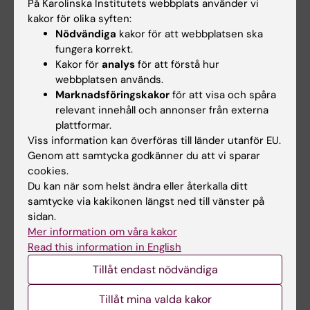
Disputation
På Karolinska Institutets webbplats använder vi
kakor för olika syften:
Fredag, 4 april, kl. 09:30, 9Q Månen, Alfred
Nödvändiga
kakor för att webbplatsen ska
Nobels allé 8, Flemingsberg.
fungera korrekt.
Kakor för
analys
för att förstå hur
webbplatsen används.
Avhandling
Marknadsföringskakor
för att visa och spåra
relevant innehåll och annonser från externa
Features of innate lymphoid cells in human
plattformar.
fetal tissues and adult respiratory infection
Viss information kan överföras till länder utanför EU.
Genom att samtycka godkänner du att vi sparar
cookies.
ANA Futura
Du kan när som helst ändra eller återkalla ditt
Tags
samtycke via kakikonen längst ned till vänster på
sidan.
Mer information om våra kakor
Uppdaterad av:
Read this information in English
Karin Vikström
2025-03-31
Innehållsgranskare:
Tillåt endast nödvändiga
Unknown user
Tillåt mina valda kakor