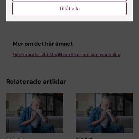
Tillåt alla
Dela
Mer om det här ämnet
Doktorander vid MedH berättar om sin avhandling
Relaterade artiklar