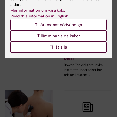
sidan.
Mer information om våra kakor
Read this information in English
Tillåt endast nödvändiga
4 aug 2026
3 jul 2026
Höstens utlysningar
Doktorand studerar
Tillåt mina valda kakor
2026
hudens roll i
utveckling av
Tillåt alla
Karolinska Institutet
allergisjukdomar hos
disponerar medel ur ett stort
antal stiftelser och…
barn
Bowen Tan vid Karolinska
Institutet undersöker hur
brister i hudens…