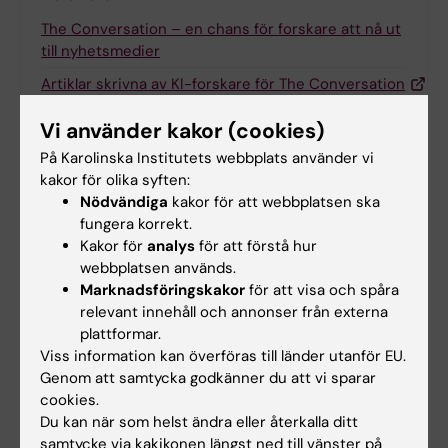
The Conversation – en chans för forskare att nå ut
till nyhetsmedier
Artiklar skrivna av KI-forskare för The Conversation
The Conversation UK:s webbsida
Vi använder kakor (cookies)
På Karolinska Institutets webbplats använder vi
kakor för olika syften:
Nödvändiga
kakor för att webbplatsen ska
Inspiration
fungera korrekt.
Kakor för
analys
för att förstå hur
Forskare från KI nådde över två miljoner
webbplatsen används.
internationella läsare 2024
Marknadsföringskakor
för att visa och spåra
relevant innehåll och annonser från externa
plattformar.
Viss information kan överföras till länder utanför EU.
Relaterade artiklar
Genom att samtycka godkänner du att vi sparar
cookies.
Du kan när som helst ändra eller återkalla ditt
samtycke via kakikonen längst ned till vänster på