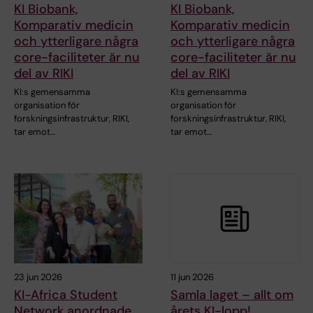
KI Biobank,
KI Biobank,
Komparativ medicin
Komparativ medicin
och ytterligare några
och ytterligare några
core-faciliteter är nu
core-faciliteter är nu
del av RIKI
del av RIKI
KI:s gemensamma
KI:s gemensamma
organisation för
organisation för
forskningsinfrastruktur, RIKI,
forskningsinfrastruktur, RIKI,
tar emot…
tar emot…
23 jun 2026
11 jun 2026
KI-Africa Student
Samla laget – allt om
Network anordnade
årets KI-lopp!