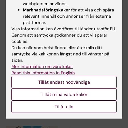
Relaterade artiklar
webbplatsen används.
Marknadsföringskakor
för att visa och spåra
relevant innehåll och annonser från externa
plattformar.
Viss information kan överföras till länder utanför EU.
Genom att samtycka godkänner du att vi sparar
cookies.
Du kan när som helst ändra eller återkalla ditt
samtycke via kakikonen längst ned till vänster på
25 jun 2026
22 maj 2026
sidan.
Ny statistikrapport:
Nytt
Mer information om våra kakor
Självmordsstatistik
forskningsprojekt ska
Read this information in English
för Stockholms län
stärka
Tillåt endast nödvändiga
2010–2024
suicidpreventionen i
spårtrafiken
Nationellt centrum för
Tillåt mina valda kakor
suicidforskning och prevention
Ett nytt forskningsprojekt vid
(NASP) har…
Nationellt centrum för
Tillåt alla
suicidforskning och…