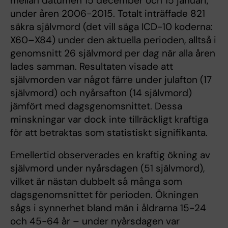
mellan datumen 15 december och 15 januari,
under åren 2006-2015. Totalt inträffade 821
säkra självmord (det vill säga ICD-10 koderna:
X60–X84) under den aktuella perioden, alltså i
genomsnitt 26 självmord per dag när alla åren
lades samman. Resultaten visade att
självmorden var något färre under julafton (17
självmord) och nyårsafton (14 självmord)
jämfört med dagsgenomsnittet. Dessa
minskningar var dock inte tillräckligt kraftiga
för att betraktas som statistiskt signifikanta.
Emellertid observerades en kraftig ökning av
självmord under nyårsdagen (51 självmord),
vilket är nästan dubbelt så många som
dagsgenomsnittet för perioden. Ökningen
sågs i synnerhet bland män i åldrarna 15-24
och 45-64 år – under nyårsdagen var