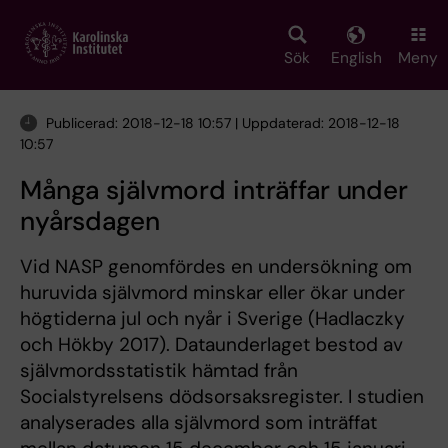
Skip
to
main
Sök
English
Meny
content
Publicerad: 2018-12-18 10:57 | Uppdaterad: 2018-12-18
10:57
Många självmord inträffar under
nyårsdagen
Vid NASP genomfördes en undersökning om
huruvida självmord minskar eller ökar under
högtiderna jul och nyår i Sverige (Hadlaczky
och Hökby 2017). Dataunderlaget bestod av
självmordsstatistik hämtad från
Socialstyrelsens dödsorsaksregister. I studien
analyserades alla självmord som inträffat