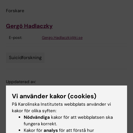
Forskare
Gergö Hadlaczky
E-post:
Gergo.Hadlaczki@ki.se
Suicidforskning
Tags
Uppdaterad av:
Webb Admin
2018-12-18
Vi använder kakor (cookies)
På Karolinska Institutets webbplats använder vi
Dela
kakor för olika syften:
Nödvändiga
kakor för att webbplatsen ska
fungera korrekt.
Kakor för
analys
för att förstå hur