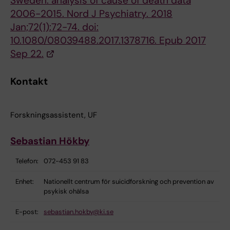
Sweden: analysis of cause of death data
2006-2015. Nord J Psychiatry. 2018
Jan;72(1):72-74. doi:
10.1080/08039488.2017.1378716. Epub 2017
Sep 22.
Kontakt
Forskningsassistent, UF
Sebastian Hökby
Telefon:
072-453 91 83
Enhet:
Nationellt centrum för suicidforskning och prevention av
psykisk ohälsa
E-post:
sebastian.hokby@ki.se