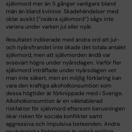
självmord mer än 5 gånger vanligare bland
män än bland kvinnor. Skadehändelser med
oklar avsikt (”osäkra självmord”) sågs inte
variera under varken jul eller nyår.
Resultatet indikerade med andra ord att jul-
och nyårsfirandet inte ökade det totala antalet
självmord, men att självmorden ändå var
avsevärt högre under nyårsdagen. Varför fler
självmord inträffade under nyårsdagen vet
man inte säkert, men en möjlig förklaring kan
vara den kraftiga alkoholkonsumtion som
dessa högtider är förknippade med i Sverige.
Alkoholkonsumtion är en väletablerad
riskfaktor för självmord eftersom berusningen
ökar risken för sociala konflikter samt
aggressiva och impulsiva beteenden. Andra
psykologiska förklaringar är också möjliga.