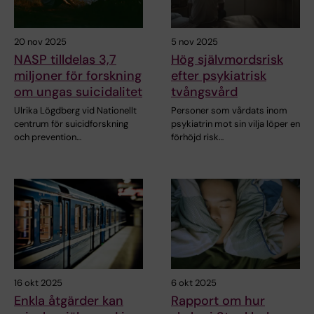
20 nov 2025
5 nov 2025
NASP tilldelas 3,7
Hög självmordsrisk
miljoner för forskning
efter psykiatrisk
om ungas suicidalitet
tvångsvård
Ulrika Lögdberg vid Nationellt
Personer som vårdats inom
centrum för suicidforskning
psykiatrin mot sin vilja löper en
och prevention…
förhöjd risk…
16 okt 2025
6 okt 2025
Enkla åtgärder kan
Rapport om hur