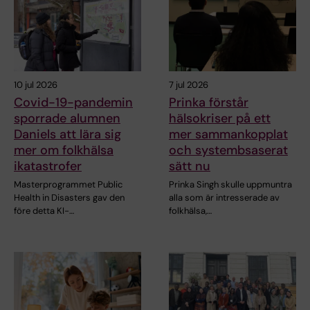
10 jul 2026
7 jul 2026
Covid-19-pandemin
Prinka förstår
sporrade alumnen
hälsokriser på ett
Daniels att lära sig
mer sammankopplat
mer om folkhälsa
och systembsaserat
ikatastrofer
sätt nu
Masterprogrammet Public
Prinka Singh skulle uppmuntra
Health in Disasters gav den
alla som är intresserade av
före detta KI-…
folkhälsa,…