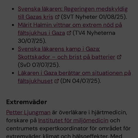
Svenska läkaren: Regeringen medskyldig
till Gazas kris
(SVT Nyheter 01/08/25).
Märit Halmin vittnar om extrem nöd på
fältsjukhus i Gaza
(TV4 Nyheterna
30/07/25).
Svenska läkarens kamp i Gaza:
Skottskador – och brist på batterier
(SvD 07/07/25).
Läkaren i Gaza berättar om situationen på
fältsjukhuset
(DN 04/07/25).
Extremväder
Petter Ljungman
är överläkare i hjärtmedicin,
forskare på
Institutet för miljömedicin
och
centrumets expertkoordinator för området för
extremväder, klimat och hälsoeffekter. Med