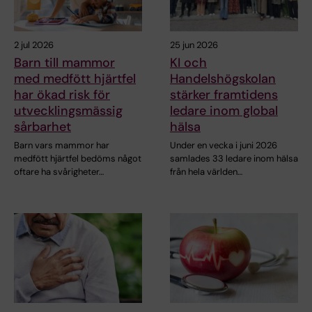
2 jul 2026
25 jun 2026
Barn till mammor
KI och
med medfött hjärtfel
Handelshögskolan
har ökad risk för
stärker framtidens
utvecklingsmässig
ledare inom global
sårbarhet
hälsa
Barn vars mammor har
Under en vecka i juni 2026
medfött hjärtfel bedöms något
samlades 33 ledare inom hälsa
oftare ha svårigheter…
från hela världen…