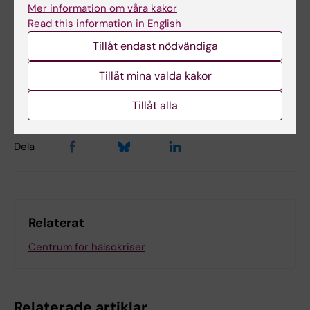
Tags
Mer information om våra kakor
Read this information in English
Kardiologi
Katastrofmedicin
Tillåt endast nödvändiga
Tillåt mina valda kakor
Uppdaterad av:
Ann Sofie Sten
2025-09-16
Tillåt alla
Dela
Relaterat
Centrum för hälsokriser
Relaterade artiklar