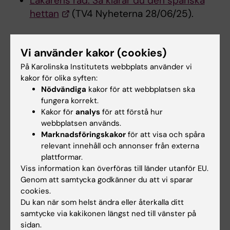
Läkarens råd: Så klarar du den spanska
hettan
(TV4 Nyheterna 28/06/25).
Vi använder kakor (cookies)
På Karolinska Institutets webbplats använder vi
Centrum för hälsokriser
arbetar interdisciplinärt
kakor för olika syften:
inom ett flertal expertområden, med fokus på
Nödvändiga
kakor för att webbplatsen ska
policyutveckling, katalysering av forskning,
fungera korrekt.
utveckling av utbildningar och expertstöd till
Kakor för
analys
för att förstå hur
myndigheter och organisationer.
webbplatsen används.
En hälsokris
är en omstörtande situation som har
Marknadsföringskakor
för att visa och spåra
en betydande påverkan på människors hälsa och
relevant innehåll och annonser från externa
som överskrider hälsosystemets förmåga att
plattformar.
Viss information kan överföras till länder utanför EU.
bemästra den.
Genom att samtycka godkänner du att vi sparar
cookies.
Du kan när som helst ändra eller återkalla ditt
samtycke via kakikonen längst ned till vänster på
sidan.
Centrum för hälsokriser
Global hälsa