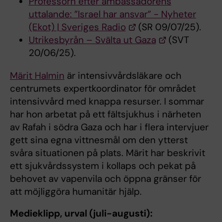
Professorn efter ambassadörens
uttalande: ”Israel har ansvar” - Nyheter
(Ekot) | Sveriges Radio
(SR 09/07/25).
Utrikesbyrån – Svälta ut Gaza
(SVT
20/06/25).
Märit Halmin
är intensivvårdsläkare och
centrumets expertkoordinator för området
intensivvård med knappa resurser. I sommar
har hon arbetat på ett fältsjukhus i närheten
av Rafah i södra Gaza och har i flera intervjuer
gett sina egna vittnesmål om den ytterst
svåra situationen på plats. Märit har beskrivit
ett sjukvårdssystem i kollaps och pekat på
behovet av vapenvila och öppna gränser för
att möjliggöra humanitär hjälp.
Medieklipp, urval (juli-augusti):