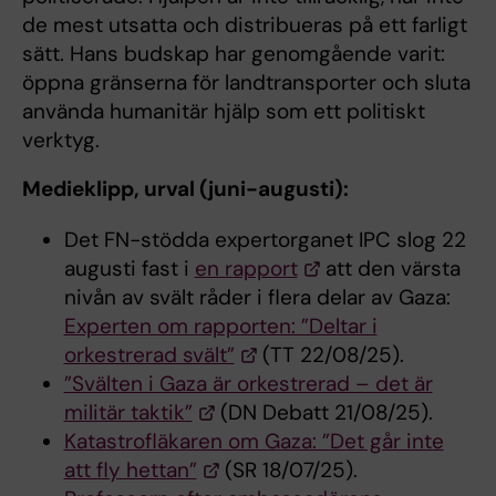
de mest utsatta och distribueras på ett farligt
sätt. Hans budskap har genomgående varit:
öppna gränserna för landtransporter och sluta
använda humanitär hjälp som ett politiskt
verktyg.
Medieklipp, urval (juni-augusti):
Det FN-stödda expertorganet IPC slog 22
augusti fast i
en rapport
att den värsta
nivån av svält råder i flera delar av Gaza:
Experten om rapporten: ”Deltar i
orkestrerad svält”
(TT 22/08/25).
”Svälten i Gaza är orkestrerad – det är
militär taktik”
(DN Debatt 21/08/25).
Katastrofläkaren om Gaza: ”Det går inte
att fly hettan”
(SR 18/07/25).