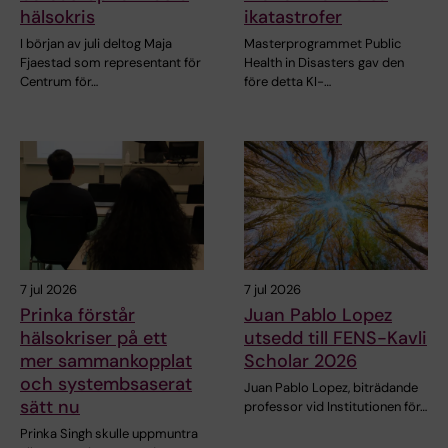
hälsokris
ikatastrofer
I början av juli deltog Maja
Masterprogrammet Public
Fjaestad som representant för
Health in Disasters gav den
Centrum för…
före detta KI-…
7 jul 2026
7 jul 2026
Prinka förstår
Juan Pablo Lopez
hälsokriser på ett
utsedd till FENS-Kavli
mer sammankopplat
Scholar 2026
och systembsaserat
Juan Pablo Lopez, biträdande
sätt nu
professor vid Institutionen för…
Prinka Singh skulle uppmuntra