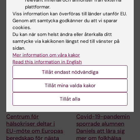
relevant innehåll och annonser från externa
nya WHO-riktlinjer
hälsokriser deltar i
plattformar.
för att förebygga
EU-möte om Europas
Viss information kan överföras till länder utanför EU.
demens
beredskap för nästa
Genom att samtycka godkänner du att vi sparar
hälsokris
Professor Miia Kivipelto och
cookies.
flera forskare vid Karolinska
I början av juli deltog Maja
Du kan när som helst ändra eller återkalla ditt
Institutet har…
Fjaestad som representant för
samtycke via kakikonen längst ned till vänster på
Centrum för…
sidan.
Mer information om våra kakor
Read this information in English
Tillåt endast nödvändiga
Tillåt mina valda kakor
Tillåt alla
14 jul 2026
10 jul 2026
Centrum för
Covid-19-pandemin
hälsokriser deltar i
sporrade alumnen
EU-möte om Europas
Daniels att lära sig
beredskap för nästa
mer om folkhälsa