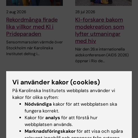
2 aug 2026
28 jul 2026
Rekordmånga firade
KI-forskare bakom
lika villkor med KI i
modekreation som
Prideparaden
lyfter utmaningar
med hiv
Sensommarsolen värmde över
Stockholm när Karolinska
När den 26:e internationella
Institutet deltog i…
aidskonferensen (AIDS 2026)
öppnar i Rio de…
Vi använder kakor (cookies)
På Karolinska Institutets webbplats använder vi
kakor för olika syften:
Nödvändiga
kakor för att webbplatsen ska
fungera korrekt.
Kakor för
analys
för att förstå hur
webbplatsen används.
23 jul 2026
14 jul 2026
Marknadsföringskakor
för att visa och spåra
KI-forskare bidrar till
Centrum för