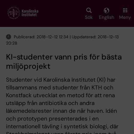
Skip
to
main
Sök
English
Meny
content
Publicerad: 2018-12-12 12:34 | Uppdaterad: 2018-12-13
20:28
KI-studenter vann pris för bästa
miljöprojekt
Studenter vid Karolinska Institutet (KI) har
tillsammans med studenter från KTH och
Konstfack utvecklat en metod för att rena
utsläpp från antibiotika och andra
läkemedelsrester innan de når haven. Idén
och prototypen presenterades i en
internationell tävling i syntetisk biologi, där