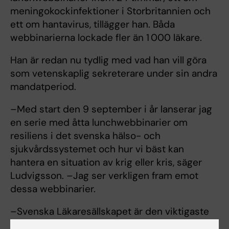
meningokockinfektioner i Storbritannien och
ett om hantavirus, tillägger han. Båda
webbinarierna lockade fler än 1 000 läkare.
Han är redan nu tydlig med vad han vill göra
som vetenskaplig sekreterare under sin andra
mandatperiod.
–Med start den 9 september i år lanserar jag
en serie med åtta lunchwebbinarier om
resiliens i det svenska hälso- och
sjukvårdssystemet och hur vi bäst kan
hantera en situation av krig eller kris, säger
Ludvigsson. –Jag ser verkligen fram emot
dessa webbinarier.
–Svenska Läkaresällskapet är den viktigaste
och mest respekterade medicinskt