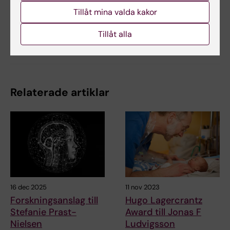
Gunilla Sonnebring
Tillåt mina valda kakor
Tillåt alla
Dela
Relaterade artiklar
16 dec 2025
11 nov 2023
Forskningsanslag till
Hugo Lagercrantz
Stefanie Prast-
Award till Jonas F
Nielsen
Ludvigsson