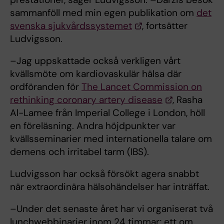
sammanföll med min egen publikation om
det
svenska sjukvårdssystemet
, fortsätter
Ludvigsson.
–Jag uppskattade också verkligen vårt
kvällsmöte om kardiovaskulär hälsa där
ordföranden för
The Lancet Commission on
rethinking coronary artery disease
, Rasha
Al-Lamee från Imperial College i London, höll
en föreläsning. Andra höjdpunkter var
kvällsseminarier med internationella talare om
demens och irritabel tarm (IBS).
Ludvigsson har också försökt agera snabbt
när extraordinära hälsohändelser har inträffat.
–Under det senaste året har vi organiserat två
lunchwebbinarier inom 24 timmar; ett om