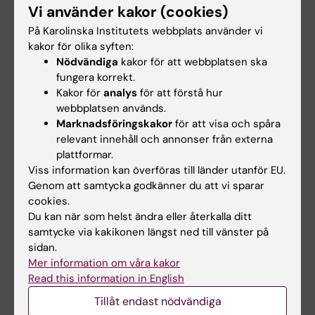
Vi använder kakor (cookies)
vetenskapliga organisationen i Sverige och
erbjuder ett forum för kliniker, forskare samt
På Karolinska Institutets webbplats använder vi
kakor för olika syften:
andra hälso- och sjukvårdsprofessioner. Jag
Nödvändiga
kakor för att webbplatsen ska
tror att ett engagemang, i mitt fall som
fungera korrekt.
vetenskaplig sekreterare, är en möjlighet att
Kakor för
analys
för att förstå hur
påverka den medicinska debatten i Sverige
webbplatsen används.
och att förbättra kvaliteten i svensk hälso-
Marknadsföringskakor
för att visa och spåra
och sjukvård till nytta för patienterna. Det var
relevant innehåll och annonser från externa
plattformar.
därför jag valde att ställa upp för omval, säger
Viss information kan överföras till länder utanför EU.
Jonas F Ludvigsson.
Genom att samtycka godkänner du att vi sparar
cookies.
Du kan när som helst ändra eller återkalla ditt
Epidemiologi
samtycke via kakikonen längst ned till vänster på
Tags
sidan.
Mer information om våra kakor
Read this information in English
Uppdaterad av:
Gunilla Sonnebring
2026-05-13
Tillåt endast nödvändiga
Innehållsgranskare: