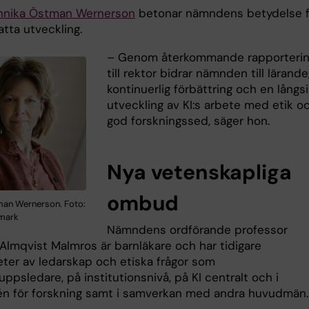
nnika Östman Wernerson
betonar nämndens betydelse f
satta utveckling.
– Genom återkommande rapporteri
till rektor bidrar nämnden till lärande
kontinuerlig förbättring och en långsi
utveckling av KI:s arbete med etik o
god forskningssed, säger hon.
Nya vetenskapliga
ombud
an Wernerson. Foto:
nmark
Nämndens ordförande professor
 Almqvist Malmros är barnläkare och har tidigare
eter av ledarskap och etiska frågor som
uppsledare, på institutionsnivå, på KI centralt och i
n för forskning samt i samverkan med andra huvudmän