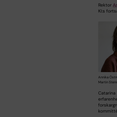
Rektor
A
KI:s fort
Annika Östm
Martin Ste
Catarina
erfarenh
forskargr
kommitté