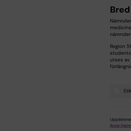
Bred
Nämnden 
medicinsk
nämnden 
Region S
studento
utses av 
förlängn
Eti
Tags
Uppdatera
Anne Hamm