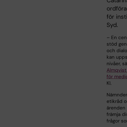
Catarin
ordföra
för ins
Syd.
– En cen
stöd gen
och dialo
kan uppst
nivåer, 
Almqvist
för medi
KI.
Nämnden e
etikråd 
ärenden 
främja di
frågor so