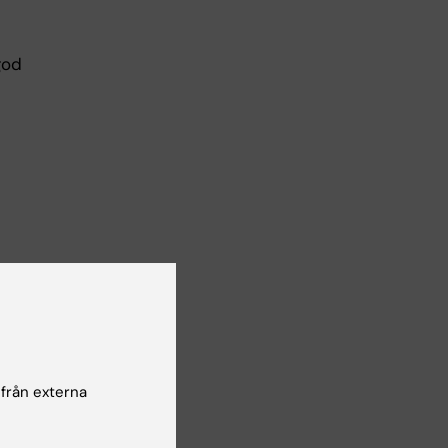
god
inom
 från externa
e