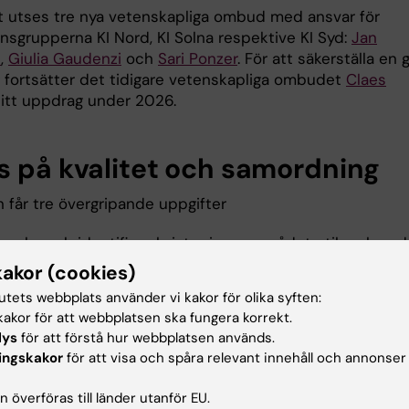
t utses tre nya vetenskapliga ombud med ansvar för
onsgrupperna KI Nord, KI Solna respektive KI Syd:
Jan
s
,
Giulia Gaudenzi
och
Sari Ponzer
. För att säkerställa en 
 fortsätter det tidigare vetenskapliga ombudet
Claes
sitt uppdrag under 2026.
s på kvalitet och samordning
får tre övergripande uppgifter
bevaka och identifiera brister inom området etik och god
ningssed samt föreslå förbättringar till KI:s ledning
kakor (cookies)
samordna och utveckla lednings- och verksamhetsstöd 
tutets webbplats använder vi kakor för olika syften:
n- och försöksdjursetik samt
akor för att webbplatsen ska fungera korrekt.
arbeta förebyggande för att stärka god forskningssed.
lys
för att förstå hur webbplatsen används.
ingskakor
för att visa och spåra relevant innehåll och annonser
etta ska nämnden bland annat avge yttranden i
setiska frågor, bidra till KI:s systematiska kvalitetsarbet
 överföras till länder utanför EU.
d i frågor som rör ansvarsfull internationalisering,