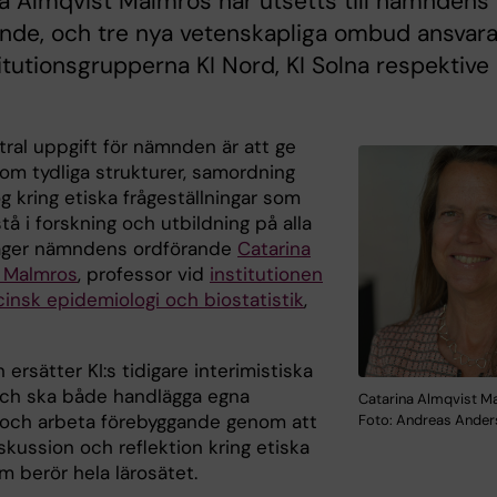
a Almqvist Malmros har utsetts till nämndens
nde, och tre nya vetenskapliga ombud ansvara
titutionsgrupperna KI Nord, KI Solna respektive 
tral uppgift för nämnden är att ge
om tydliga strukturer, samordning
g kring etiska frågeställningar som
å i forskning och utbildning på alla
säger nämndens ordförande
Catarina
 Malmros
, professor vid
institutionen
cinsk epidemiologi och biostatistik
,
rsätter KI:s tidigare interimistiska
och ska både handlägga egna
Catarina Almqvist M
och arbeta förebyggande genom att
Foto: Andreas Ande
skussion och reflektion kring etiska
m berör hela lärosätet.