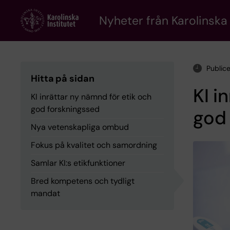
Skip
to
Nyheter från Karolinska 
main
content
Public
Hitta på sidan
KI i
KI inrättar ny nämnd för etik och
god forskningssed
god
Nya vetenskapliga ombud
Fokus på kvalitet och samordning
Samlar KI:s etikfunktioner
Bred kompetens och tydligt
mandat