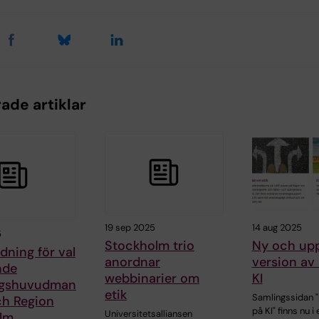
ade artiklar
19 sep 2025
14 aug 2025
5
Stockholm trio
Ny och up
dning för val
anordnar
version av 
nde
webbinarier om
KI
ngshuvudman
etik
Samlingssidan "
ch Region
på KI" finns nu i 
Universitetsalliansen
lm