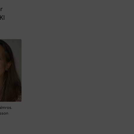
r
KI
almros.
rsson