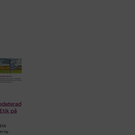
pdaterad
Etik på
Etik
en ny,