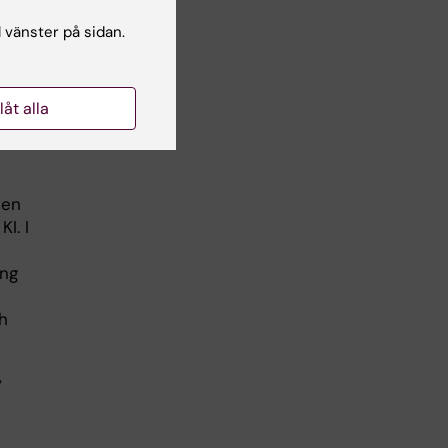
l vänster på sidan.
ör
atta
llåt alla
 en
I. I
ing
h
v