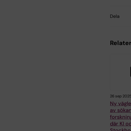
Dela
Relater
26 sep 202
Ny vägle
av söka
forskni
där KI o
Stockho