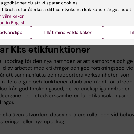
 godkänner du att vi sparar cookies.
ing av studentarbeten, finansiella intressekonflikter och
t ändra eller återkalla ditt samtycke via kakikonen längst ned til
er. Nämnden ska även följa upp ärenden från
nämnden f
 våra kakor
av oredlighet i forskning
(NPOF) och årligen sammanf
on in English
e i en rapport till rektor.
nödvändiga
Tillåt mina valda kakor
Ti
r KI:s etikfunktioner
igt uppdrag för den nya nämnden är att samordna och ge
ld av arbetet med etikfrågor och god forskningssed vid K
går att sammanfatta och rapportera verksamheten som
m flera organ och funktioner, däribland rådet för utredn
else från god forskningssed, de vetenskapliga ombuden,
dsorganet och stödverksamheter för etikansökningar oc
frågor.
ska även utvärdera dessa aktörers roller och vid beho
usteringar eller nya uppdrag.