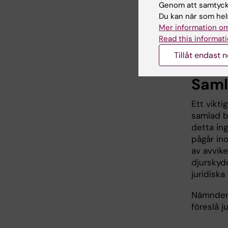
Genom att samtycka
etikprövn
Du kan när som hels
donation
Mer information om
prövning 
Read this informati
sitt arbet
Tillåt endast 
Samla
Ett vikt
samlad bi
detta in
pågår ino
av avvik
djurskyd
juridiska 
Nämnden 
föreslå j