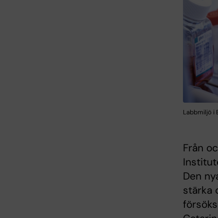
Labbmiljö i
Från oc
Institu
Den nya
stärka 
försöks