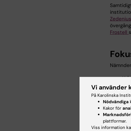
Samtidig
instituti
Zedeniu
övergång
Frostell
Foku
Nämnden 
att 
forsk
Vi använder 
att 
På Karolinska Insti
huma
Nödvändiga
k
att 
Kakor för
ana
Marknadsför
Utöver d
plattformar.
forskning
Viss information kan
och ge rå