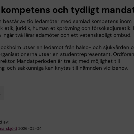
 kompetens och tydligt manda
består av tio ledamöter med samlad kompetens inom
 etik, juridik, human etikprövning och försöksdjursetik. I
ingår två lärarledamöter och ett vetenskapligt ombud.
tockholm utser en ledamot från hälso- och sjukvården 
rganisationerna utser en studentrepresentant. Ordföra
rektor. Mandatperioden är tre år, med möjlighet till
ing, och sakkunniga kan knytas till nämnden vid behov.
k
d av:
arskjöld
2026-02-04