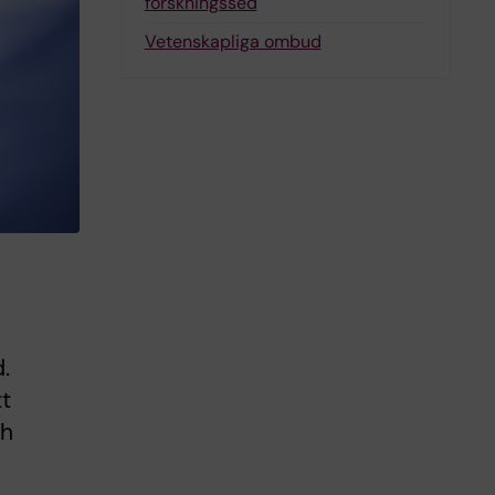
forskningssed
Vetenskapliga ombud
.
t
ch