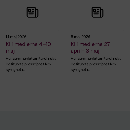
14 maj 2026
5 maj 2026
KI i medierna 4–10
KI i medierna 27
maj
april- 3 maj
Här sammanfattar Karolinska
Här sammanfattar Karolinska
Institutets presstjänst KI:s
Institutets presstjänst KI:s
synlighet i…
synlighet i…