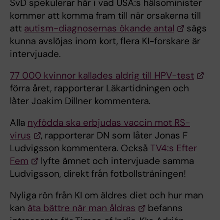
SvD spekulerar här i vad USA:s hälsominister
kommer att komma fram till när orsakerna till
att
autism-diagnosernas ökande antal
sägs
kunna avslöjas inom kort, flera KI-forskare är
intervjuade.
77 000 kvinnor kallades aldrig till HPV-test
förra året, rapporterar Läkartidningen och
låter Joakim Dillner kommentera.
Alla
nyfödda ska erbjudas vaccin mot RS-
virus
, rapporterar DN som låter Jonas F
Ludvigsson kommentera. Också
TV4:s Efter
Fem
lyfte ämnet och intervjuade samma
Ludvigsson, direkt från fotbollsträningen!
Nyliga rön från KI om äldres diet och hur man
kan
äta bättre när man åldras
befanns