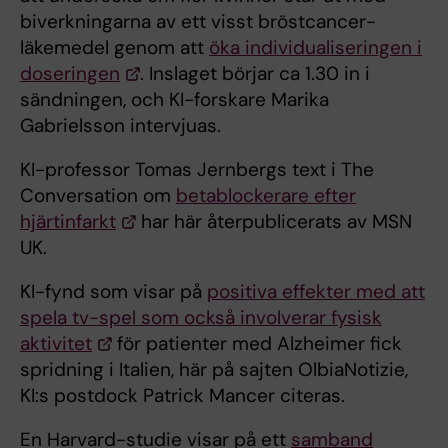
biverkningarna av ett visst bröstcancer-
läkemedel genom att
öka individualiseringen i
doseringen
. Inslaget börjar ca 1.30 in i
sändningen, och KI-forskare Marika
Gabrielsson intervjuas.
KI-professor Tomas Jernbergs text i The
Conversation om
betablockerare efter
hjärtinfarkt
har här återpublicerats av MSN
UK.
KI-fynd som visar på
positiva effekter med att
spela tv-spel som också involverar fysisk
aktivitet
för patienter med Alzheimer fick
spridning i Italien, här på sajten OlbiaNotizie,
KI:s postdock Patrick Mancer citeras.
En Harvard-studie visar på ett
samband