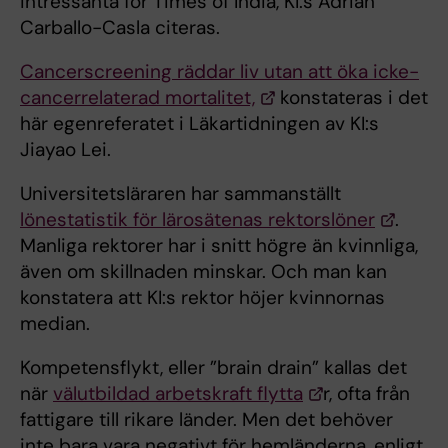
intressanta för Times of India, KI:s Adrián
Carballo-Casla citeras.
Cancerscreening räddar liv utan att öka icke-
cancerrelaterad mortalitet,
konstateras i det
här egenreferatet i Läkartidningen av KI:s
Jiayao Lei.
Universitetsläraren har sammanställt
lönestatistik för lärosätenas rektorslöner
.
Manliga rektorer har i snitt högre än kvinnliga,
även om skillnaden minskar. Och man kan
konstatera att KI:s rektor höjer kvinnornas
median.
Kompetensflykt, eller ”brain drain” kallas det
när
välutbildad arbetskraft flytta
r, ofta från
fattigare till rikare länder. Men det behöver
inte bara vara negativt för hemländerna, enligt