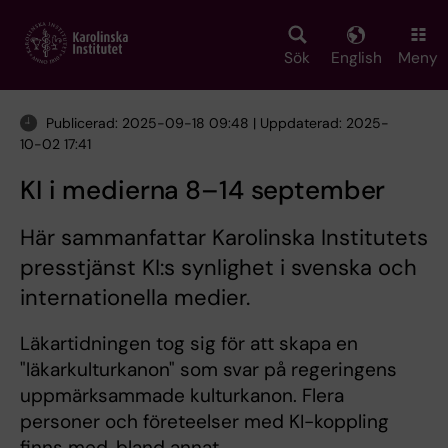
Skip
to
main
Sök
English
Meny
content
Publicerad: 2025-09-18 09:48 | Uppdaterad: 2025-
10-02 17:41
KI i medierna 8–14 september
Här sammanfattar Karolinska Institutets
presstjänst KI:s synlighet i svenska och
internationella medier.
Läkartidningen tog sig för att skapa en
"läkarkulturkanon" som svar på regeringens
uppmärksammade kulturkanon. Flera
personer och företeelser med KI-koppling
finns med, bland annat