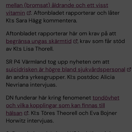
mellan (bromsat) åldrande och ett visst
vitamin
. Aftonbladet rapporterar och låter
KI:s Sara Hägg kommentera.
Aftonbladet rapporterar här om krav på att
begränsa ungas skärmtid
, krav som får stöd
av KI:s Lisa Thorell.
SR P4 Värmland tog upp nyheten om att
suicidrisken är högre bland sjukvårdspersonal
än andra yrkesgrupper. KI:s postdoc Alicia
Nevriana intervjuas.
DN funderar här kring fenomenet
tondövhet
och vilka kopplingar som kan finnas till
hälsan
. KI:s Töres Theorell och Eva Bojner
Horwitz intervjuas.