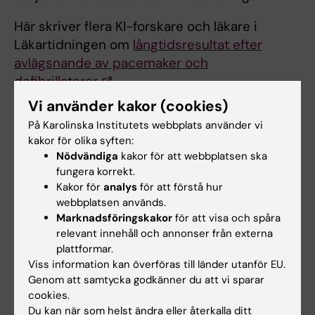
Här skriver flera KI-forskare och läkare i
Läkartidningen om
långtidsresultat efter
avlägsnande av pacemaker och
defibrillatorer
.
Vi använder kakor (cookies)
Det har varit mycket om sexmissbruk på
På Karolinska Institutets webbplats använder vi
sistone
– här tar Aftonbladet hjälp av bland
kakor för olika syften:
andra KI:s Katarina Görts Öberg för att reda ut
Nödvändiga
kakor för att webbplatsen ska
var gränsen går egentligen.
fungera korrekt.
Kakor för
analys
för att förstå hur
Och här reder Karin Modig ut vilka faktorer
webbplatsen används.
som spelar roll för att man ska
bli så gammal
Marknadsföringskakor
för att visa och spåra
som 100 år
, i samma tidning.
relevant innehåll och annonser från externa
plattformar.
KI-psykolog Erik Andersson gästade SR:s ”I
Viss information kan överföras till länder utanför EU.
Genom att samtycka godkänner du att vi sparar
hjärnan på Louise Epstein” för att prata om
cookies.
hur man kan tänka när
nyheterna bara blir
Du kan när som helst ändra eller återkalla ditt