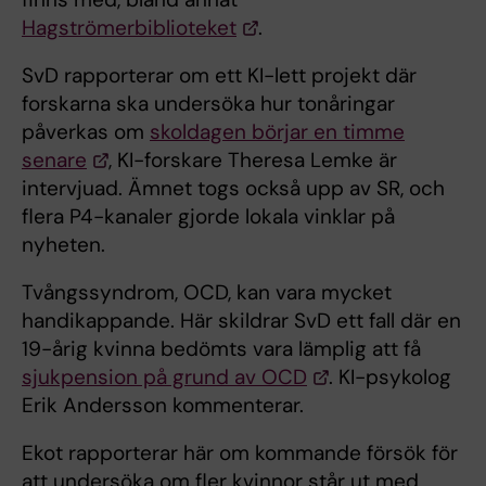
Hagströmerbiblioteket
.
SvD rapporterar om ett KI-lett projekt där
forskarna ska undersöka hur tonåringar
påverkas om
skoldagen börjar en timme
senare
, KI-forskare Theresa Lemke är
intervjuad. Ämnet togs också upp av SR, och
flera P4-kanaler gjorde lokala vinklar på
nyheten.
Tvångssyndrom, OCD, kan vara mycket
handikappande. Här skildrar SvD ett fall där en
19-årig kvinna bedömts vara lämplig att få
sjukpension på grund av OCD
. KI-psykolog
Erik Andersson kommenterar.
Ekot rapporterar här om kommande försök för
att undersöka om fler kvinnor står ut med