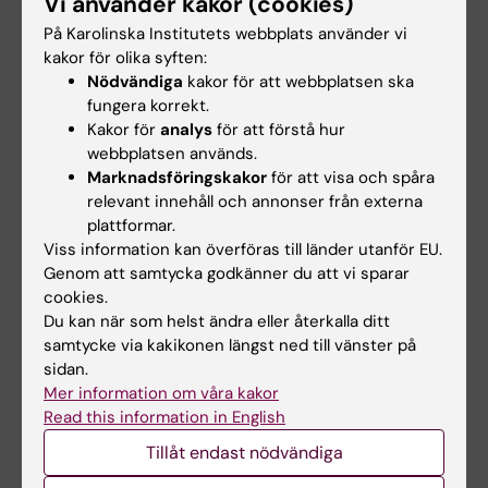
Vi använder kakor (cookies)
KTH i samarbete med
Urinary biomarkers for early
Stockholm universitet och
detection and risk assessment
På Karolinska Institutets webbplats använder vi
Karolinska institutet bjuder…
of chronic…
kakor för olika syften:
Nödvändiga
kakor för att webbplatsen ska
fungera korrekt.
Kakor för
analys
för att förstå hur
webbplatsen används.
Marknadsföringskakor
för att visa och spåra
relevant innehåll och annonser från externa
plattformar.
Viss information kan överföras till länder utanför EU.
Genom att samtycka godkänner du att vi sparar
8 sep 2026
-
8 sep 2026
9 sep 2026
-
9 sep 2026
cookies.
KIB Talks: Sök
KIB Talks: iThenticate
Du kan när som helst ändra eller återkalla ditt
smartare i Cinahl –
– en programvara för
samtycke via kakikonen längst ned till vänster på
Förbättra dina
att upptäcka
sidan.
kunskaper i att söka
plagiering
Mer information om våra kakor
vetenskaplig
Vi visar hur iThenticate
Read this information in English
information
fungerar, hur du laddar upp ett
Tillåt endast nödvändiga
dokument samt ger…
Bibliotekets sökexperter delar
med sig av sina bästa tips för