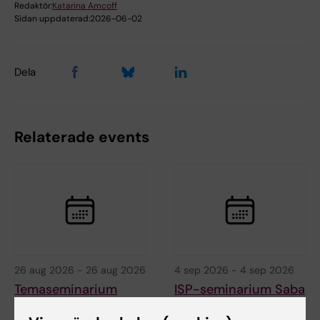
Redaktör:
Katarina Amcoff
Sidan uppdaterad:
2026-06-02
Dela
Relaterade events
26 aug 2026
-
26 aug 2026
4 sep 2026
-
4 sep 2026
Temaseminarium
ISP-seminarium Saba
Kina
Rahimi