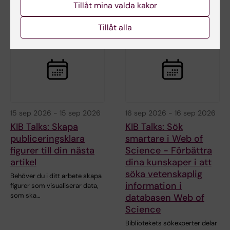
Tillåt mina valda kakor
att söka…
Tillåt alla
15 sep 2026
-
15 sep 2026
16 sep 2026
-
16 sep 2026
KIB Talks: Skapa
KIB Talks: Sök
publiceringsklara
smartare i Web of
figurer till din nästa
Science - Förbättra
artikel
dina kunskaper i att
söka vetenskaplig
Behöver du i ditt arbete skapa
information i
figurer som visualiserar data,
som ska…
databasen Web of
Science
Bibliotekets sökexperter delar