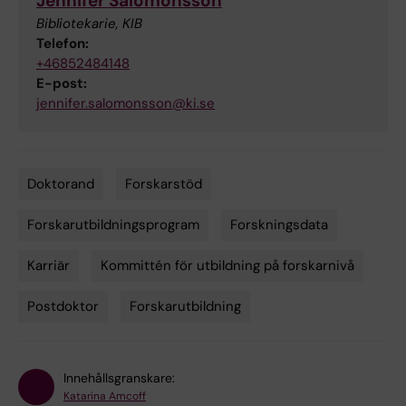
Jennifer Salomonsson
Bibliotekarie, KIB
Telefon:
+46852484148
E-post:
jennifer.salomonsson@ki.se
Doktorand
Forskarstöd
Tags
Forskarutbildningsprogram
Forskningsdata
Karriär
Kommittén för utbildning på forskarnivå
Postdoktor
Forskarutbildning
Innehållsgranskare:
Katarina Amcoff