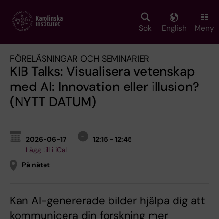
Skip
to
main
Sök
English
Meny
content
FÖRELÄSNINGAR OCH SEMINARIER
KIB Talks: Visualisera vetenskap
med AI: Innovation eller illusion?
(NYTT DATUM)
2026-06-17
12:15 - 12:45
Lägg till i iCal
På nätet
Kan AI-genererade bilder hjälpa dig att
kommunicera din forskning mer