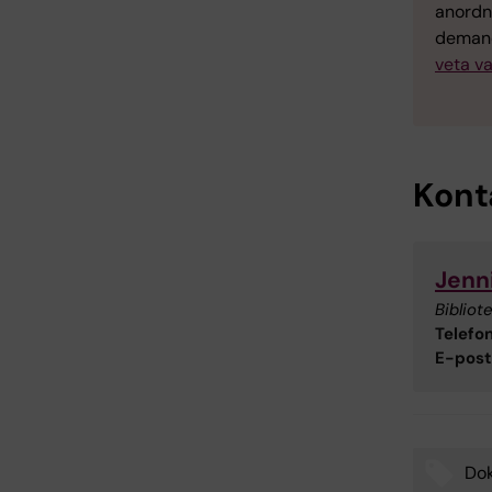
anordn
demand”
veta va
Kont
Jenn
Bibliote
Telefon
E-post
Do
Tags