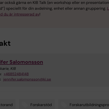
ar också gärna en KIB Talk (en workshop eller en presentation
) speciellt för din avdelning, enhet eller annan gruppering.
L
d du är intresserad av
!
akt
ifer Salomonsson
karie, KIB
:
+46852484148
:
jennifer.salomonsson@ki.se
ktorand
Forskarstöd
Forskarutbildningspr