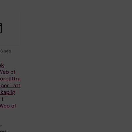
16 sep
ök
Web of
örbättra
per i att
kaplig
 i
Web of
ar
bästa