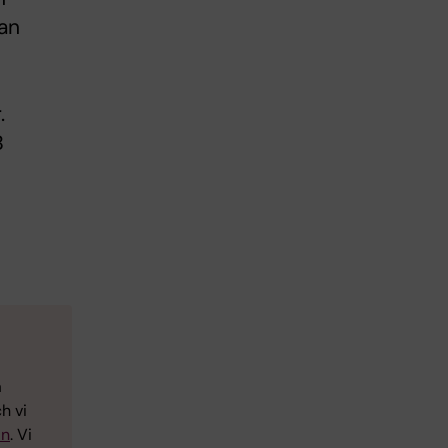
kan
.
B
a
h vi
an
. Vi