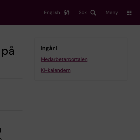
English
Sök
Meny
 på
Ingår i
Medarbetarportalen
KI-kalendern
I
n