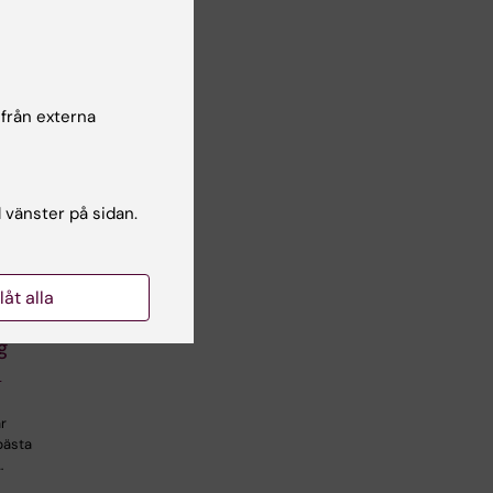
 från externa
l vänster på sidan.
8 sep 2026
ök
Cinahl –
ina
llåt alla
 att söka
g
n
ar
bästa
…