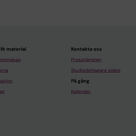
llt material
Kontakta oss
Vetenskap
Presstjänsten
arna
Studiedeltagare sökes
sation
På gång
et
Kalender