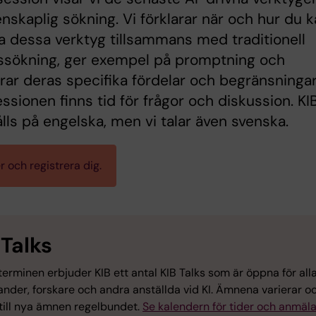
enskaplig sökning. Vi förklarar när och hur du 
 dessa verktyg tillsammans med traditionell
ssökning, ger exempel på promptning och
rar deras specifika fördelar och begränsningar
essionen finns tid för frågor och diskussion. KI
ålls på engelska, men vi talar även svenska.
 och registrera dig.
 Talks
erminen erbjuder KIB ett antal KIB Talks som är öppna för all
nder, forskare och andra anställda vid KI. Ämnena varierar oc
 till nya ämnen regelbundet.
Se kalendern för tider och anmäl