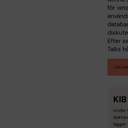
för vet
använda
databa
diskute
Efter s
Talks h
Läs mer
KIB
Under t
doktora
lägger