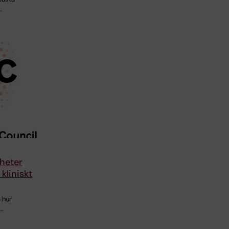
…
gheter
 kliniskt
 hur
:…