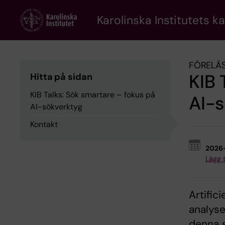
Skip
to
Karolinska Institutets k
main
content
FÖRELÄS
KIB 
Hitta på sidan
KIB Talks: Sök smartare – fokus på
AI-
AI-sökverktyg
Kontakt
2026
Lägg ti
Artifici
analyse
denna s