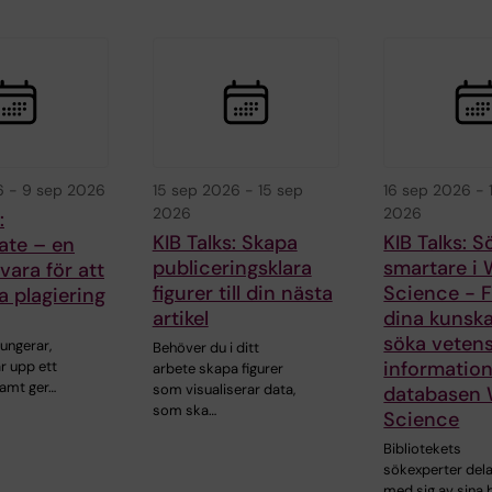
6
-
9 sep 2026
15 sep 2026
-
15 sep
16 sep 2026
-
2026
2026
:
KIB Talks: Skapa
KIB Talks: S
ate – en
publiceringsklara
smartare i 
ara för att
figurer till din nästa
Science - F
 plagiering
artikel
dina kunska
söka vetens
fungerar,
Behöver du i ditt
information
r upp ett
arbete skapa figurer
amt ger…
som visualiserar data,
databasen 
som ska…
Science
Bibliotekets
sökexperter del
med sig av sina 