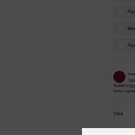
For
Kom
For
Inn
Kat
Redaktör:
Kat
Sidan uppda
Dela