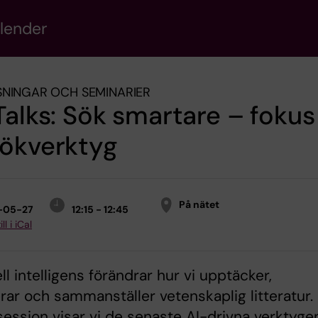
alender
NINGAR OCH SEMINARIER
Talks: Sök smartare – fokus
sökverktyg
På nätet
-05-27
12:15 - 12:45
ll i iCal
ell intelligens förändrar hur vi upptäcker,
rar och sammanställer vetenskaplig litteratur. 
ession visar vi de senaste AI-drivna verktyge