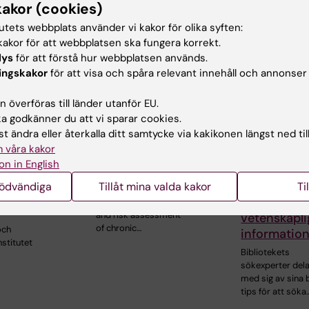
kakor (cookies)
rade events
tutets webbplats använder vi kakor för olika syften:
akor för att webbplatsen ska fungera korrekt.
lys
för att förstå hur webbplatsen används.
ingskakor
för att visa och spåra relevant innehåll och annonser
 överföras till länder utanför EU.
 godkänner du att vi sparar cookies.
t ändra eller återkalla ditt samtycke via kakikonen längst ned til
26
-
26 aug
4 sep 2026
-
4 sep 2026
8 sep 2026
-
 våra kakor
ISP-seminarium
KIB Talks: S
on in English
inarium
Saba Rahimi
smartare i 
Förbättra d
nödvändiga
Tillåt mina valda kakor
Ti
Urinary biomarkers
kunskaper i
for early detection
rbete med
and risk assessment
vetenskapli
of chronic…
och
informatio
nstitutet
Bibliotekets
sökexperter del
med sig av sina 
tips för att söka