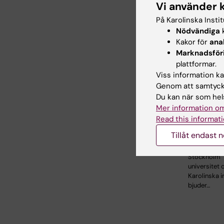
Vi använder 
Relate
På Karolinska Insti
Nödvändiga
k
Kakor för
ana
Marknadsför
plattformar.
Viss information kan
Genom att samtycka
Du kan när som hels
26 aug 20
Mer information om
2026
Read this informati
Temasem
Kina
Tillåt endast 
KTH i sama
Stockholm
universitet 
Karolinska i
bjuder…