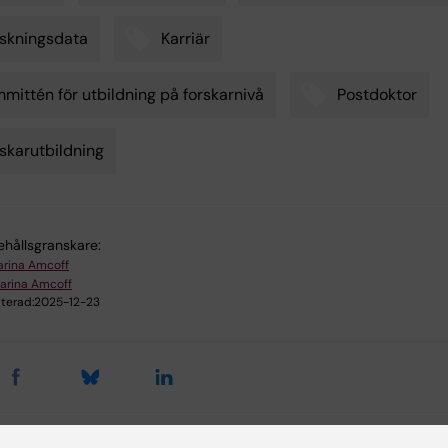
skningsdata
Karriär
mittén för utbildning på forskarnivå
Postdoktor
skarutbildning
ehållsgranskare:
arina Amcoff
arina Amcoff
terad:
2025-12-23