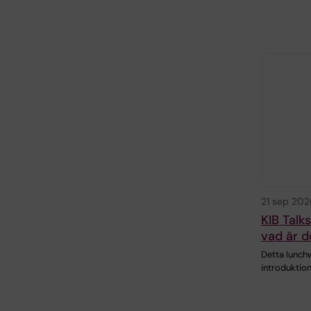
21 sep 202
KIB Talk
vad är d
Detta lunch
introduktion