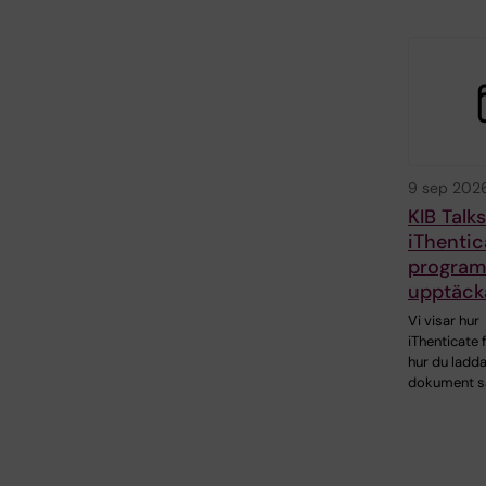
9 sep 202
KIB Talks
iThentic
programv
upptäcka
Vi visar hur
iThenticate 
hur du ladda
dokument s