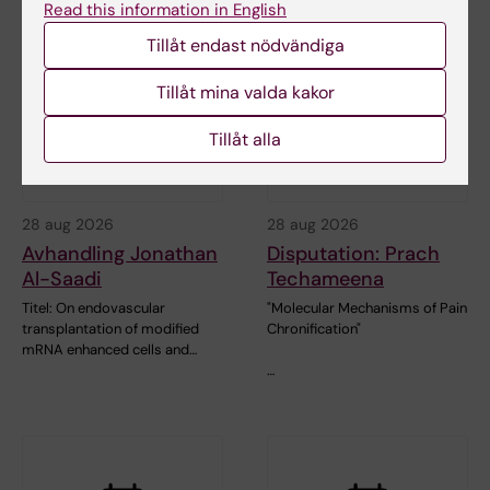
Read this information in English
Tillåt endast nödvändiga
Tillåt mina valda kakor
Tillåt alla
28 aug 2026
28 aug 2026
Avhandling Jonathan
Disputation: Prach
Al-Saadi
Techameena
Titel: On endovascular
"Molecular Mechanisms of Pain
transplantation of modified
Chronification"
mRNA enhanced cells and…
…