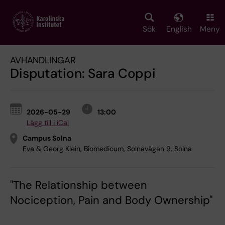
Skip
to
main
Sök
English
Meny
content
AVHANDLINGAR
Disputation: Sara Coppi
2026-05-29
13:00
Lägg till i iCal
Campus Solna
Eva & Georg Klein, Biomedicum, Solnavägen 9, Solna
"The Relationship between
Nociception, Pain and Body Ownership"