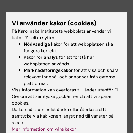
Dela
Vi använder kakor (cookies)
På Karolinska Institutets webbplats använder vi
kakor för olika syften:
Relaterade events
Nödvändiga
kakor för att webbplatsen ska
fungera korrekt.
Kakor för
analys
för att förstå hur
webbplatsen används.
Marknadsföringskakor
för att visa och spåra
relevant innehåll och annonser från externa
plattformar.
Viss information kan överföras till länder utanför EU.
Genom att samtycka godkänner du att vi sparar
21 aug 2026
27 aug 2026
-
27 aug 2026
cookies.
Disputation: Callum
Disputation: Heba Ali
Du kan när som helst ändra eller återkalla ditt
Regan
Titel:
samtycke via kakikonen längst ned till vänster på
"Östrogenreceptormedierat
Epidemiology to Health
sidan.
neuroprotektion i modeller av…
Promotion: Associations
Mer information om våra kakor
between physical activity…