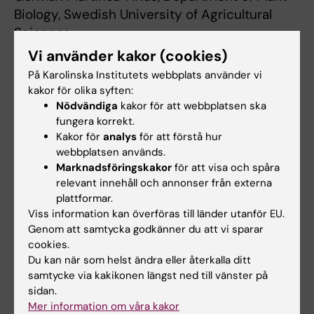
Biology, Swedish University of Agricultural
Sciences
Vi använder kakor (cookies)
På Karolinska Institutets webbplats använder vi
kakor för olika syften:
Nödvändiga
kakor för att webbplatsen ska
fungera korrekt.
Mer information
Kakor för
analys
för att förstå hur
webbplatsen används.
Hitta doktorsavhandlingen i KI Open Archive
Marknadsföringskakor
för att visa och spåra
relevant innehåll och annonser från externa
plattformar.
Viss information kan överföras till länder utanför EU.
Genom att samtycka godkänner du att vi sparar
Biomedicum
Genomik
cookies.
Tags
Du kan när som helst ändra eller återkalla ditt
samtycke via kakikonen längst ned till vänster på
sidan.
Innehållsgranskare:
Mer information om våra kakor
Irene Stevens