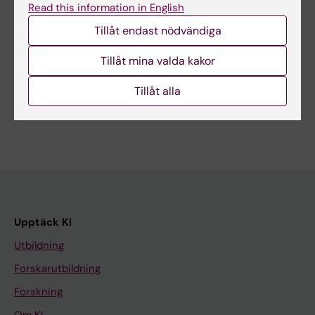
Read this information in English
Redaktör:
Sara Lidman
Sidan uppdaterad:
2026-05-22
Tillåt endast nödvändiga
Tillåt mina valda kakor
Dela
Tillåt alla
Upptäck KI
Utbildning
Forskarutbildning
Forskning