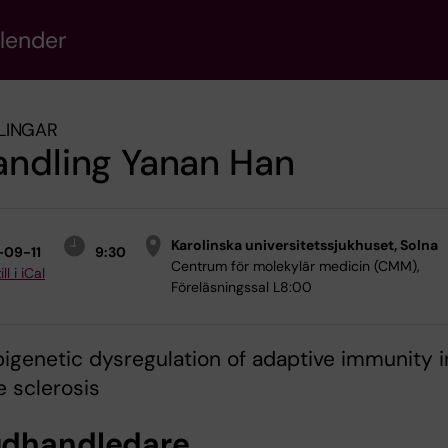
alender
LINGAR
andling Yanan Han
Karolinska universitetssjukhuset, Solna
-09-11
9:30
Centrum för molekylär medicin (CMM),
ll i iCal
Föreläsningssal L8:00
Epigenetic dysregulation of adaptive immunity i
e sclerosis
dhandledare