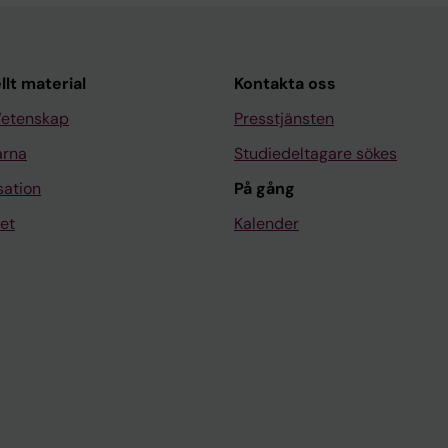
llt material
Kontakta oss
Vetenskap
Presstjänsten
arna
Studiedeltagare sökes
sation
På gång
et
Kalender