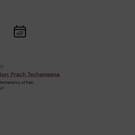
26
tion: Prach Techameena
Mechanisms of Pain
on"