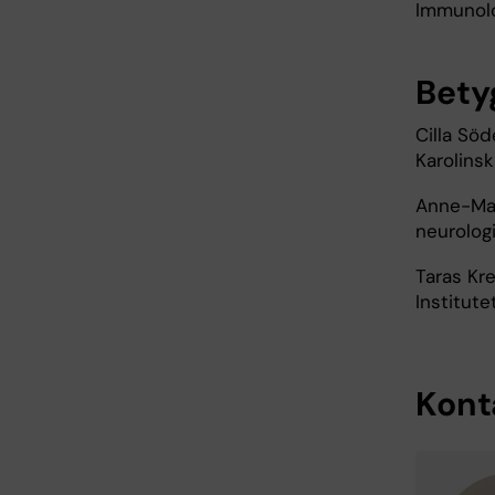
Immunolo
Bet
Cilla Söd
Karolinsk
Anne-Mar
neurologi
Taras Kre
Institute
Kont