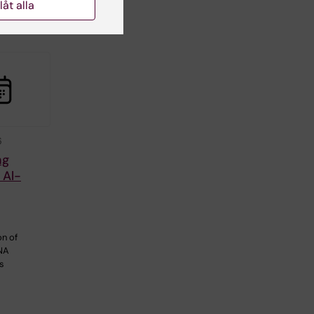
llåt alla
6
ng
 Al-
on of
NA
s