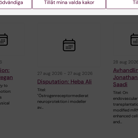
nödvändiga
Tillåt mina valda kakor
Ti
rade events
6
28 aug 202
ion:
Avhandli
27 aug 2026
-
27 aug 2026
Regan
Jonathan
Disputation: Heba Ali
Saadi
y to
Titel:
otion:
Titel: On
"Östrogenreceptormedierat
s
endovascular
neuroprotektion i modeller
sical
transplantati
av…
modified mR
enhanced cell
and…