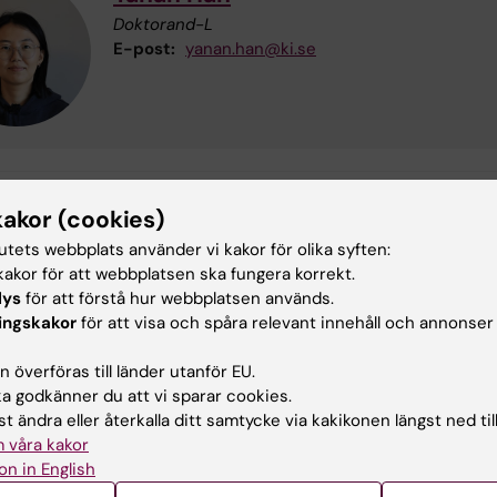
Doktorand-L
E-post:
yanan.han@ki.se
kakor (cookies)
ktorand
Forskarutbildning
Klinisk neurove
tutets webbplats använder vi kakor för olika syften:
akor för att webbplatsen ska fungera korrekt.
lys
för att förstå hur webbplatsen används.
ingskakor
för att visa och spåra relevant innehåll och annonser
la Karlsson
terad:
2026-08-03
 överföras till länder utanför EU.
 godkänner du att vi sparar cookies.
t ändra eller återkalla ditt samtycke via kakikonen längst ned til
 våra kakor
on in English