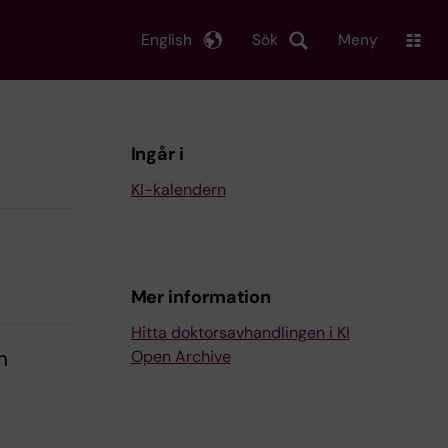
English
Sök
Meny
Ingår i
KI-kalendern
Mer information
Hitta doktorsavhandlingen i KI
n
Open Archive