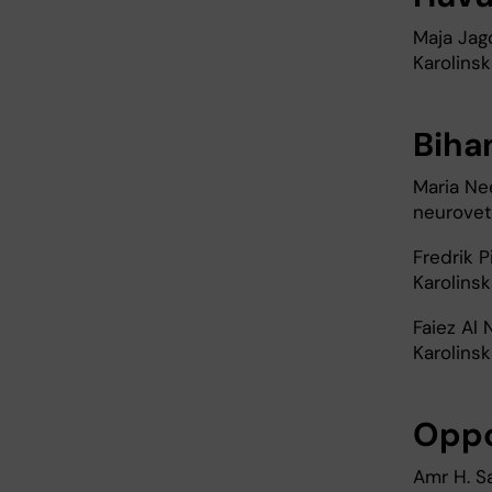
Maja Jago
Karolinsk
Biha
Maria Nee
neurovet
Fredrik P
Karolinsk
Faiez Al 
Karolinsk
Opp
Amr H. S