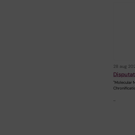
28 aug 20
Disputa
"Molecular 
Chronificati
…