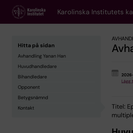
Skip
to
Karolinska Institutets k
main
content
AVHAND
Avh
Hitta på sidan
Avhandling Yanan Han
Huvudhandledare
2026
Bihandledare
Lägg ti
Opponent
Betygsnämnd
Titel: 
Kontakt
multipl
Huvu