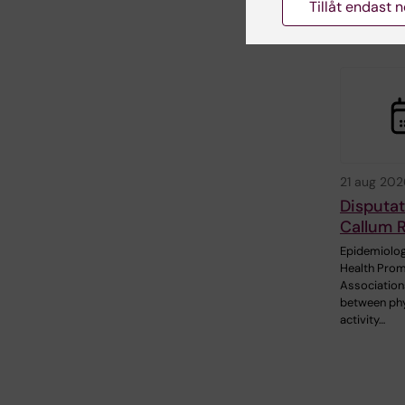
Tillåt endast 
Relate
21 aug 202
Disputat
Callum 
Epidemiolog
Health Prom
Association
between phy
activity…