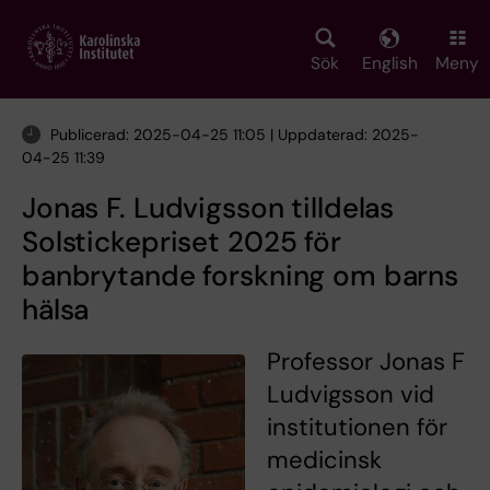
Skip
to
main
Sök
English
Meny
content
Publicerad: 2025-04-25 11:05 | Uppdaterad: 2025-
04-25 11:39
Jonas F. Ludvigsson tilldelas
Solstickepriset 2025 för
banbrytande forskning om barns
hälsa
Professor Jonas F
Ludvigsson vid
institutionen för
medicinsk