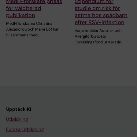
MedH-forskare prisas
Stipendium för
för välciterad
studie om risk för
publikation
astma hos spädbarn
efter RSV-infektion
MedH forskarna Christina
Alexandrou och Marie Löf har
Varje år delar Astma- och
tillsammans med…
Allergiförbundets
Forskningsfond ut Kerstin…
Upptäck KI
Utbildning
Forskarutbildning