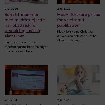
2 jul 2026
2 jul 2026
Barn till mammor
MedH-forskare prisas
med medfött hjärtfel
för välciterad
har ökad risk för
publikation
utvecklingsmässig
MedH forskarna Christina
sårbarhet
Alexandrou och Marie Löf har
tillsammans med…
Barn vars mammor har
medfött hjärtfel bedöms något
oftare ha svårigheter…
2 jul 2026
2 jul 2026