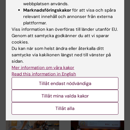
webbplatsen används.
Marknadsföringskakor
för att visa och spåra
relevant innehåll och annonser från externa
plattformar.
Viss information kan överföras till länder utanför EU.
3 jul 2026
3 jul 2026
Genom att samtycka godkänner du att vi sparar
CLINTEC-professor
CLINTEC-professor
cookies.
tilldelas
tilldelas
Du kan när som helst ändra eller återkalla ditt
internationellt
internationellt
samtycke via kakikonen längst ned till vänster på
hederspris
hederspris
sidan.
Mer information om våra kakor
Matthias Löhr, professor i
Matthias Löhr, professor i
Read this information in English
gastroenterologi och
gastroenterologi och
hepatologi vid…
hepatologi vid…
Tillåt endast nödvändiga
Tillåt mina valda kakor
Tillåt alla