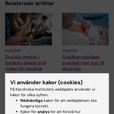
Relaterade artiklar
21 jul 2026
14 jul 2026
Sociala medier i
Spädbarnskollaps
tonåren ökade inte
ovanligt men kan få
risken för psykisk
allvarliga
ohälsa
konsekvenser
Vi använder kakor (cookies)
Tiden som tonåringar
Plötslig oväntad
spenderar på sociala medier
spädbarnskollaps under den
På Karolinska Institutets webbplats använder vi
kunde inte kopplas till…
första levnadsveckan är…
kakor för olika syften:
Nödvändiga
kakor för att webbplatsen ska
fungera korrekt.
Kakor för
analys
för att förstå hur