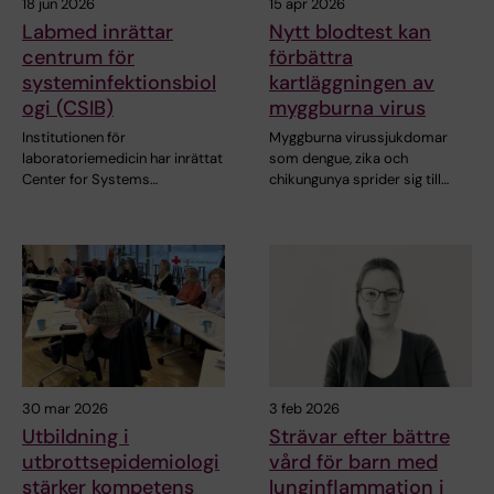
18 jun 2026
15 apr 2026
Labmed inrättar
Nytt blodtest kan
centrum för
förbättra
systeminfektionsbiol
kartläggningen av
ogi (CSIB)
myggburna virus
Institutionen för
Myggburna virussjukdomar
laboratoriemedicin har inrättat
som dengue, zika och
Center for Systems…
chikungunya sprider sig till…
30 mar 2026
3 feb 2026
Utbildning i
Strävar efter bättre
utbrottsepidemiologi
vård för barn med
stärker kompetens
lunginflammation i