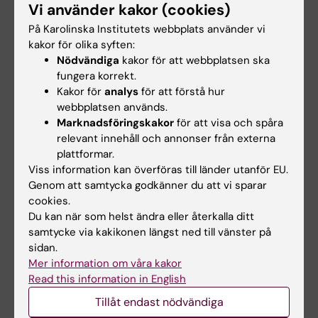
D infektion.
Vi använder kakor (cookies)
På Karolinska Institutets webbplats använder vi
När insåg du att du ville bli forskare?
kakor för olika syften:
Nödvändiga
kakor för att webbplatsen ska
– Under sista året i gymnasiet, det var
fungera korrekt.
naturvetenskaplig linje på De Geer skolan i
Kakor för
analys
för att förstå hur
Norrköping runt år 1988, så läste jag boken
webbplatsen används.
'Vårt Fantastiska Immunförsvar' av Hans
Marknadsföringskakor
för att visa och spåra
Wigzell. Denna skrift var troligen bland det
relevant innehåll och annonser från externa
plattformar.
första som skrevs på svenska om immunologi
Viss information kan överföras till länder utanför EU.
på ett sätt som var tillgängligt för en 18-åring,
Genom att samtycka godkänner du att vi sparar
och jag blev helt begeistrad. Sedan dessa har
cookies.
immunologin varit som en drog. Sen tog det
Du kan när som helst ändra eller återkalla ditt
väl några år innan viljan att bli forskare blev
samtycke via kakikonen längst ned till vänster på
sidan.
mer artikulerad. Det var väl kanske runt 1993
Mer information om våra kakor
när jag pluggade i Uppsala.
Read this information in English
Tillåt endast nödvändiga
Infektionsmedicin