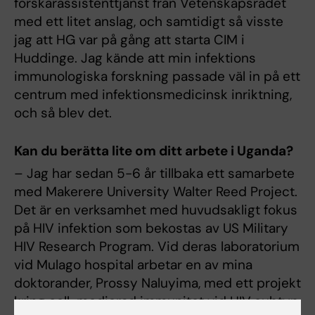
forskarassistenttjänst från Vetenskapsrådet
med ett litet anslag, och samtidigt så visste
jag att HG var på gång att starta CIM i
Huddinge. Jag kände att min infektions
immunologiska forskning passade väl in på ett
centrum med infektionsmedicinsk inriktning,
och så blev det.
Kan du berätta lite om ditt arbete i Uganda?
– Jag har sedan 5-6 år tillbaka ett samarbete
med Makerere University Walter Reed Project.
Det är en verksamhet med huvudsakligt fokus
på HIV infektion som bekostas av US Military
HIV Research Program. Vid deras laboratorium
vid Mulago hospital arbetar en av mina
doktorander, Prossy Naluyima, med ett projekt
kring cell-medierad immunitet vid HIV subtyp