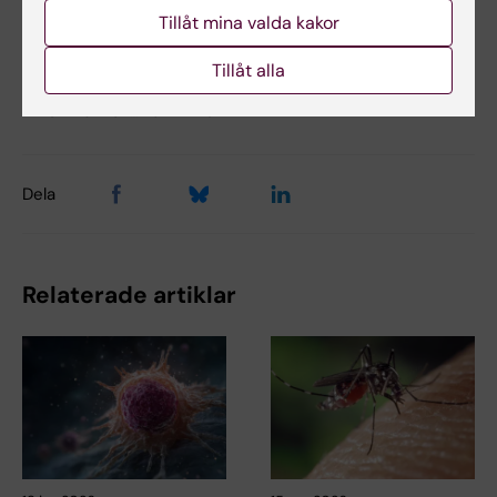
Tags
Tillåt mina valda kakor
Tillåt alla
Uppdaterad av:
KI Kommunikati…
2021-12-16
Dela
Relaterade artiklar