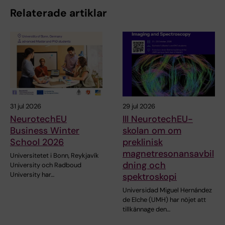
Relaterade artiklar
31 jul 2026
29 jul 2026
NeurotechEU
III NeurotechEU-
Business Winter
skolan om om
School 2026
preklinisk
magnetresonansavbil
Universitetet i Bonn, Reykjavík
dning och
University och Radboud
University har…
spektroskopi
Universidad Miguel Hernández
de Elche (UMH) har nöjet att
tillkännage den…