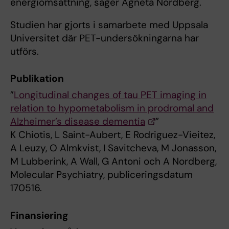
energiomsättning, säger Agneta Nordberg.
Studien har gjorts i samarbete med Uppsala
Universitet där PET-undersökningarna har
utförs.
Publikation
”
Longitudinal changes of tau PET imaging in
relation to hypometabolism in prodromal and
Alzheimer’s disease dementia
”
K Chiotis, L Saint-Aubert, E Rodriguez-Vieitez,
A Leuzy, O Almkvist, I Savitcheva, M Jonasson,
M Lubberink, A Wall, G Antoni och A Nordberg,
Molecular Psychiatry, publiceringsdatum
170516.
Finansiering