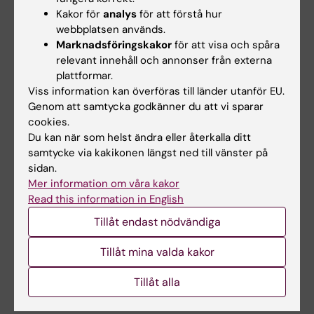
Kakor för
analys
för att förstå hur
Länkar
webbplatsen används.
Marknadsföringskakor
för att visa och spåra
Sektionen för Translationell Alzheimer Neurobiologi
relevant innehåll och annonser från externa
plattformar.
Viss information kan överföras till länder utanför EU.
Genom att samtycka godkänner du att vi sparar
Neurobiologi
Klinisk neurovetenskap
cookies.
Tags
Du kan när som helst ändra eller återkalla ditt
Alzheimers sjukdom
samtycke via kakikonen längst ned till vänster på
sidan.
Mer information om våra kakor
Read this information in English
Uppdaterad av:
Webb Admin
2017-05-19
Tillåt endast nödvändiga
Tillåt mina valda kakor
Dela
Tillåt alla