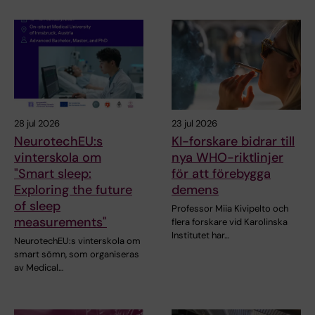
28 jul 2026
23 jul 2026
NeurotechEU:s
KI-forskare bidrar till
vinterskola om
nya WHO-riktlinjer
"Smart sleep:
för att förebygga
Exploring the future
demens
of sleep
Professor Miia Kivipelto och
measurements"
flera forskare vid Karolinska
Institutet har…
NeurotechEU:s vinterskola om
smart sömn, som organiseras
av Medical…