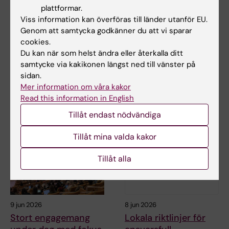
plattformar.
11 jun 2026
9 jun 2026
Viss information kan överföras till länder utanför EU.
Nya
Claudia Hanson ny
Genom att samtycka godkänner du att vi sparar
migrationsrättsliga
professor i global
cookies.
regler för forskare
hälsosystemforsknin
Du kan när som helst ändra eller återkalla ditt
och doktorander
samtycke via kakikonen längst ned till vänster på
g
sidan.
Den svenska regeringen inför
Claudia Hanson vid
Mer information om våra kakor
nya migrationsregler för
institutionen för global
Read this information in English
doktorander och…
folkhälsa har utsetts till…
Tillåt endast nödvändiga
Tillåt mina valda kakor
Tillåt alla
9 jun 2026
8 jun 2026
Stort engagemang
Lokala riktlinjer för