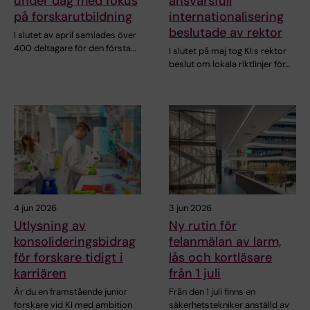
under dag med fokus
ansvarsfull
på forskarutbildning
internationalisering
beslutade av rektor
I slutet av april samlades över
400 deltagare för den första…
I slutet på maj tog KI:s rektor
beslut om lokala riktlinjer för…
4 jun 2026
3 jun 2026
Utlysning av
Ny rutin för
konsolideringsbidrag
felanmälan av larm,
för forskare tidigt i
lås och kortläsare
karriären
från 1 juli
Är du en framstående junior
Från den 1 juli finns en
forskare vid KI med ambition
säkerhetstekniker anställd av