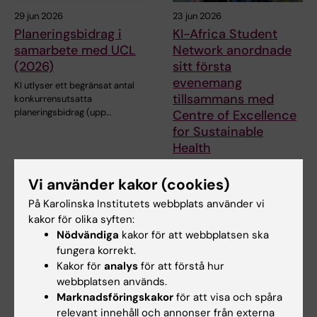
29 jun 2026
23 jun 2026
Planeringsbidrag i
KI-Africa Student
samarbete med UCL
Network anordnade
(2026)
sitt första
evenemang
KI utlyser ett begränsat antal
tillsammans med
konkurrensutsatta
planeringsbidrag (upp…
Centre of Excellence
for Sustainable
Health
Den 1 juni arrangerade Centre
of Excellence for Sustainable
Vi använder kakor (cookies)
Health (CESH)…
På Karolinska Institutets webbplats använder vi
kakor för olika syften:
Nödvändiga
kakor för att webbplatsen ska
fungera korrekt.
Kakor för
analys
för att förstå hur
webbplatsen används.
Marknadsföringskakor
för att visa och spåra
relevant innehåll och annonser från externa