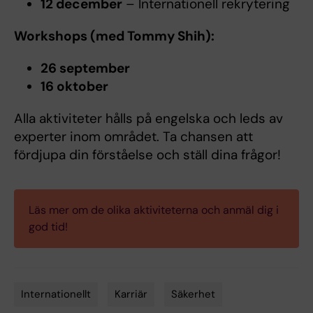
12 december
– Internationell rekrytering
Workshops (med Tommy Shih):
26 september
16 oktober
Alla aktiviteter hålls på engelska och leds av
experter inom området. Ta chansen att
fördjupa din förståelse och ställ dina frågor!
Läs mer om de olika aktiviteterna och anmäl dig i
god tid!
Internationellt
Karriär
Säkerhet
Tags