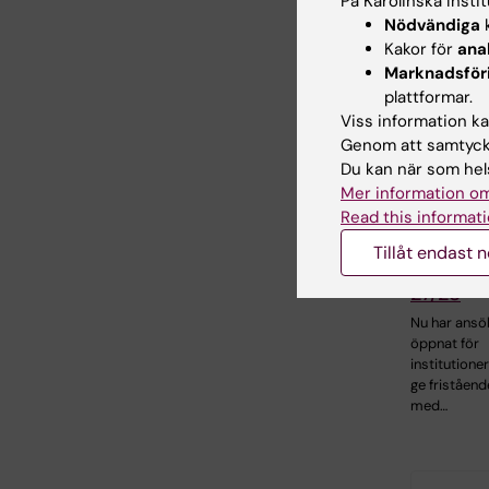
På Karolinska Insti
Nödvändiga
k
Kakor för
ana
Marknadsför
plattformar.
Viss information kan
Genom att samtycka
Du kan när som hels
10 jun 2026
Mer information om
Utlysnin
Read this informati
om fris
Tillåt endast 
kurstillf
27/28
Nu har ansö
öppnat för
institutioner
ge friståend
med…