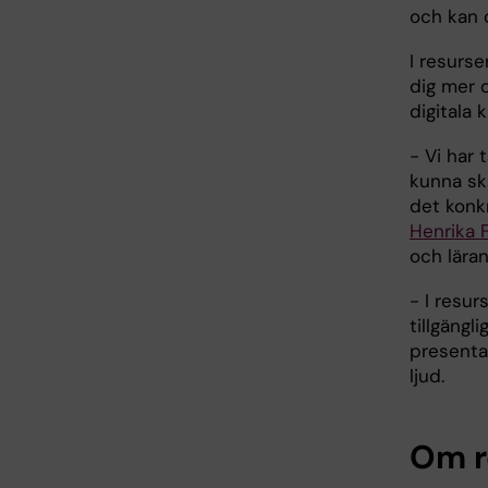
och kan 
I resurse
dig mer o
digitala k
- Vi har 
kunna ska
det konk
Henrika 
och läran
- I resur
tillgängl
presenta
ljud.
Om r