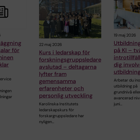
6
19 maj 2026
äggning
Utbildnin
22 maj 2026
alar för
på KI – tv
Kurs i ledarskap för
minen
introtillfä
forskningsgruppsledare
klar
dig involv
avslutad – deltagarna
utbildnin
lyfter fram
ervice
gemensamma
Arbetar du in
utbildning på
erfarenheter och
ningen
grundnivå elle
personlig utveckling
lningar
avancerad nivå
Karolinska Institutets
juni…
ledarskapskurs för
forskargruppsledare har
nyligen…