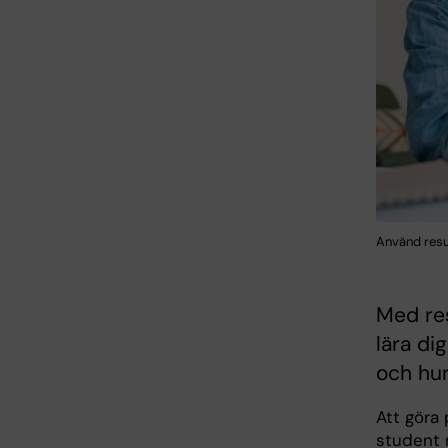
Använd resur
Med res
lära di
och hur
Att göra
student 