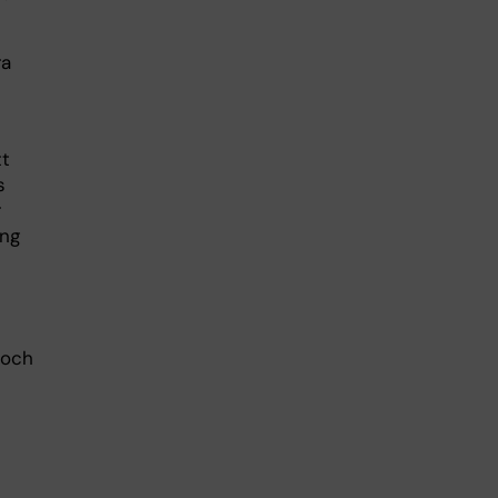
ra
tt
s
r
ing
 och