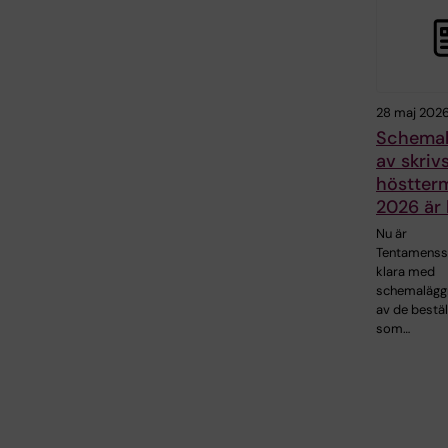
28 maj 202
Schemal
av skrivs
höstter
2026 är 
Nu är
Tentamenss
klara med
schemalägg
av de bestäl
som…