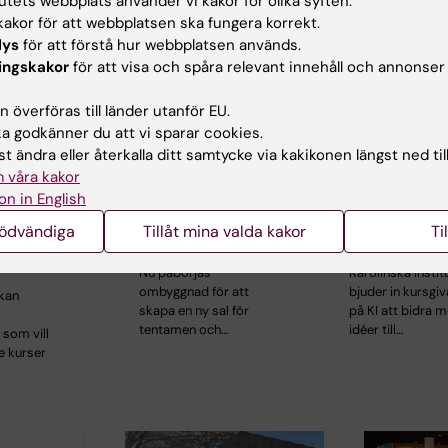
tutets webbplats använder vi kakor för olika syften:
akor för att webbplatsen ska fungera korrekt.
lys
för att förstå hur webbplatsen används.
ingskakor
för att visa och spåra relevant innehåll och annonser
 överföras till länder utanför EU.
 godkänner du att vi sparar cookies.
t ändra eller återkalla ditt samtycke via kakikonen längst ned til
9 jun 2026
1 jun 2026
 våra kakor
g! Ansökan
Ny skrivsal
Bidra med id
on in English
tående
förbereds i
KI:s nya kor
nödvändiga
Tillåt mina valda kakor
Ti
älle läsåret
Scheelelaboratoriet
för yrkesv
Nu påbörjas
Karolinska Instit
ombyggnad för att
bjuder in kursgiv
kan
skapa en ny sal för
på KI att bidra 
tentamen och…
idéer till…
 som vill
e kurser