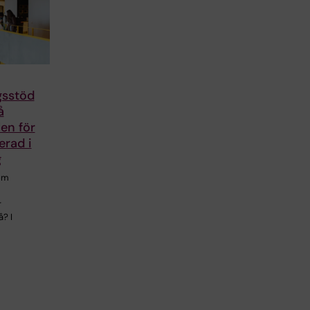
gsstöd
å
llen för
erad i
g
om
r
? I