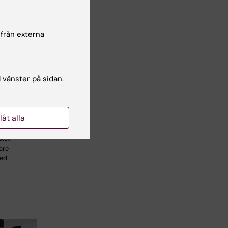
 från externa
l vänster på sidan.
éer till
ta kurser
llåt alla
erksamma
utet
are
med