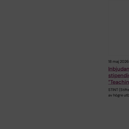
18 maj 2026
Inbjudan
stipend
”Teachin
STINT (Stift
av högre utb