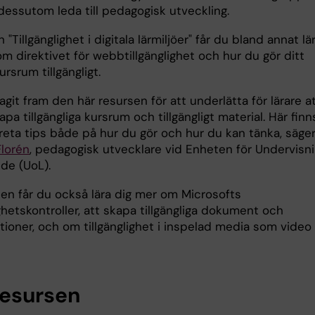
dessutom leda till pedagogisk utveckling.
n "Tillgänglighet i digitala lärmiljöer" får du bland annat lä
m direktivet för webbtillgänglighet och hur du gör ditt
ursrum tillgängligt.
tagit fram den här resursen för att underlätta för lärare a
pa tillgängliga kursrum och tillgängligt material. Här finn
reta tips både på hur du gör och hur du kan tänka, säge
Florén
, pedagogisk utvecklare vid Enheten för Undervisn
de (UoL).
sen får du också lära dig mer om Microsofts
ighetskontroller, att skapa tillgängliga dokument och
tioner, och om tillgänglighet i inspelad media som video
esursen