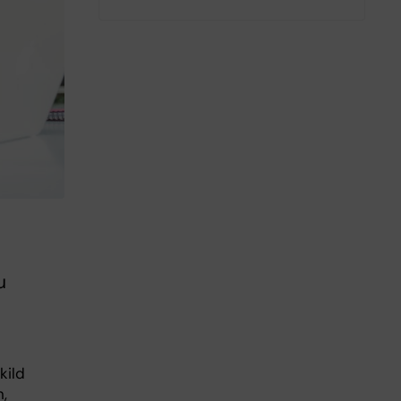
u
kild
,