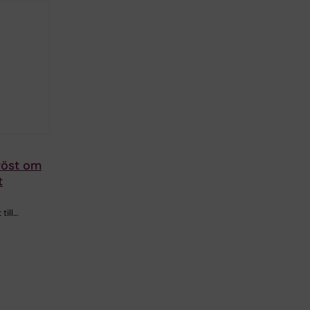
röst om
t
till…