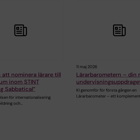
11 maj 2026
 att nominera lärare till
Lärarbarometern – din 
ium inom STINT
undervisningsuppdrage
g Sabbatical”
KI genomför för första gången en
Lärarbarometer – ett komplement 
elsen för internationalisering
ildning och…