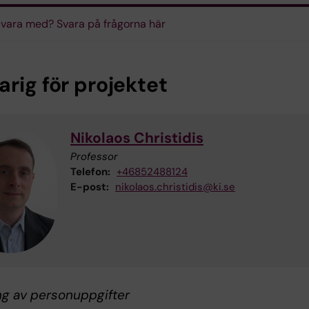
u vara med? Svara på frågorna här
rig för projektet
Nikolaos Christidis
Professor
Telefon:
+46852488124
E-post:
nikolaos.christidis@ki.se
ng av personuppgifter