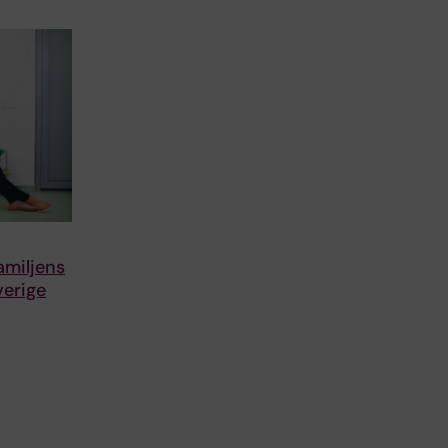
amiljens
verige