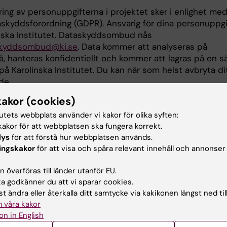
ring av personuppgifterna i projektet sker i enlighet me
askyddsförordning (GDPR). Ansvarig för dina personuppgi
inska Institutet. Dataskyddsombud nås
kyddsombud@ki.se
. Data kommer att analyseras på
å, hanteras konfidentiellt och kommer att lagras på en s
å Karolinska Institutet. Du kan när som helst avbryta di
de.
kakor (cookies)
tutets webbplats använder vi kakor för olika syften:
d av:
Innehål
akor för att webbplatsen ska fungera korrekt.
son
Nikolao
2026-04-24
lys
för att förstå hur webbplatsen används.
ingskakor
för att visa och spåra relevant innehåll och annonser
 överföras till länder utanför EU.
 godkänner du att vi sparar cookies.
t ändra eller återkalla ditt samtycke via kakikonen längst ned til
 våra kakor
udier
on in English