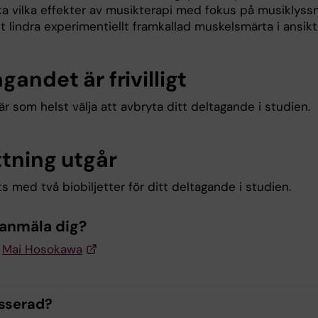
a vilka effekter av musikterapi med fokus på musiklyss
tt lindra experimentiellt framkallad muskelsmärta i ansikt
gandet är frivilligt
r som helst välja att avbryta ditt deltagande i studien.
ttning utgår
s med två biobiljetter för ditt deltagande i studien.
u anmäla dig?
a
Mai Hosokawa
esserad?