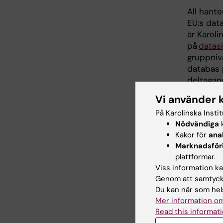
All hante
EU:s dat
är Karol
på
datas
gruppniv
databas p
deltagan
Vi använder 
På Karolinska Insti
Uppdatera
Nödvändiga
k
Kicki Karls
Kakor för
ana
Marknadsför
plattformar.
Dela
Viss information kan
Genom att samtycka
Du kan när som hels
Mer information om
Fler st
Read this informati