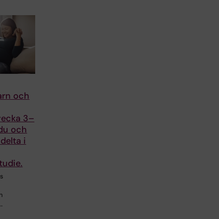
arn och
vecka 3–
 du och
delta i
tudie.
as
n
…