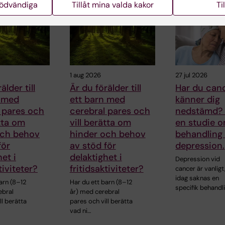
nödvändiga
Tillåt mina valda kakor
Ti
1 aug 2026
27 jul 2026
älder till
Är du förälder till
Har du can
n med
ett barn med
känner dig
 pares och
cerebral pares och
nedstämd? 
ätta om
vill berätta om
en studie 
och behov
hinder och behov
behandling
för
av stöd för
depression.
et i
delaktighet i
Depression vid
tiviteter?
fritidsaktiviteter?
cancer är vanlig
idag saknas en
arn (8–12
Har du ett barn (8–12
specifik behandl
ebral
år) med cerebral
ll berätta
pares och vill berätta
vad ni…