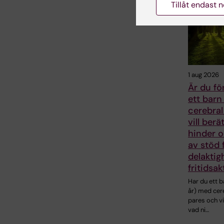
Tillåt endast 
1 aug 2026
Är du för
ett bar
cerebral
vill ber
hinder 
av stöd 
delaktigh
fritidsak
Har du ett b
år) med cer
pares och vi
vad ni…