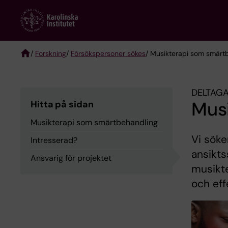
Skip
to
main
content
/
Forskning
/
Försökspersoner sökes
/ Musikterapi som smärt
Breadcrumb
DELTAGA
Mus
Hitta på sidan
Musikterapi som smärtbehandling
Vi söke
Intresserad?
ansikts
Ansvarig för projektet
musikte
och eff