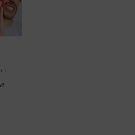
g
ett
yg