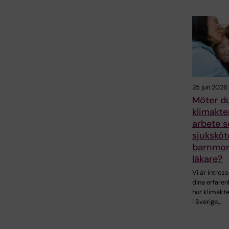
25 jun 2026
Möter du
klimakter
arbete 
sjuksköt
barnmors
läkare?
Vi är intres
dina erfaren
hur klimakt
i Sverige…