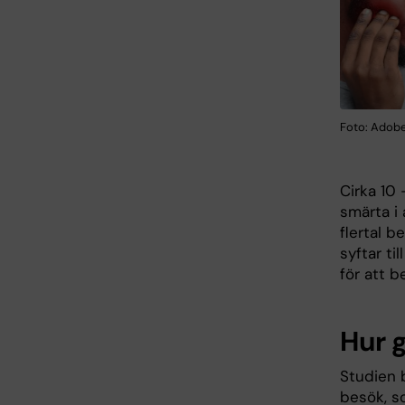
Foto: Adob
Cirka 10 
smärta i 
flertal 
syftar ti
för att b
Hur g
Studien 
besök, so