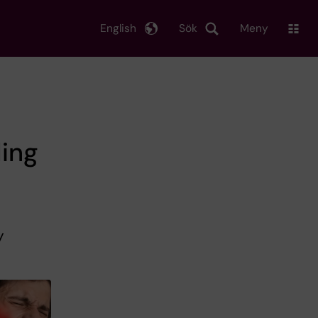
English
Sök
Meny
ing
y