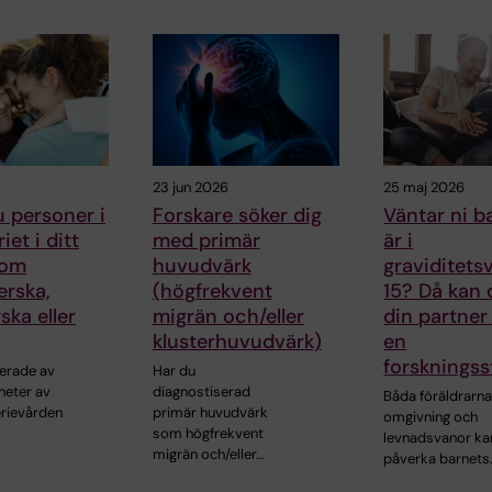
23 jun 2026
25 maj 2026
 personer i
Forskare söker dig
Väntar ni b
iet i ditt
med primär
är i
som
huvudvärk
graviditets
erska,
(högfrekvent
15? Då kan
ka eller
migrän och/eller
din partner 
klusterhuvudvärk)
en
forskningss
serade av
Har du
heter av
diagnostiserad
Båda föräldrarn
erievården
primär huvudvärk
omgivning och
som högfrekvent
levnadsvanor ka
migrän och/eller…
påverka barnets