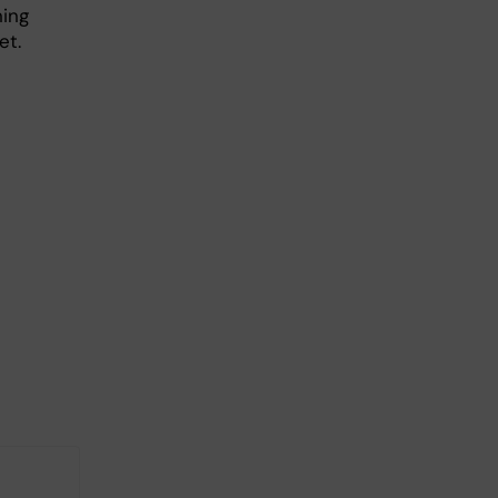
ning
et.