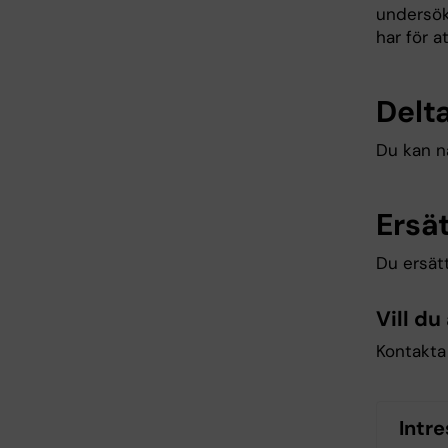
undersök
har för a
Delta
Du kan nä
Ersä
Du ersätt
Vill d
Kontakt
Intr