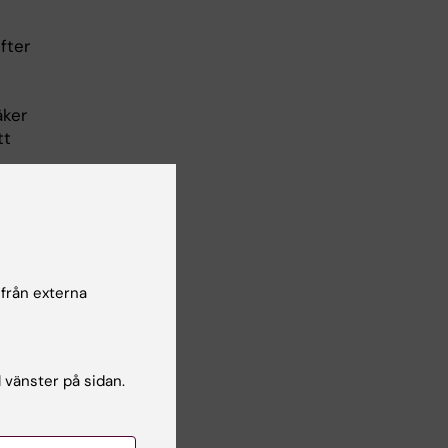
d
fter
äker
tt
lsgranskare:
s Christidis
 från externa
l vänster på sidan.