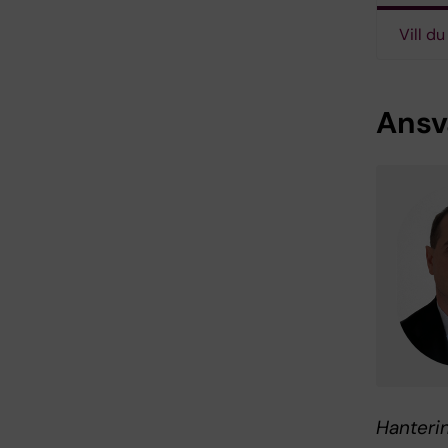
Vill d
Ansva
Hanteri