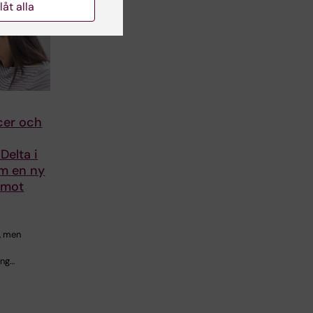
llåt alla
cer och
Delta i
om en ny
 mot
t, men
ing…