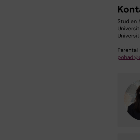
Kont
Studien 
Universit
Universi
Parental 
pohad@a