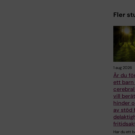
Fler st
1 aug 2026
Är du för
ett bar
cerebral
vill ber
hinder 
av stöd 
delaktigh
fritidsak
Har du ett b