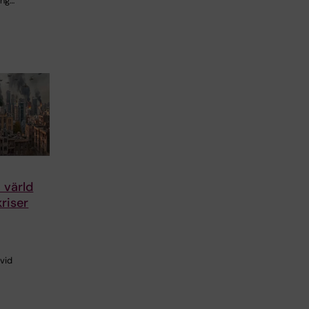
ing…
n värld
kriser
vid