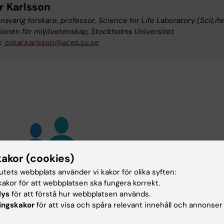
r Karlsson
svarig forskare, professor, Science for Life Laboratory (SciLife
tionen för miljövetenskap, Stockholms Universitet
:
oskar.karlsson@aces.su.se
kakor (cookies)
tutets webbplats använder vi kakor för olika syften:
akor för att webbplatsen ska fungera korrekt.
lys
för att förstå hur webbplatsen används.
ingskakor
för att visa och spåra relevant innehåll och annonser