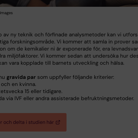
 Images
p av ny teknik och förfinade analysmetoder kan vi utfor
ktiga forskningsområde. Vi kommer att samla in prover s
ion om de kemikalier ni är exponerade för, era levnadsva
ra miljöfaktorer. Vi kommer sedan att undersöka hur de
kan vara kopplade till barnets utveckling och hälsa.
 nu
gravida par
som uppfyller följande kriterier:
 och en kvinna.
tetsvecka 15 eller tidigare.
ida via IVF eller andra assisterade befruktningsmetoder.
r och delta i studien här