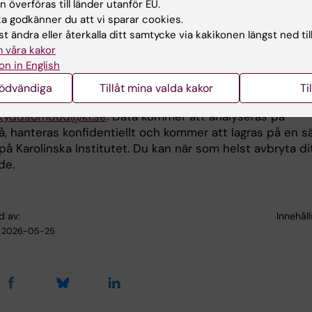
 överföras till länder utanför EU.
 godkänner du att vi sparar cookies.
t ändra eller återkalla ditt samtycke via kakikonen längst ned til
ng av personuppgifter
 våra kakor
on in English
ring av personuppgifterna i projektet sker i enlighet me
askyddsförordning (GDPR). Ansvarig för dina personuppgi
nödvändiga
Tillåt mina valda kakor
Ti
inska Institutet. Dataskyddsombud nås
kyddsombud@ki.se
. Data kommer att analyseras på
å, hanteras konfidentiellt och kommer att lagras på en s
å Karolinska Institutet. Du kan när som helst avbryta di
de.
d av:
Innehål
2026-05-25