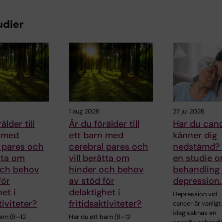
udier
1 aug 2026
27 jul 2026
älder till
Är du förälder till
Har du can
n med
ett barn med
känner dig
 pares och
cerebral pares och
nedstämd? 
ätta om
vill berätta om
en studie 
och behov
hinder och behov
behandling
för
av stöd för
depression.
et i
delaktighet i
Depression vid
tiviteter?
fritidsaktiviteter?
cancer är vanlig
idag saknas en
arn (8–12
Har du ett barn (8–12