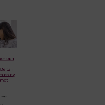
cer och
Delta i
om en ny
 mot
t, men