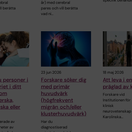
specifik behandl
ebral
år) med cerebral
ll berätta
pares och vill berätta
vad ni…
23 jun 2026
18 maj 2026
 personer i
Forskare söker dig
Att leva i e
iet i ditt
med primär
präglad av 
som
huvudvärk
Forskare vid
erska,
(högfrekvent
Institutionen för
klinisk
ka eller
migrän och/eller
neurovetenskap 
klusterhuvudvärk)
Karolinska…
serade av
Har du
heter av
diagnostiserad