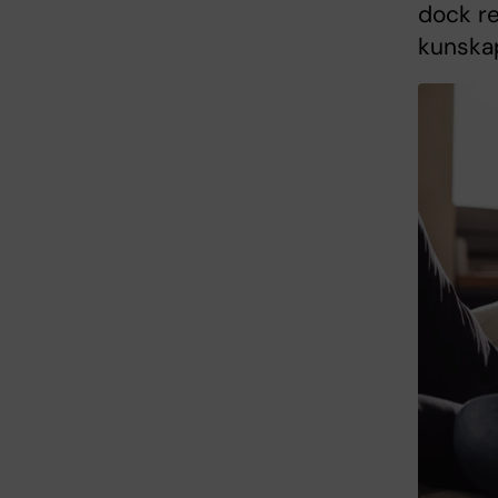
dock re
kunska