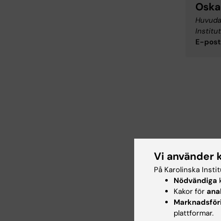
Oska
Huvudan
Institu
E-post
Vi använder 
På Karolinska Insti
Nödvändiga
k
Kakor för
ana
Marknadsför
plattformar.