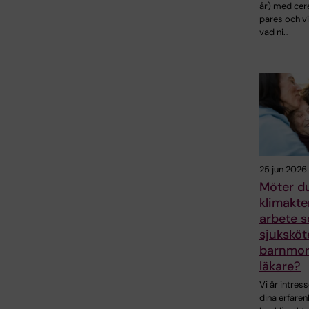
år) med cer
pares och vi
vad ni…
25 jun 2026
Möter du
klimakter
arbete 
sjuksköt
barnmors
läkare?
Vi är intres
dina erfaren