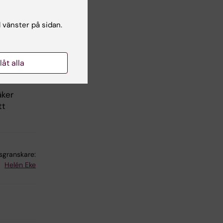
l vänster på sidan.
d
fter
llåt alla
äker
tt
lsgranskare:
Helén Eke