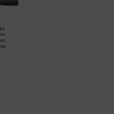
ska
amt
nor
ssa