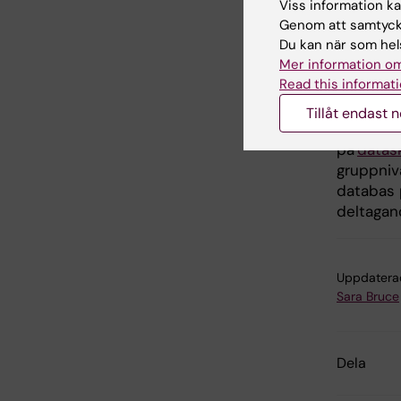
Viss information kan
Genom att samtycka
Du kan när som hels
Hanteri
Mer information om
Read this informati
All hante
EU:s dat
Tillåt endast 
är Karol
på
datas
gruppniv
databas p
deltagan
Uppdatera
Sara Bruce
Dela