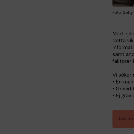
Foto: Getty
Med hjäl
detta vi
informat
samt and
faktorer 
Vi söker
• En man
• Gravidi
• Ej grav
Läs me