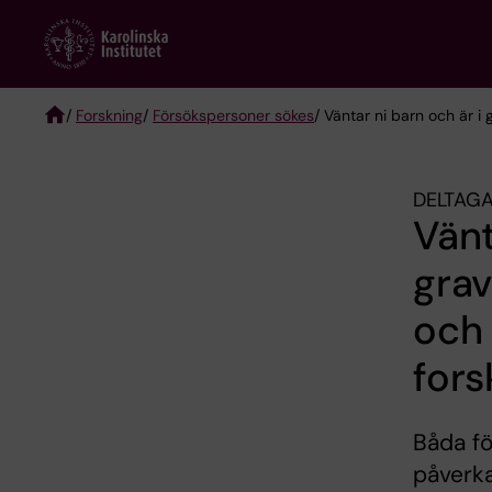
Skip
to
main
content
/
Forskning
/
Försökspersoner sökes
/ Väntar ni barn och är i
Breadcrumb
DELTAGA
Vänt
grav
och 
fors
Båda fö
påverka