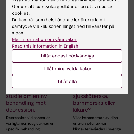
Viss information kan överföras till länder utanför EU.
vad ni…
vad ni…
Genom att samtycka godkänner du att vi sparar
cookies.
Du kan när som helst ändra eller återkalla ditt
samtycke via kakikonen längst ned till vänster på
sidan.
Mer information om våra kakor
Read this information in English
Tillåt endast nödvändiga
27 jul 2026
25 jun 2026
Tillåt mina valda kakor
Har du cancer och
Möter du personer i
Tillåt alla
känner dig
klimakteriet i ditt
nedstämd? Delta i en
arbete som
studie om en ny
sjuksköterska,
behandling mot
barnmorska eller
depression.
läkare?
Depression vid cancer är
Vi är intresserade av dina
vanligt, men idag saknas en
erfarenheter av hur
specifik behandling…
klimakterievården i Sverige…