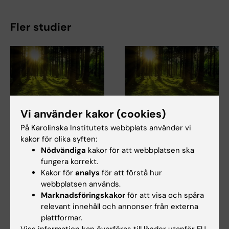
Fler studier
Vi använder kakor (cookies)
1 aug 2026
1 aug 2026
På Karolinska Institutets webbplats använder vi
Är du förälder till ett
Är du förälder till ett
kakor för olika syften:
barn med cerebral
barn med cerebral
Nödvändiga
kakor för att webbplatsen ska
pares och vill berätta
pares och vill berätta
fungera korrekt.
om hinder och behov
om hinder och behov
Kakor för
analys
för att förstå hur
av stöd för
av stöd för
webbplatsen används.
delaktighet i
delaktighet i
Marknadsföringskakor
för att visa och spåra
fritidsaktiviteter?
fritidsaktiviteter?
relevant innehåll och annonser från externa
plattformar.
Har du ett barn (8–12 år) med
Har du ett barn (8–12 år) med
cerebral pares och vill berätta
cerebral pares och vill berätta