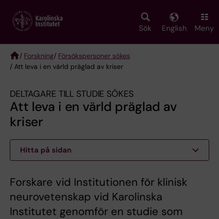
Skip
to
main
Sök
English
Meny
content
/
Forskning
/
Försökspersoner sökes
/ Att leva i en värld präglad av kriser
Breadcrumb
DELTAGARE TILL STUDIE SÖKES
Att leva i en värld präglad av
kriser
Hitta på sidan
Forskare vid Institutionen för klinisk
neurovetenskap vid Karolinska
Institutet genomför en studie som