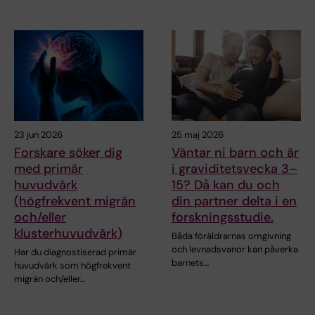
23 jun 2026
25 maj 2026
Forskare söker dig
Väntar ni barn och är
med primär
i graviditetsvecka 3–
huvudvärk
15? Då kan du och
(högfrekvent migrän
din partner delta i en
och/eller
forskningsstudie.
klusterhuvudvärk)
Båda föräldrarnas omgivning
och levnadsvanor kan påverka
Har du diagnostiserad primär
barnets…
huvudvärk som högfrekvent
migrän och/eller…