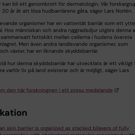
r kan bli ett genombrott för dermatologin. Vår forskargr
 20 år åt att lösa hudbarriärens gåta, säger Lars Norlén.
levande organismer har en vattentät barriär som ett ytte
l. Hos människan och andra ryggradsdjur utgörs denna 
t sammansatt fettskikt mellan cellerna i hudens översta
ornlagret. Men även andra landlevande organismer, som
och växter, har en liknande skyddsbarriär.
stå hur denna skyddsbarriär har utvecklats är ett viktigt 
ara varför liv på land existerar och är möjligt, säger Lars
om den här forskningnen i ett press medelande
ikation
 skin barrier is organized as stacked bilayers of fully
 ceramides with cholesterol molecules associated with