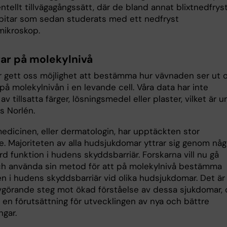
tellt tillvägagångssätt, där de bland annat blixtnedfrys
itar som sedan studerats med ett nedfryst
mikroskop.
ar på molekylnivå
r gett oss möjlighet att bestämma hur vävnaden ser ut 
på molekylnivån i en levande cell. Våra data har inte
av tillsatta färger, lösningsmedel eller plaster, vilket är un
s Norlén.
edicinen, eller dermatologin, har upptäckten stor
e. Majoriteten av alla hudsjukdomar yttrar sig genom någ
rd funktion i hudens skyddsbarriär. Forskarna vill nu gå
ch använda sin metod för att på molekylnivå bestämma
n i hudens skyddsbarriär vid olika hudsjukdomar. Det är 
 avgörande steg mot ökad förståelse av dessa sjukdomar,
 en förutsättning för utvecklingen av nya och bättre
ngar.