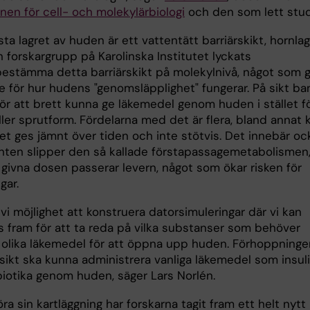
onen för cell- och molekylärbiologi
och den som lett stud
ta lagret av huden är ett vattentätt barriärskikt, hornlag
 forskargrupp på Karolinska Institutet lyckats
bestämma detta barriärskikt på molekylnivå, något som 
e för hur hudens "genomsläpplighet" fungerar. På sikt ba
ör att brett kunna ge läkemedel genom huden i stället fö
ller sprutform. Fördelarna med det är flera, bland annat 
et ges jämnt över tiden och inte stötvis. Det innebär oc
enten slipper den så kallade förstapassagemetabolismen,
 givna dosen passerar levern, något som ökar risken för
gar.
vi möjlighet att konstruera datorsimuleringar där vi kan
s fram för att ta reda på vilka substanser som behöver
as olika läkemedel för att öppna upp huden. Förhoppninge
 sikt ska kunna administrera vanliga läkemedel som insul
biotika genom huden, säger Lars Norlén.
öra sin kartläggning har forskarna tagit fram ett helt nytt