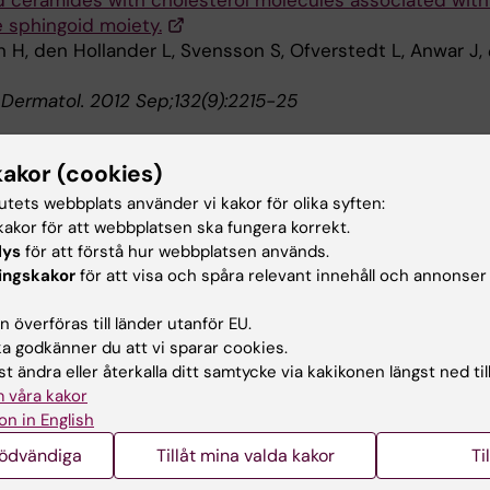
 sphingoid moiety.
an H, den Hollander L, Svensson S, Ofverstedt L, Anwar J,
. Dermatol. 2012 Sep;132(9):2215-25
kakor (cookies)
makologi
Dermatologi och venereologi
tutets webbplats använder vi kakor för olika syften:
akor för att webbplatsen ska fungera korrekt.
lys
för att förstå hur webbplatsen används.
ingskakor
för att visa och spåra relevant innehåll och annonser
d av:
in
 överföras till länder utanför EU.
2015-10-20
 godkänner du att vi sparar cookies.
t ändra eller återkalla ditt samtycke via kakikonen längst ned til
 våra kakor
on in English
nödvändiga
Tillåt mina valda kakor
Ti