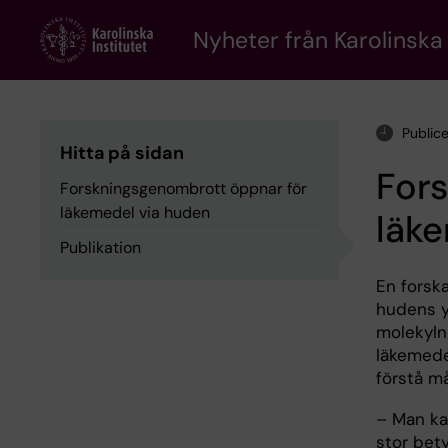
Skip
to
Nyheter från Karolinska 
main
content
Public
Hitta på sidan
For
Forskningsgenombrott öppnar för
läkemedel via huden
läk
Publikation
En forska
hudens yt
molekylni
läkemede
förstå m
– Man ka
stor bet