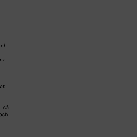
t
och
ikt,
ot
i så
 och