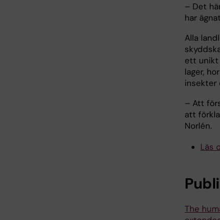
– Det hä
har ägnat
Alla land
skyddska
ett unik
lager, h
insekter 
– Att för
att förkl
Norlén.
Läs 
Publ
The human
extended