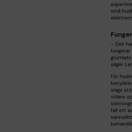
experimen
små hudb
elektron
Funger
– Det ha
fungerar 
grumlats 
säger Lar
För hudm
betydels
slags stö
vidare o
störninge
fall ett
sannolikt
behandli