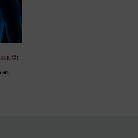
ktig för
svikt