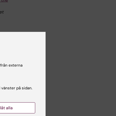
et
 från externa
l vänster på sidan.
llåt alla