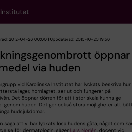
Institutet
erad: 2012-04-26 00:00 | Uppdaterad: 2015-10-20 19:56
skningsgenombrott öppnar 
emedel via huden
rgrupp vid Karolinska Institutet har lyckats beskriva hur
tersta lager, hornlagret, ser ut och fungerar på
vån. Det öppnar dörren för att i stor skala kunna ge
l genom huden. Det ger också stora möjligheter att bät
ånga hudsjukdomar.
n säga att vi har lyckats lösa hudens gåta, något som ka
ydelse för dermatologin, säger
Lars Norlén
, docent vid