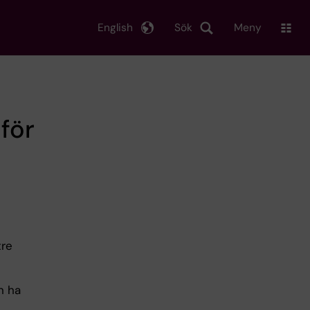
English
Sök
Meny
för
tre
n ha