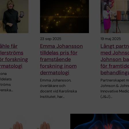
23 sep 2025
19 maj 2025
hle får
Emma Johansson
Långt part
lerströms
tilldelas pris för
med Johns
ör forskning
framstående
Johnson ba
rmatologi
forskning inom
för framtid
dermatologi
behandling
Mona
lldelats
Emma Johansson,
Partnerskapet m
ströms
överläkare och
Johnson & John
venska…
docent vid Karolinska
Innovative Medic
Institutet, har…
(J&J)…