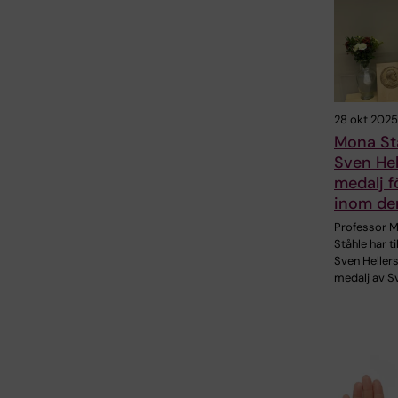
28 okt 2025
Mona Stå
Sven Hel
medalj f
inom de
Professor 
Ståhle har ti
Sven Heller
medalj av S