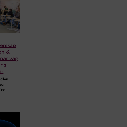
nerskap
on &
nar väg
ens
ar
ellan
son
ine