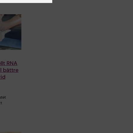
llt RNA
ll bättre
vid
utet
tt