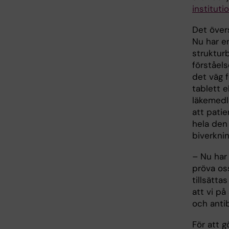
instituti
Det övers
Nu har en
struktur
förståels
det väg f
tablett e
läkemedl
att pati
hela den
biverknin
– Nu har 
pröva os
tillsätt
att vi på
och anti
För att g