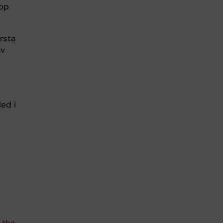
upp
rsta
av
led i
 the