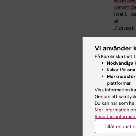
ceramide
Iwai I, H
al
J. Invest
Vi använder 
Far
På Karolinska Insti
Tags
Nödvändiga
k
Kakor för
ana
Marknadsför
Uppdatera
plattformar.
Webb Adm
Viss information kan
Genom att samtycka
Du kan när som hels
Mer information om
Dela
Read this informati
Tillåt endast 