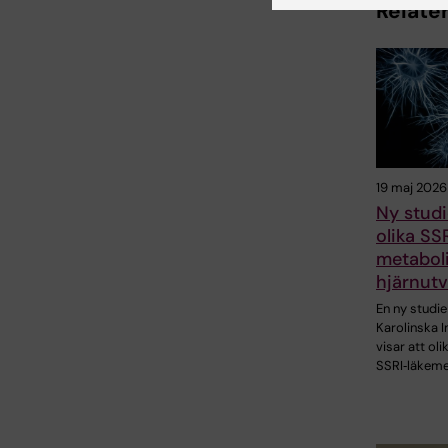
Relater
19 maj 2026
Ny studi
olika SS
metaboli
hjärnutv
En ny studie
Karolinska I
visar att oli
SSRI‑läkem