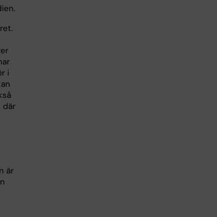
ien.
ret.
ger
nar
r i
kan
kså
 där
n är
in