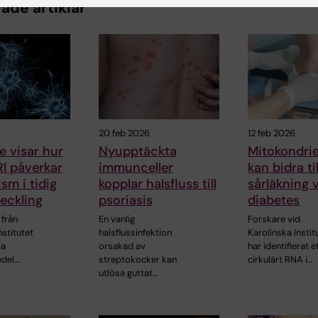
ade artiklar
20 feb 2026
12 feb 2026
e visar hur
Nyupptäckta
Mitokondrie
RI påverkar
immunceller
kan bidra ti
sm i tidig
kopplar halsfluss till
sårläkning 
eckling
psoriasis
diabetes
 från
En vanlig
Forskare vid
nstitutet
halsflussinfektion
Karolinska Instit
ka
orsakad av
har identifierat e
edel…
streptokocker kan
cirkulärt RNA i…
utlösa guttat…