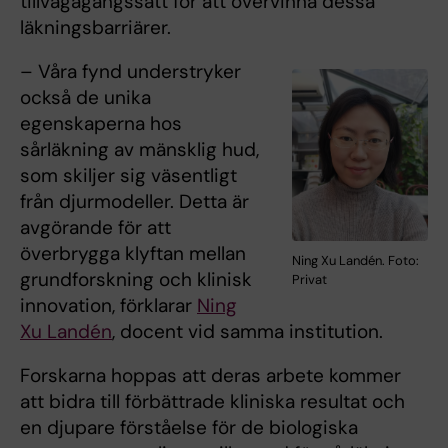
tillvägagångssätt för att övervinna dessa
läkningsbarriärer.
– Våra fynd understryker
också de unika
egenskaperna hos
sårläkning av mänsklig hud,
som skiljer sig väsentligt
från djurmodeller. Detta är
avgörande för att
överbrygga klyftan mellan
Ning Xu Landén. Foto:
grundforskning och klinisk
Privat
innovation, förklarar
Ning
Xu Landén
, docent vid samma institution.
Forskarna hoppas att deras arbete kommer
att bidra till förbättrade kliniska resultat och
en djupare förståelse för de biologiska