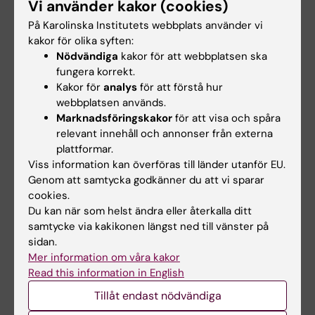
Vi använder kakor (cookies)
Tags
På Karolinska Institutets webbplats använder vi
kakor för olika syften:
Uppdaterad av:
Nödvändiga
kakor för att webbplatsen ska
Anne Hammarskjöld
2024-12-26
fungera korrekt.
Kakor för
analys
för att förstå hur
webbplatsen används.
Dela
Marknadsföringskakor
för att visa och spåra
relevant innehåll och annonser från externa
plattformar.
Viss information kan överföras till länder utanför EU.
Relaterade artiklar
Genom att samtycka godkänner du att vi sparar
cookies.
Du kan när som helst ändra eller återkalla ditt
samtycke via kakikonen längst ned till vänster på
sidan.
Mer information om våra kakor
Read this information in English
Tillåt endast nödvändiga
20 feb 2026
12 feb 2026