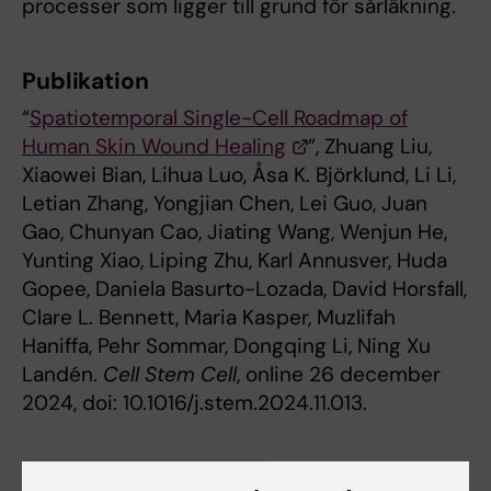
processer som ligger till grund för sårläkning.
Publikation
“
Spatiotemporal Single-Cell Roadmap of
Human Skin Wound Healing
”, Zhuang Liu,
Xiaowei Bian, Lihua Luo, Åsa K. Björklund, Li Li,
Letian Zhang, Yongjian Chen, Lei Guo, Juan
Gao, Chunyan Cao, Jiating Wang, Wenjun He,
Yunting Xiao, Liping Zhu, Karl Annusver, Huda
Gopee, Daniela Basurto-Lozada, David Horsfall,
Clare L. Bennett, Maria Kasper, Muzlifah
Haniffa, Pehr Sommar, Dongqing Li, Ning Xu
Landén.
Cell Stem Cell
, online 26 december
2024, doi: 10.1016/j.stem.2024.11.013.
Dermatologi och venereologi