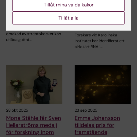
Tillåt mina valda kakor
Nyupptäckta
Mitokondriellt RNA
immunceller kopplar
kan bidra till bättre
Tillåt alla
halsfluss till psoriasis
sårläkning vid
diabetes
En vanlig halsflussinfektion
orsakad av streptokocker kan
Forskare vid Karolinska
utlösa guttat…
Institutet har identifierat ett
cirkulärt RNA i…
28 okt 2025
23 sep 2025
Mona Ståhle får Sven
Emma Johansson
Hellerströms medalj
tilldelas pris för
för forskning inom
framstående