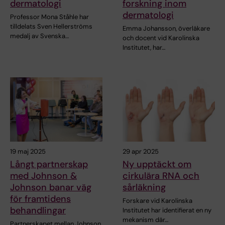
dermatologi
forskning inom
dermatologi
Professor Mona Ståhle har
tilldelats Sven Hellerströms
Emma Johansson, överläkare
medalj av Svenska…
och docent vid Karolinska
Institutet, har…
19 maj 2025
29 apr 2025
Långt partnerskap
Ny upptäckt om
med Johnson &
cirkulära RNA och
Johnson banar väg
sårläkning
för framtidens
Forskare vid Karolinska
behandlingar
Institutet har identifierat en ny
mekanism där…
Partnerskapet mellan Johnson