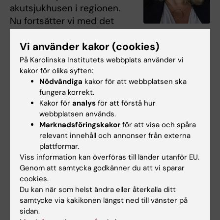
akutsjukhusen i regionen.
Nu fortsätter vi med det
här arbetssättet inom
Christina Sjöstrand
Vi använder kakor (cookies)
Region Stockholm.
Framöver kommer också meromfattande
På Karolinska Institutets webbplats använder vi
resultat om patienternas utfall att presenteras,
kakor för olika syften:
Nödvändiga
kakor för att webbplatsen ska
säger
Christina Sjöstrand
,
fungera korrekt.
patientflödesansvarig överläkare för stroke vid
Kakor för
analys
för att förstå hur
Karolinska universitetssjukhuset och forskare
webbplatsen används.
vid
institutionen för klinisk neurovetenskap
Marknadsföringskakor
för att visa och spåra
vid Karolinska Institutet.
relevant innehåll och annonser från externa
plattformar.
Viss information kan överföras till länder utanför EU.
Publikation
Genom att samtycka godkänner du att vi sparar
cookies.
“
Implementation of a Prehospital Stroke Triage
Du kan när som helst ändra eller återkalla ditt
System Using Symptom Severity and
samtycke via kakikonen längst ned till vänster på
Teleconsultation in the Stockholm Stroke
sidan.