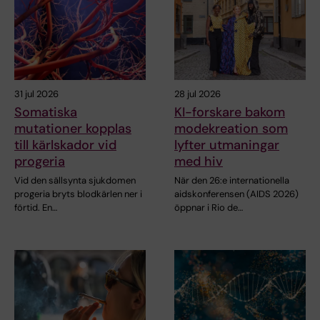
31 jul 2026
28 jul 2026
Somatiska
KI-forskare bakom
mutationer kopplas
modekreation som
till kärlskador vid
lyfter utmaningar
progeria
med hiv
Vid den sällsynta sjukdomen
När den 26:e internationella
progeria bryts blodkärlen ner i
aidskonferensen (AIDS 2026)
förtid. En…
öppnar i Rio de…