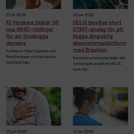
23 jul 2026
29 jun 2026
KI-forskare bidrar till
HELIX beviljas stort
nya WHO-riktlinjer
STINT-anslag för att
för att förebygga
bygga långsiktig
demens
ekosystemsplattform
med Brasilien
Professor Miia Kivipelto och
flera forskare vid Karolinska
Karolinska Institutet leder det
Institutet har…
nystartade projektet HELIX,
som har…
25 jun 2026
22 jun 2026