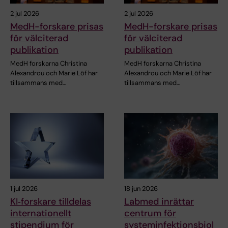
2 jul 2026
2 jul 2026
MedH-forskare prisas
MedH-forskare prisas
för välciterad
för välciterad
publikation
publikation
MedH forskarna Christina
MedH forskarna Christina
Alexandrou och Marie Löf har
Alexandrou och Marie Löf har
tillsammans med…
tillsammans med…
1 jul 2026
18 jun 2026
KI‑forskare tilldelas
Labmed inrättar
internationellt
centrum för
stipendium för
systeminfektionsbiol