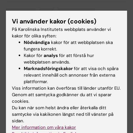
ANA Futura
Pris
Idrottsmedicin
Tags
Vi använder kakor (cookies)
På Karolinska Institutets webbplats använder vi
kakor för olika syften:
Uppdaterad av:
Nödvändiga
kakor för att webbplatsen ska
Christina Sundqvist
2026-01-14
fungera korrekt.
Kakor för
analys
för att förstå hur
webbplatsen används.
Dela
Marknadsföringskakor
för att visa och spåra
relevant innehåll och annonser från externa
plattformar.
Viss information kan överföras till länder utanför EU.
Genom att samtycka godkänner du att vi sparar
Mer om det här ämnet
cookies.
Du kan när som helst ändra eller återkalla ditt
Tema: Idrott och motion
samtycke via kakikonen längst ned till vänster på
sidan.
Mer information om våra kakor