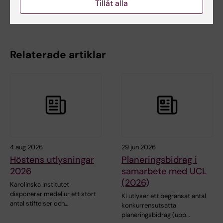
Tillåt alla
Dela
Relaterade artiklar
4 aug 2026
29 jun 2026
Höstens utlysningar
Planeringsbidrag i
2026
samarbete med UCL
(2026)
Karolinska Institutet
disponerar medel ur ett stort
KI utlyser ett begränsat antal
antal stiftelser och…
konkurrensutsatta
planeringsbidrag (upp…