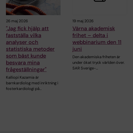
26 maj 2026
19 maj 2026
"Jag fick hjälp att
Värna akademisk
fastställa vilka
frihet – delta i
analyser och
webbinarium den 11
statistiska metoder
juni
som bäst kunde
Den akademiska friheten är
besvara mina
under ökat tryck världen över.
SAR Sverige-…
frågeställningar"
Kalliopi Kazamia är
barnkardiolog med inriktning i
fosterkardiologi på…