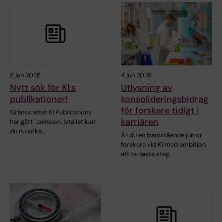
8 jun 2026
4 jun 2026
Nytt sök för KI:s
Utlysning av
publikationer!
konsolideringsbidrag
för forskare tidigt i
Gränssnittet KI Publications
karriären
har gått i pension. Istället kan
du nu söka…
Är du en framstående junior
forskare vid KI med ambition
att ta nästa steg…