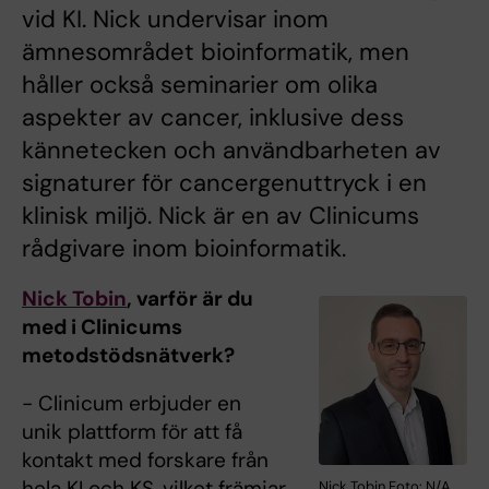
vid KI. Nick undervisar inom
ämnesområdet bioinformatik, men
håller också seminarier om olika
aspekter av cancer, inklusive dess
kännetecken och användbarheten av
signaturer för cancergenuttryck i en
klinisk miljö. Nick är en av Clinicums
rådgivare inom bioinformatik.
Nick Tobin
, varför är du
med i Clinicums
metodstödsnätverk?
- Clinicum erbjuder en
unik plattform för att få
kontakt med forskare från
hela KI och KS, vilket främjar
Nick Tobin Foto: N/A