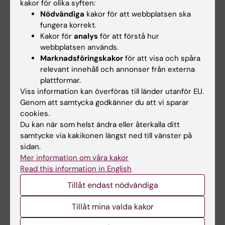
kakor för olika syften:
Nödvändiga
kakor för att webbplatsen ska
fungera korrekt.
Kakor för
analys
för att förstå hur
Vill du ansöka om metodstöd från
webbplatsen används.
Clinicum?
Marknadsföringskakor
för att visa och spåra
relevant innehåll och annonser från externa
plattformar.
Ansök här
Viss information kan överföras till länder utanför EU.
Genom att samtycka godkänner du att vi sparar
cookies.
Du kan när som helst ändra eller återkalla ditt
Clinicum
Forskarstöd
Bioinformatik
Tags
samtycke via kakikonen längst ned till vänster på
sidan.
Mer information om våra kakor
Uppdaterad av:
Read this information in English
Sara Lidman
2026-07-03
Tillåt endast nödvändiga
Innehållsgranskare:
Sandra Eloranta
Tillåt mina valda kakor