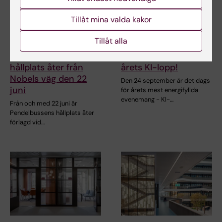
Tillåt mina valda kakor
Tillåt alla
12 jun 2026
11 jun 2026
Pendelbussens
Samla laget – allt om
hållplats åter från
årets KI-lopp!
Nobels väg den 22
Den 24 september är det dags
juni
för årets mest energifyllda
evenemang - KI-…
Från och med 22 juni är
Pendelbussens hållplats åter
förlagd vid…