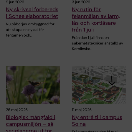
9 jun 2026
3 jun 2026
Ny skrivsal förbereds
Ny rutin för
i Scheelelaboratoriet
felanmälan av larm,
lås och kortläsare
Nu påbörjas ombyggnad för
från 1 juli
att skapa en ny sal för
tentamen och…
Från den 1 juli finns en
säkerhetstekniker anställd av
Karolinska…
26 maj 2026
11 maj 2026
Biologisk mångfald i
Ny entré till campus
campusmiljön – så
Solna
ser planerna ut för
Från torsdagen den 14 maj