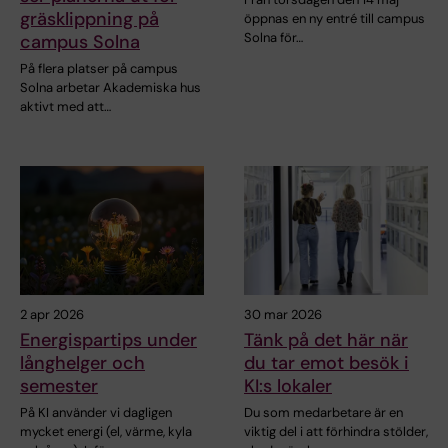
gräsklippning på
öppnas en ny entré till campus
Solna för…
campus Solna
På flera platser på campus
Solna arbetar Akademiska hus
aktivt med att…
2 apr 2026
30 mar 2026
Energispartips under
Tänk på det här när
långhelger och
du tar emot besök i
semester
KI:s lokaler
På KI använder vi dagligen
Du som medarbetare är en
mycket energi (el, värme, kyla
viktig del i att förhindra stölder,