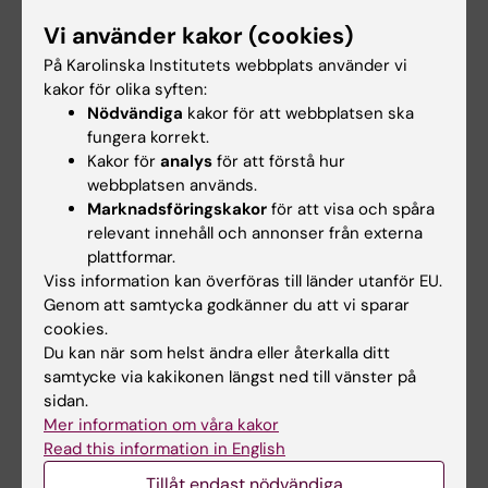
Relaterat
Vi använder kakor (cookies)
Intervju med Eva Stenberg Artursson, Malå
På Karolinska Institutets webbplats använder vi
Sameförening, efter beslutet om repat…
kakor för olika syften:
Nödvändiga
kakor för att webbplatsen ska
En oväntad historisk upptäckt i KI:s samlingar
fungera korrekt.
KI Play: Historien om Christina Larsdotter och KI
Kakor för
analys
för att förstå hur
webbplatsen används.
Frågor och svar om mänskliga kvarlevor i KI:s
Marknadsföringskakor
för att visa och spåra
samlingar
relevant innehåll och annonser från externa
Ny biografi om Christina Larsdotter
plattformar.
Viss information kan överföras till länder utanför EU.
Bokning av sal Christina Larsdotter
Genom att samtycka godkänner du att vi sparar
cookies.
Du kan när som helst ändra eller återkalla ditt
samtycke via kakikonen längst ned till vänster på
Relaterade artiklar
sidan.
Mer information om våra kakor
Read this information in English
Tillåt endast nödvändiga