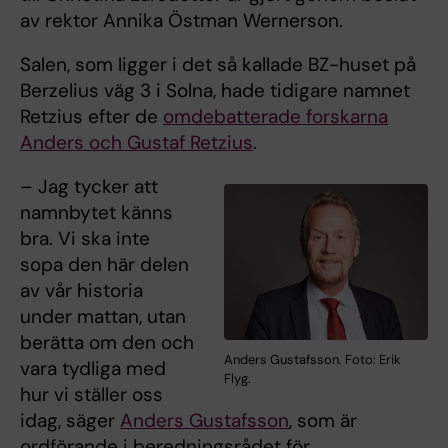
av rektor Annika Östman Wernerson.
Salen, som ligger i det så kallade BZ-huset på
Berzelius väg 3 i Solna, hade tidigare namnet
Retzius efter de
omdebatterade forskarna
Anders och Gustaf Retzius
.
– Jag tycker att
namnbytet känns
bra. Vi ska inte
sopa den här delen
av vår historia
under mattan, utan
berätta om den och
Anders Gustafsson. Foto: Erik
vara tydliga med
Flyg.
hur vi ställer oss
idag, säger
Anders Gustafsson
, som är
ordförande i beredningsrådet för