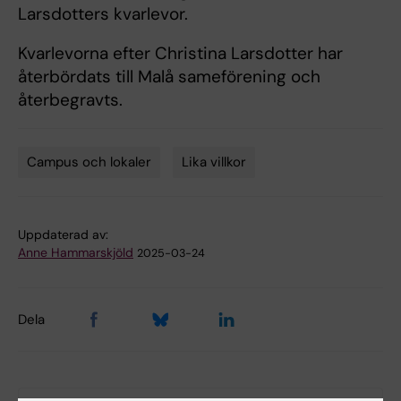
Larsdotters kvarlevor.
Kvarlevorna efter Christina Larsdotter har
återbördats till Malå sameförening och
återbegravts.
Campus och lokaler
Lika villkor
Tags
Uppdaterad av:
Anne Hammarskjöld
2025-03-24
Dela