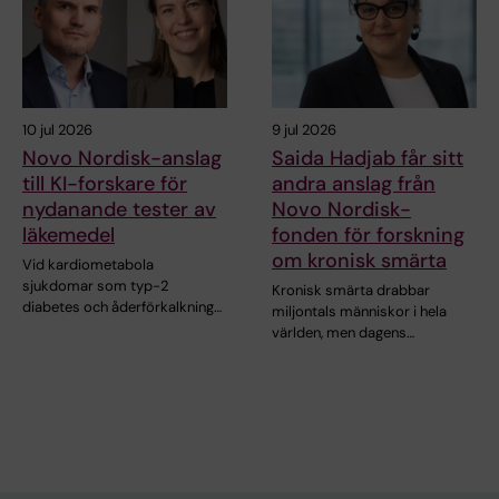
10 jul 2026
9 jul 2026
Novo Nordisk-anslag
Saida Hadjab får sitt
till KI-forskare för
andra anslag från
nydanande tester av
Novo Nordisk-
läkemedel
fonden för forskning
om kronisk smärta
Vid kardiometabola
sjukdomar som typ-2
Kronisk smärta drabbar
diabetes och åderförkalkning…
miljontals människor i hela
världen, men dagens…