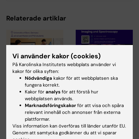
Relaterade artiklar
Vi använder kakor (cookies)
På Karolinska Institutets webbplats använder vi
kakor för olika syften:
31 jul 2026
29 jul 2026
Nödvändiga
kakor för att webbplatsen ska
NeurotechEU
III NeurotechEU-
fungera korrekt.
Business Winter
skolan om om
Kakor för
analys
för att förstå hur
School 2026
preklinisk
webbplatsen används.
magnetresonansavbil
Marknadsföringskakor
för att visa och spåra
Universitetet i Bonn, Reykjavík
dning och
relevant innehåll och annonser från externa
University och Radboud
University har…
spektroskopi
plattformar.
Viss information kan överföras till länder utanför EU.
Universidad Miguel Hernández
Genom att samtycka godkänner du att vi sparar
de Elche (UMH) har nöjet att