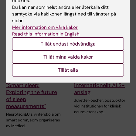
cookies.
tillkännage den…
Du kan när som helst ändra eller återkalla ditt
samtycke via kakikonen längst ned till vänster på
sidan.
Mer information om våra kakor
Read this information in English
Tillåt endast nödvändiga
Tillåt mina valda kakor
28 jul 2026
27 jul 2026
Tillåt alla
NeurotechEU:s
Juliette Foucher
vinterskola om
tilldelas prestigefyllt
"Smart sleep:
internationellt ALS-
Exploring the future
anslag
of sleep
Juliette Foucher, postdoktor
measurements"
vid institutionen för klinisk
neurovetenskap…
NeurotechEU:s vinterskola om
smart sömn, som organiseras
av Medical…