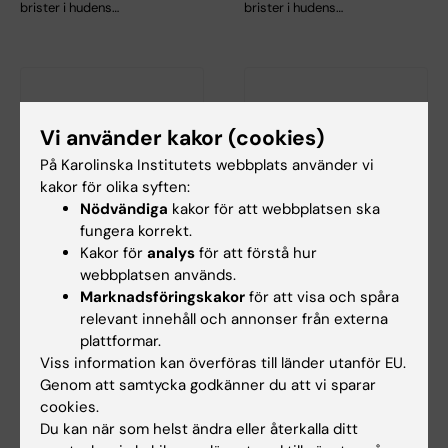
brister i hudens…
brister i hudens…
Vi använder kakor (cookies)
På Karolinska Institutets webbplats använder vi
kakor för olika syften:
Nödvändiga
kakor för att webbplatsen ska
11 jun 2026
11 jun 2026
fungera korrekt.
Samla laget – allt om
Nya
Kakor för
analys
för att förstå hur
årets KI-lopp!
migrationsrättsliga
webbplatsen används.
regler för forskare
Den 24 september är det dags
Marknadsföringskakor
för att visa och spåra
och doktorander
för årets mest energifyllda
relevant innehåll och annonser från externa
evenemang - KI-…
Den svenska regeringen inför
plattformar.
nya migrationsregler för
Viss information kan överföras till länder utanför EU.
doktorander och…
Genom att samtycka godkänner du att vi sparar
cookies.
Du kan när som helst ändra eller återkalla ditt