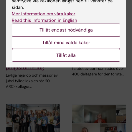
samtycke via kakikonen längst ned till vänster på
sidan.
Mer information om våra kakor
Read this information in English
Tillåt endast nödvändiga
10 jun 2026
9 jun 2026
Tillåt mina valda kakor
Skruvar, smashar och
Stort engagemang
en återvändande
under dag med fokus
Tillåt alla
mästare vid ARC:s
på forskarutbildning
pingisturnering
I slutet av april samlades över
400 deltagare för den första…
Livliga hejarop och massor av
jubel fyllde lokalen när 20
ARC-kollegor…