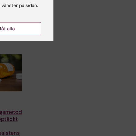
l vänster på sidan.
sistent
inska
llåt alla
it till
ngsmetod
pptäckt
esistens