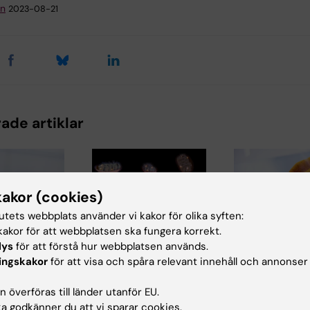
an
2023-08-21
ade artiklar
kakor (cookies)
tutets webbplats använder vi kakor för olika syften:
akor för att webbplatsen ska fungera korrekt.
24 jun 2026
lys
för att förstå hur webbplatsen används.
22 jun 2026
de
Hur mitokondrier
ingskakor
för att visa och spåra relevant innehåll och annonser
AI hjälper till
d
bygger sina
nya
a i cellens
proteinfabriker
 överföras till länder utanför EU.
antibiotikak
skineri
 godkänner du att vi sparar cookies.