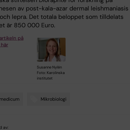
ska stiftelsen Dioraphte för forskning på
nesen av post-kala-azar dermal leishmaniasis
och lepra. Det totala beloppet som tilldelats
et är 850 000 Euro.
artikeln på
 här
Susanne Nylén
Foto: Karolinska
institutet
omedicum
Mikrobiologi
d av: