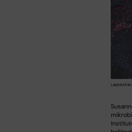
Labbild frå
Susanne
mikrobi
Institu