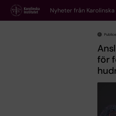
Skip
to
Nyheter från Karolinska 
main
content
Public
Ansl
för
hudr