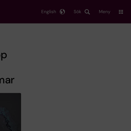
English
Sök
Meny
pp
mar