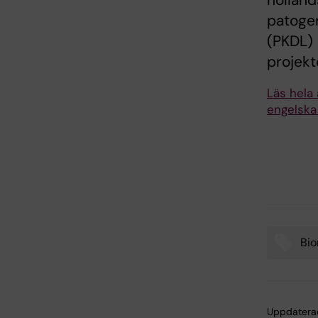
holländ
patoge
(PKDL) 
projekt
Läs hela 
engelska
Bi
Tags
Uppdatera