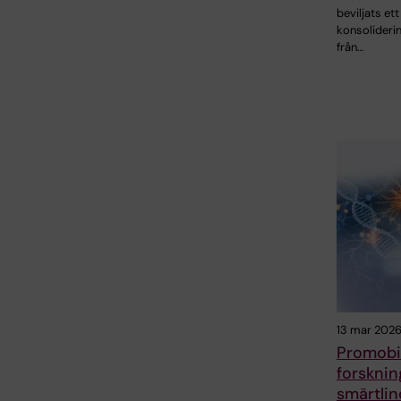
beviljats et
konsolideri
från…
13 mar 202
Promobil
forsknin
smärtlin