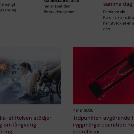
Karolinska Institutet
samma dag
t femårigt
har skapat den
ngsanslag
första detaljerade…
Forskare vid
Karolinska Institu
har utvecklat en
och…
6
7 mar 2026
ia-stiftelsen stödjer
Tidpunkten avgörande f
g om långvarig
ryggmärgsreparation ho
dring
zebrafiskar