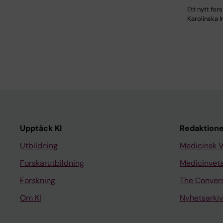
Ett nytt fors
Karolinska In
Upptäck KI
Redaktione
Utbildning
Medicinsk 
Forskarutbildning
Medicinvet
Forskning
The Conver
Om KI
Nyhetsarkiv