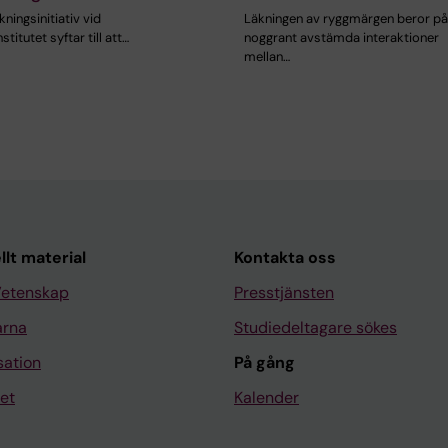
kningsinitiativ vid
Läkningen av ryggmärgen beror på
stitutet syftar till att…
noggrant avstämda interaktioner
mellan…
llt material
Kontakta oss
Vetenskap
Presstjänsten
arna
Studiedeltagare sökes
sation
På gång
et
Kalender