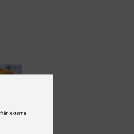
 från externa
 att hitta
andidater