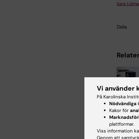
Sara Lidm
Dela
Relater
Vi använder 
På Karolinska Insti
Nödvändiga
k
25 jun 2026
Kakor för
ana
Ovänta
Marknadsför
samban
plattformar.
upptäckt
Viss information kan
energima
Genom att samtycka