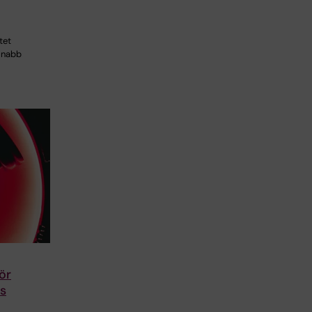
tet
 snabb
ör
s