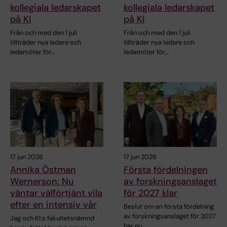
kollegiala ledarskapet
kollegiala ledarskapet
på KI
på KI
Från och med den 1 juli
Från och med den 1 juli
tillträder nya ledare och
tillträder nya ledare och
ledamöter för…
ledamöter för…
17 jun 2026
17 jun 2026
Annika Östman
Första fördelningen
Wernerson: Nu
av forskningsanslaget
väntar välförtjänt vila
för 2027 klar
efter en intensiv vår
Beslut om en första fördelning
av forskningsanslaget för 2027
Jag och KI:s fakultetsnämnd
har nu…