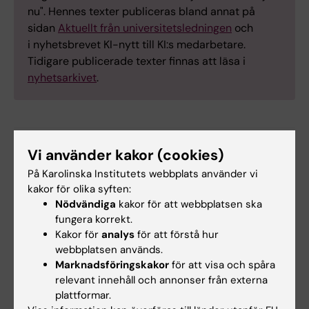
nu". Hennes texter publiceras bland annat på
sidan
Aktuellt från universitetsledningen
och
i nyhetsbrevet KI-nytt till KI:s medarbetare.
Tidigare publicerade texter finnas att läsa i
nyhetsarkivet
.
Vi använder kakor (cookies)
Ledning
Rektor just nu
Tags
På Karolinska Institutets webbplats använder vi
kakor för olika syften:
Nödvändiga
kakor för att webbplatsen ska
Uppdaterad av:
fungera korrekt.
KI Kommunikati…
2026-05-21
Kakor för
analys
för att förstå hur
Innehållsgranskare:
webbplatsen används.
Madeleine Svärd Huss
Marknadsföringskakor
för att visa och spåra
relevant innehåll och annonser från externa
plattformar.
Dela