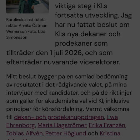
viktiga steg i KI:s
fortsatta utveckling. Jag
Karolinska Institutets
har nu fattat beslut om
rektor Annika Östman
Wernerson Foto: Liza
KI:s nya dekaner och
Simonsson
prodekaner som
tillträder den 1 juli 2026, och som
efterträder nuvarande vicerektorer.
Mitt beslut bygger på en samlad bedömning
av resultatet i det rådgivande valet, på mina
intervjuer med kandidater, och på de riktlinjer
som gäller för akademiska val vid KI, inklusive
principer för könsfördelning. Varmt välkomna
till
dekan- och prodekanuppdragen
,
Ewa
Ehrenborg
,
Maria Hagströmer
,
Erika Franzén
,
Tobias Alfvén
,
Petter Höglund
och
Kristina