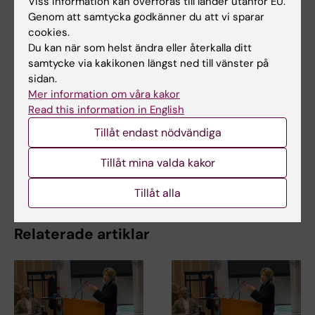
Viss information kan överföras till länder utanför EU.
Genom att samtycka godkänner du att vi sparar
cookies.
Du kan när som helst ändra eller återkalla ditt
samtycke via kakikonen längst ned till vänster på
Relaterat
sidan.
Mer information om våra kakor
Annika Östman Wernersons profilsida
Read this information in English
Skapa kontakt med Annika Östman-Wernerson på
Tillåt endast nödvändiga
LinkedIn
KI:s nya rektor – njurspecialisten som brinner för
Tillåt mina valda kakor
pedagogiken
Tillåt alla
Relaterade artiklar