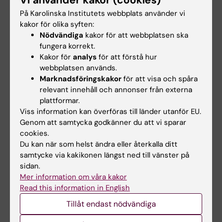
frågor för universitetet under vinjetten "Rektor just
På Karolinska Institutets webbplats använder vi
nu". Hennes texter publiceras bland annat på
kakor för olika syften:
sidan
Aktuellt från universitetsledningen
och
Nödvändiga
kakor för att webbplatsen ska
i nyhetsbrevet KI-nytt till KI:s medarbetare.
fungera korrekt.
Tidigare publicerade texter finnas att läsa i
Kakor för
analys
för att förstå hur
nyhetsarkivet
.
webbplatsen används.
Marknadsföringskakor
för att visa och spåra
relevant innehåll och annonser från externa
plattformar.
Viss information kan överföras till länder utanför EU.
Ledning
Rektor just nu
Genom att samtycka godkänner du att vi sparar
Tags
cookies.
Du kan när som helst ändra eller återkalla ditt
samtycke via kakikonen längst ned till vänster på
Uppdaterad av:
sidan.
Anne Hammarskjöld
2026-06-18
Mer information om våra kakor
Innehållsgranskare:
Read this information in English
Madeleine Svärd Huss
Tillåt endast nödvändiga