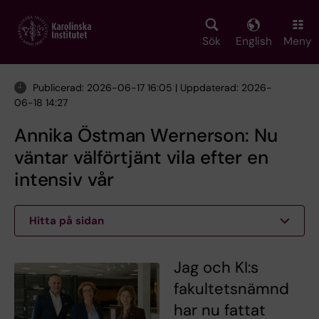
Skip
to
main
Sök
English
Meny
content
Publicerad: 2026-06-17 16:05 | Uppdaterad: 2026-
06-18 14:27
Annika Östman Wernerson: Nu
väntar välförtjänt vila efter en
intensiv vår
Hitta på sidan
Jag och KI:s
fakultetsnämnd
har nu fattat