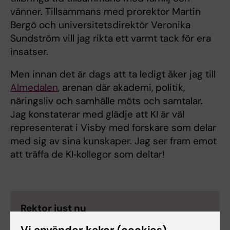
vänner. Tillsammans med prorektor Martin
Bergö och universitetsdirektör Veronika
Sundström vill jag rikta ett varmt tack för era
insatser.
Men innan det är dags att ta ledigt åker jag till
Almedalen
, arenan där akademi, politik,
näringsliv och samhälle möts och samtalar.
Jag konstaterar med glädje att KI är väl
representerat i Visby med forskare som delar
med sig av sina kunskaper. Jag ser fram emot
att träffa de KI‑kollegor som deltar!
Rektor just nu
Annika Östman Wernerson skriver om aktuella
Vi använder kakor (cookies)