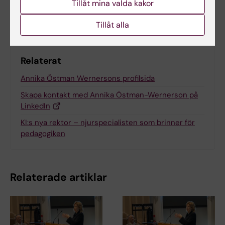
Tillåt mina valda kakor
Dela
Tillåt alla
Relaterat
Annika Östman Wernersons profilsida
Skapa kontakt med Annika Östman-Wernerson på
LinkedIn
KI:s nya rektor – njurspecialisten som brinner för
pedagogiken
Relaterade artiklar