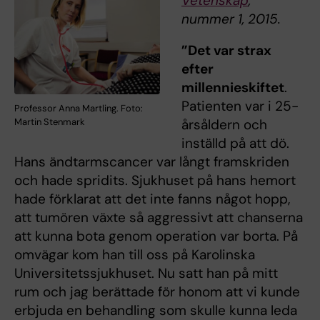
Vetenskap
,
nummer 1, 2015.
”Det var strax
efter
millennieskiftet
.
Patienten var i 25-
Professor Anna Martling. Foto:
Martin Stenmark
årsåldern och
inställd på att dö.
Hans ändtarmscancer var långt framskriden
och hade spridits. Sjukhuset på hans hemort
hade förklarat att det inte fanns något hopp,
att tumören växte så aggressivt att chanserna
att kunna bota genom operation var borta. På
omvägar kom han till oss på Karolinska
Universitetssjukhuset. Nu satt han på mitt
rum och jag berättade för honom att vi kunde
erbjuda en behandling som skulle kunna leda