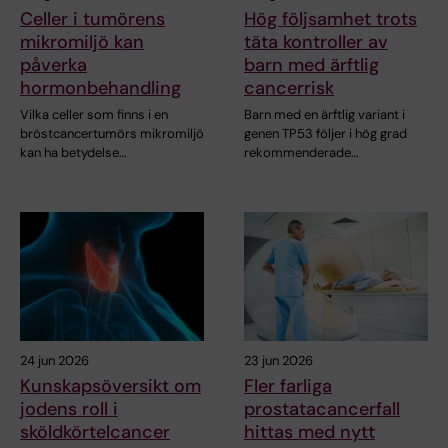
Celler i tumörens
Hög följsamhet trots
mikromiljö kan
täta kontroller av
påverka
barn med ärftlig
hormonbehandling
cancerrisk
Vilka celler som finns i en
Barn med en ärftlig variant i
bröstcancertumörs mikromiljö
genen TP53 följer i hög grad
kan ha betydelse…
rekommenderade…
24 jun 2026
23 jun 2026
Kunskapsöversikt om
Fler farliga
jodens roll i
prostatacancerfall
sköldkörtelcancer
hittas med nytt