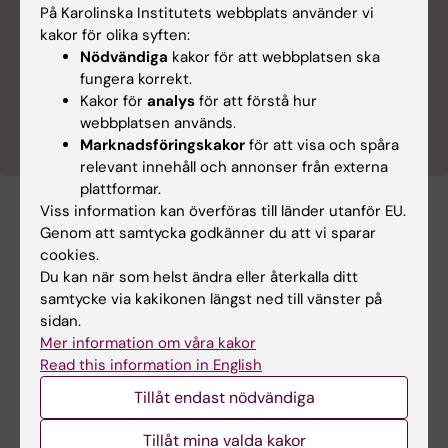
På Karolinska Institutets webbplats använder vi
Varje år ökar förekomsten av tjock- och
kakor för olika syften:
ändtarmscancer i Sverige. Kirurgen och professorn
Nödvändiga
kakor för att webbplatsen ska
Anna Martling arbetar för att förbättra prognosen
fungera korrekt.
och livskvaliteten för de drabbade. Nu testar hon
Kakor för
analys
för att förstå hur
om vanliga huvudvärkstabletter kan bli nästa steg.
webbplatsen används.
Marknadsföringskakor
för att visa och spåra
relevant innehåll och annonser från externa
plattformar.
Viss information kan överföras till länder utanför EU.
Genom att samtycka godkänner du att vi sparar
Cancer och onkologi
Mag- och tarmsjukdomar
Tags
cookies.
Du kan när som helst ändra eller återkalla ditt
samtycke via kakikonen längst ned till vänster på
Uppdaterad av:
sidan.
Katarina Sternudd
2025-05-27
Mer information om våra kakor
Innehållsgranskare:
Read this information in English
Cecilia Odlind
Tillåt endast nödvändiga
Tillåt mina valda kakor