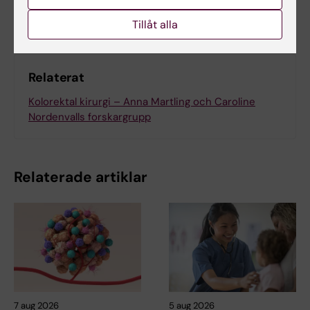
Dela
Tillåt alla
Relaterat
Kolorektal kirurgi – Anna Martling och Caroline
Nordenvalls forskargrupp
Relaterade artiklar
7 aug 2026
5 aug 2026