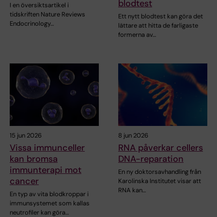
blodtest
I en översiktsartikel i
tidskriften Nature Reviews
Ett nytt blodtest kan göra det
Endocrinology…
lättare att hitta de farligaste
formerna av…
15 jun 2026
8 jun 2026
Vissa immunceller
RNA påverkar cellers
kan bromsa
DNA-reparation
immunterapi mot
En ny doktorsavhandling från
cancer
Karolinska Institutet visar att
RNA kan…
En typ av vita blodkroppar i
immunsystemet som kallas
neutrofiler kan göra…