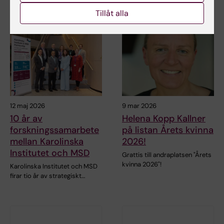
Relaterade artiklar
Tillåt alla
12 maj 2026
9 mar 2026
10 år av
Helena Kopp Kallner
forskningssamarbete
på listan Årets kvinna
mellan Karolinska
2026!
Institutet och MSD
Grattis till andraplatsen "Årets
kvinna 2026"!
Karolinska Institutet och MSD
firar tio år av strategiskt…