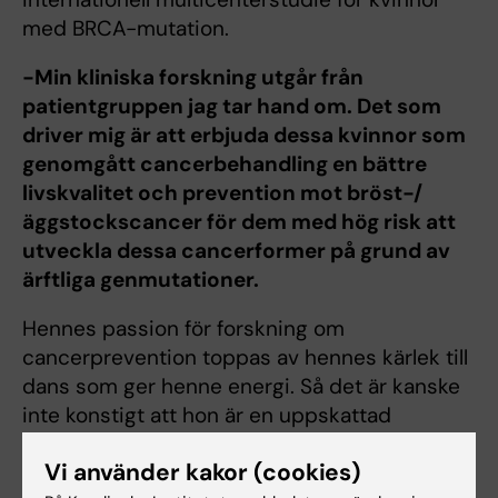
med BRCA-mutation.
-Min kliniska forskning utgår från
patientgruppen jag tar hand om. Det som
driver mig är att erbjuda dessa kvinnor som
genomgått cancerbehandling en bättre
livskvalitet och prevention mot bröst-/
äggstockscancer för dem med hög risk att
utveckla dessa cancerformer på grund av
ärftliga genmutationer.
Hennes passion för forskning om
cancerprevention toppas av hennes kärlek till
dans som ger henne energi. Så det är kanske
inte konstigt att hon är en uppskattad
föreläsare på KBH.
Vi använder kakor (cookies)