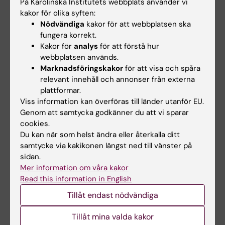
På Karolinska Institutets webbplats använder vi
Cancer och onkologi
Graviditet och förlossning
kakor för olika syften:
Tags
Nödvändiga
kakor för att webbplatsen ska
Gynekologi
fungera korrekt.
Kakor för
analys
för att förstå hur
webbplatsen används.
Marknadsföringskakor
för att visa och spåra
Uppdaterad av:
relevant innehåll och annonser från externa
Anne Hammarskjöld
2024-04-16
plattformar.
Viss information kan överföras till länder utanför EU.
Genom att samtycka godkänner du att vi sparar
Dela
cookies.
Du kan när som helst ändra eller återkalla ditt
samtycke via kakikonen längst ned till vänster på
sidan.
Mer information om våra kakor
Relaterat
Read this information in English
Angelique Flöter-Rådestad
Tillåt endast nödvändiga
Tillåt mina valda kakor