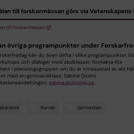
lan till forskarmässan görs via Vetenskapens
n till forskarmässan
n övriga programpunkter under Forskarfr
rskarfredag kan du även delta i olika programpunkter, b
rkshops och dialoger med skolklasser. Kontakta KI:s
ant i planeringsgruppen om du är intresserad av att håll
tet med en gymnasieklass: Sabina Giulini,
kationsavdelningen,
sabina.giulini@ki.se
.
skarstöd
Karriär
Samverkan