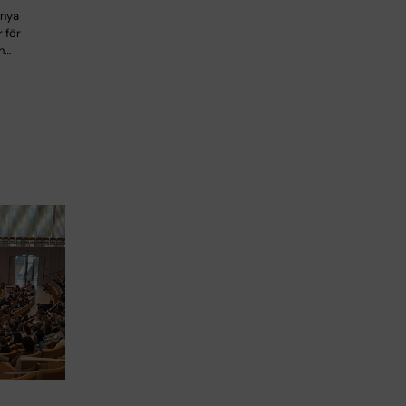
 nya
 för
h…