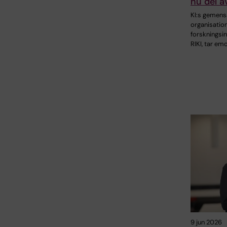
nu del av
KI:s geme
organisation
forskningsin
RIKI, tar em
9 jun 2026