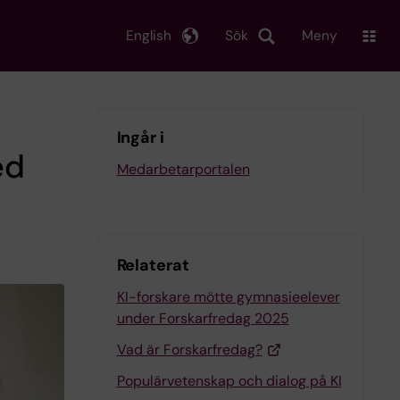
English
Sök
Meny
Ingår i
ed
Medarbetarportalen
Relaterat
KI-forskare mötte gymnasieelever
under Forskarfredag 2025
Vad är Forskarfredag?
Populärvetenskap och dialog på KI