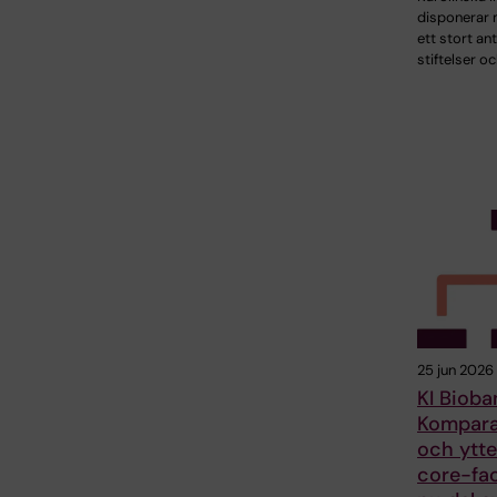
disponerar 
ett stort ant
stiftelser o
25 jun 2026
KI Bioba
Kompara
och ytte
core-fac