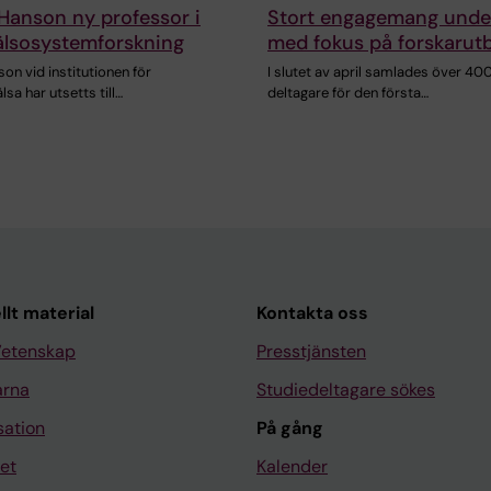
Hanson ny professor i
Stort engagemang unde
älsosystemforskning
med fokus på forskarutb
on vid institutionen för
I slutet av april samlades över 40
lsa har utsetts till…
deltagare för den första…
llt material
Kontakta oss
Vetenskap
Presstjänsten
arna
Studiedeltagare sökes
sation
På gång
et
Kalender