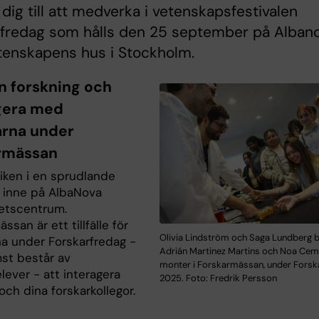
dig till att medverka i vetenskapsfestivalen
rfredag som hålls den 25 september på Alban
tenskapens hus i Stockholm.
in forskning och
gera med
rna under
rmässan
iken i en sprudlande
 inne på AlbaNova
tetscentrum.
ssan är ett tillfälle för
Olivia Lindström och Saga Lundberg 
a under Forskarfredag -
Adrián Martinez Martins och Noa Ceme
st består av
monter i Forskarmässan, under Forsk
lever - att interagera
2025. Foto: Fredrik Persson
ch dina forskarkollegor.