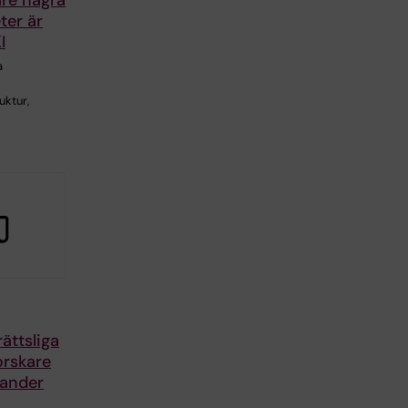
are några
ter är
I
a
uktur,
ättsliga
forskare
rander