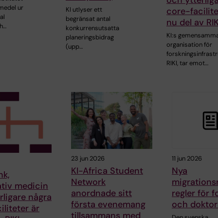
och ytterlig
medel ur
KI utlyser ett
core-facilite
al
begränsat antal
nu del av RIK
ch…
konkurrensutsatta
KI:s gemensamm
planeringsbidrag
organisation för
(upp…
forskningsinfrastr
RIKI, tar emot…
23 jun 2026
11 jun 2026
KI-Africa Student
Nya
nk,
Network
migrationsr
tiv medicin
anordnade sitt
regler för 
rligare några
första evenemang
och dokto
iliteter är
tillsammans med
Den svenska