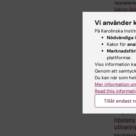
Uppdatera
Sabina Giul
Vi använder 
På Karolinska Insti
Dela
Nödvändiga
k
Kakor för
ana
Marknadsför
plattformar.
Relater
Viss information kan
Genom att samtycka
Du kan när som hels
Mer information om
Read this informati
Tillåt endast 
4 aug 2026
Höstens
utlysnin
Karolinska I