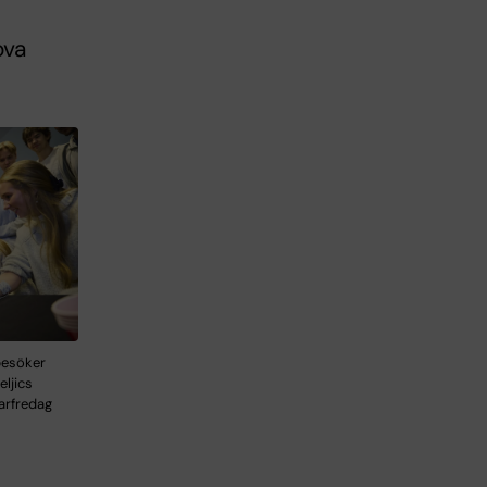
ova
besöker
ljics
arfredag