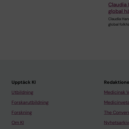
Claudia 
global h
Claudia Hans
global folkhä
Upptäck KI
Redaktione
Utbildning
Medicinsk 
Forskarutbildning
Medicinvet
Forskning
The Conver
Om KI
Nyhetsarkiv