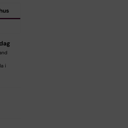
 hus
edag
land
a i