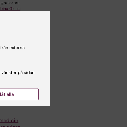
lsgranskare:
bina Giulini
 från externa
l vänster på sidan.
llåt alla
medicin