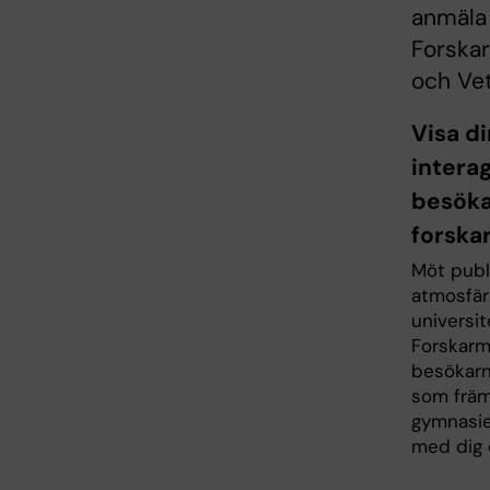
anmäla 
Forska
och Ve
Visa d
intera
besöka
forska
Möt publ
atmosfär
universi
Forskarmä
besökarn
som främ
gymnasie
med dig o