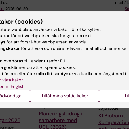
d av:
Innehål
ini
Sa
2026-06-30
kakor (cookies)
tutets webbplats använder vi kakor för olika syften:
akor för att webbplatsen ska fungera korrekt.
lys
för att förstå hur webbplatsen används.
ingskakor
för att visa och spåra relevant innehåll och annonser
ade artiklar
 överföras till länder utanför EU.
 godkänner du att vi sparar cookies.
t ändra eller återkalla ditt samtycke via kakikonen längst ned til
 våra kakor
on in English
nödvändiga
Tillåt mina valda kakor
Ti
29 jun 2026
25 jun 2026
Planeringsbidrag i
KI Biobank,
gar 2026
samarbete med
Komparativ 
UCL (2026)
nstitutet