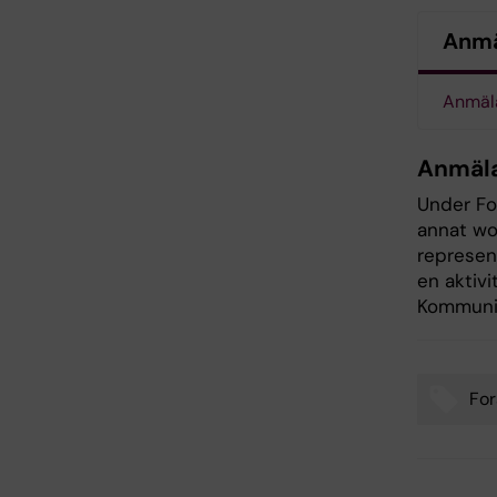
Anmä
Anmäla
Anmäla
Under Fo
annat wo
represent
en aktivi
Kommuni
For
Tags