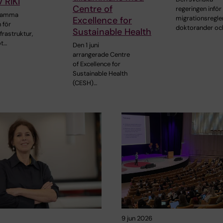
 RIKI
Centre of
regeringen inför
nsamma
migrationsregler
Excellence for
 för
doktorander oc
Sustainable Health
frastruktur,
ot…
Den 1 juni
arrangerade Centre
of Excellence for
Sustainable Health
(CESH)…
9 jun 2026