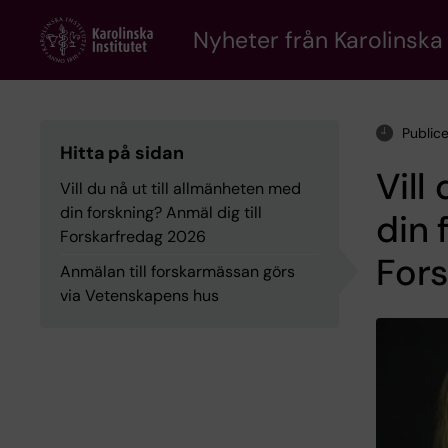
Skip
to
Nyheter från Karolinska 
main
content
Public
Hitta på sidan
Vill
Vill du nå ut till allmänheten med
din forskning? Anmäl dig till
din 
Forskarfredag 2026
For
Anmälan till forskarmässan görs
via Vetenskapens hus