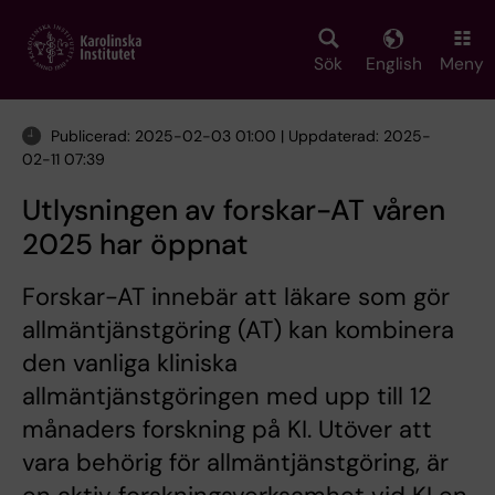
Skip
to
main
Sök
English
Meny
content
Publicerad: 2025-02-03 01:00 | Uppdaterad: 2025-
02-11 07:39
Utlysningen av forskar-AT våren
2025 har öppnat
Forskar-AT innebär att läkare som gör
allmäntjänstgöring (AT) kan kombinera
den vanliga kliniska
allmäntjänstgöringen med upp till 12
månaders forskning på KI. Utöver att
vara behörig för allmäntjänstgöring, är