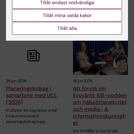
Tillåt endast nödvändiga
Från och med den 1 juli
Vi gratulerar de 6 forskare på
tillträder nya ledare och
Labmed som mottagit
Tillåt mina valda kakor
ledamöter för…
projektbidrag från…
Tillåt alla
29 jun 2026
18 jun 2026
Planeringsbidrag i
Att förstå sin
samarbete med UCL
livsvärld: KIB-podden
(2026)
om hälsolitteraticitet
och media- &
KI utlyser ett begränsat antal
informationskunnigh
konkurrensutsatta
planeringsbidrag (upp…
et
Hur förhåller vi oss till det