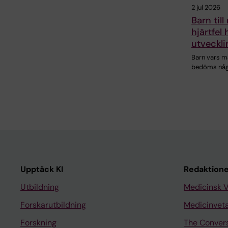
2 jul 2026
Barn ti
hjärtfel 
utveckli
Barn vars m
bedöms någo
Upptäck KI
Redaktione
Utbildning
Medicinsk 
Forskarutbildning
Medicinvet
Forskning
The Conver