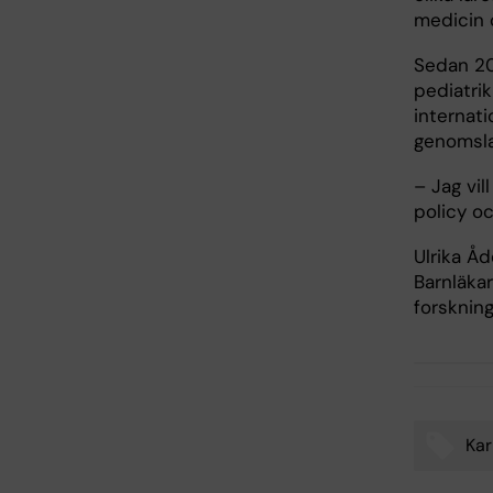
medicin 
Sedan 20
pediatri
internati
genomsla
– Jag vil
policy oc
Ulrika Åd
Barnläka
forsknin
Kar
Tags