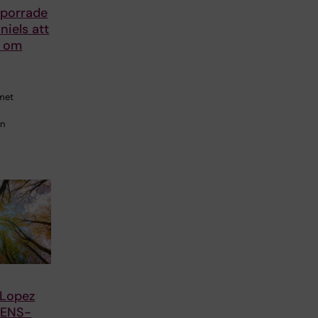
porrade
iels att
r om
met
en
 Lopez
 FENS-