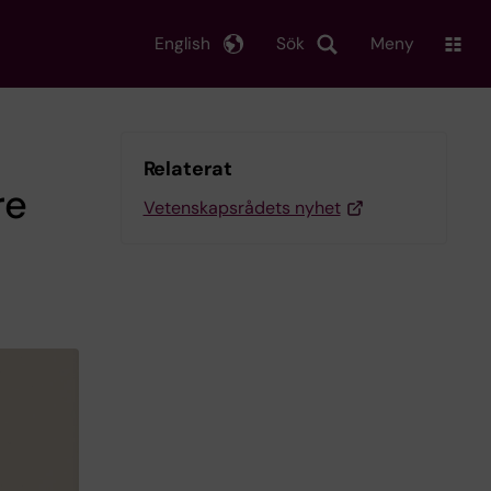
English
Sök
Meny
Relaterat
re
Vetenskapsrådets nyhet