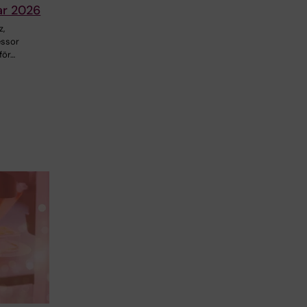
ar 2026
z,
essor
 för…