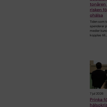
tonåren 
risken f
ohälsa
Tiden som t
spenderar p
medier kund
kopplas till…
7 jul 2026
Prinka f
hälsokri