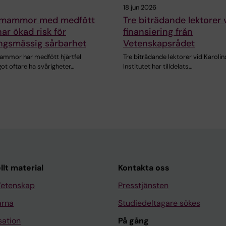
18 jun 2026
ll mammor med medfött
Tre biträdande lektorer v
har ökad risk för
finansiering från
ngsmässig sårbarhet
Vetenskapsrådet
ammor har medfött hjärtfel
Tre biträdande lektorer vid Karoli
t oftare ha svårigheter…
Institutet har tilldelats…
llt material
Kontakta oss
Vetenskap
Presstjänsten
arna
Studiedeltagare sökes
sation
På gång