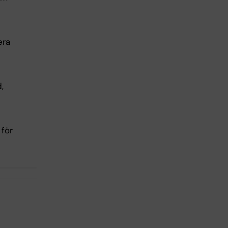
era
,
för