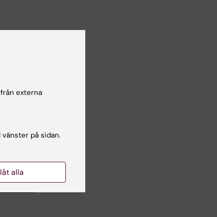
 från externa
l vänster på sidan.
llåt alla