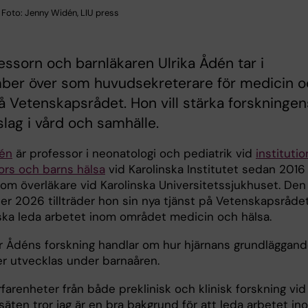
 Foto: Jenny Widén, LIU press
essorn och barnläkaren Ulrika Ådén tar i
ber över som huvudsekreterare för medicin o
å Vetenskapsrådet. Hon vill stärka forskningen
ag i vård och samhälle.
dén
är professor i neonatologi och pediatrik vid
instituti
nors och barns hälsa
vid Karolinska Institutet sedan 2016
om överläkare vid Karolinska Universitetssjukhuset. Den 
r 2026 tillträder hon sin nya tjänst på Vetenskapsrådet
ska leda arbetet inom området medicin och hälsa.
r Ådéns forskning handlar om hur hjärnans grundläggan
er utvecklas under barnaåren.
farenheter från både preklinisk och klinisk forskning vid
osäten tror jag är en bra bakgrund för att leda arbetet in