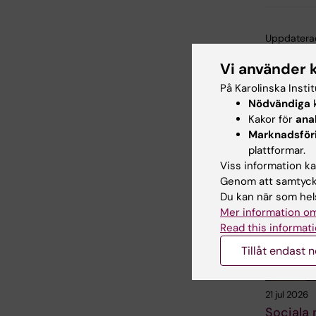
Uppdatera
Jelaine Le
Vi använder 
På Karolinska Insti
Nödvändiga
k
Dela
Kakor för
ana
Marknadsför
plattformar.
Viss information kan
Relater
Genom att samtycka
Du kan när som hels
Mer information om
Read this informati
Tillåt endast 
21 jul 2026
Sociala 