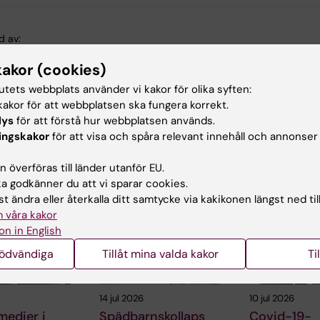
d av:
gaspi
2026-06-10
kakor (cookies)
tutets webbplats använder vi kakor för olika syften:
akor för att webbplatsen ska fungera korrekt.
lys
för att förstå hur webbplatsen används.
ingskakor
för att visa och spåra relevant innehåll och annonser
 överföras till länder utanför EU.
ade artiklar
 godkänner du att vi sparar cookies.
t ändra eller återkalla ditt samtycke via kakikonen längst ned til
 våra kakor
on in English
nödvändiga
Tillåt mina valda kakor
Ti
14 jul 2026
10 jul 2026
medier i
Spädbarnskollaps
Covid-19-