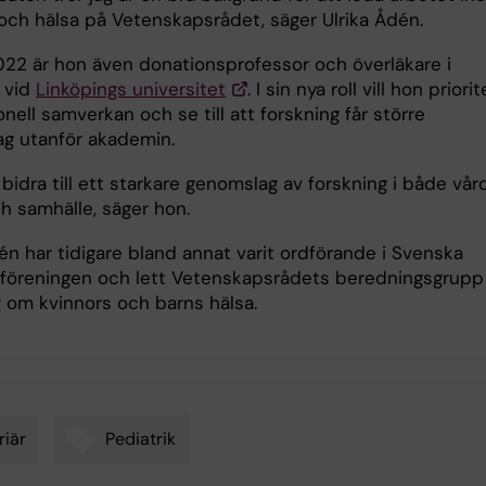
och hälsa på Vetenskapsrådet, säger Ulrika Ådén.
22 är hon även donationsprofessor och överläkare i
k vid
Linköpings universitet
. I sin nya roll vill hon priorit
onell samverkan och se till att forskning får större
g utanför akademin.
l bidra till ett starkare genomslag av forskning i både vård
h samhälle, säger hon.
én har tidigare bland annat varit ordförande i Svenska
rföreningen och lett Vetenskapsrådets beredningsgrupp 
g om kvinnors och barns hälsa.
riär
Pediatrik