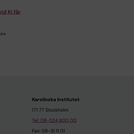
id KI får
nska
Karolinska Institutet
171 77 Stockholm
Tel: 08-524 800 00
Fax: 08-31 11 01