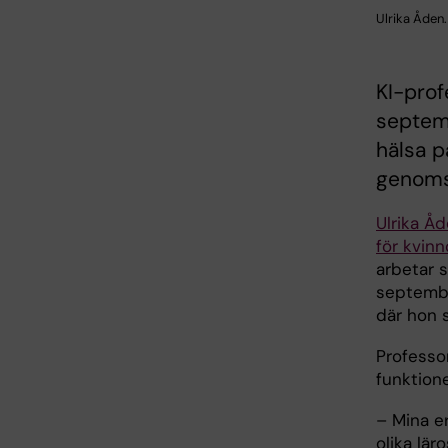
Ulrika Åden.
KI-prof
septem
hälsa p
genomsl
Ulrika Å
för kvin
arbetar s
septembe
där hon 
Professo
funktion
– Mina er
olika lär