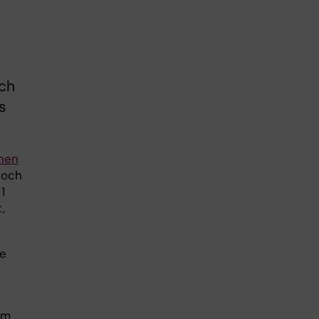
ch
s
onen
 och
1
,
de
om