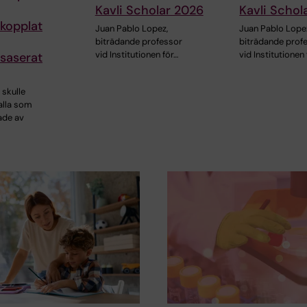
Kavli Scholar 2026
Kavli Schol
kopplat
Juan Pablo Lopez,
Juan Pablo Lope
biträdande professor
biträdande prof
vid Institutionen för…
vid Institutionen
saserat
 skulle
alla som
ade av