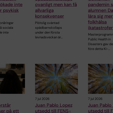
ökade inte
ovanligt men kan få
pandemin s
ör psykisk
allvarliga
alumnen Dan
konsekvenser
lära sig me
folkhälsa
onåringar
Plötslig oväntad
ikatastrofer
å sociala
spädbarnskollaps
e inte
under den första
Masterprogram
levnadsveckan är…
Public Health in
Disasters gav d
före detta KI-…
7 jul 2026
7 jul 2026
örstår
Juan Pablo Lopez
Juan Pablo
ser på ett
utsedd till FENS-
utsedd till