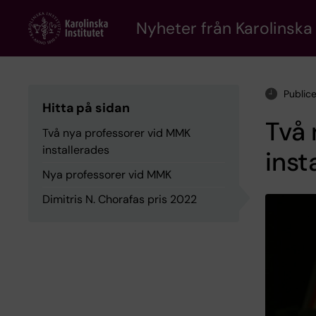
Skip
to
Nyheter från Karolinska 
main
content
Public
Hitta på sidan
Två 
Två nya professorer vid MMK
installerades
inst
Nya professorer vid MMK
Dimitris N. Chorafas pris 2022