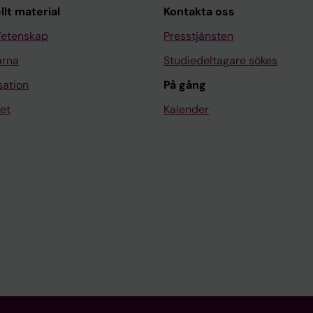
llt material
Kontakta oss
Vetenskap
Presstjänsten
arna
Studiedeltagare sökes
sation
På gång
et
Kalender