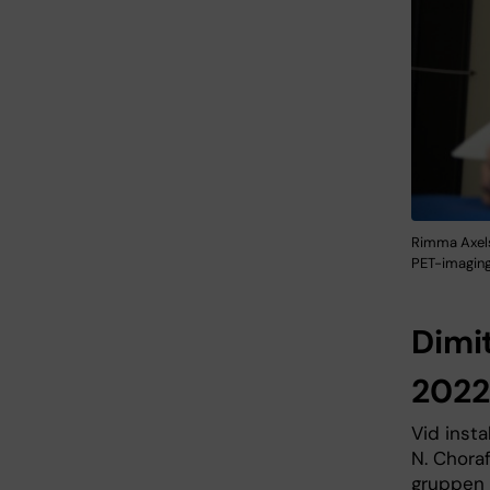
Rimma Axels
PET-imaging.
Dimit
2022
Vid insta
N. Choraf
gruppen