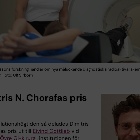
sons forskning handlar om nya målsökande diagnostiska radioaktiva läkem
 Foto: Ulf Sirborn
ris N. Chorafas pris
llationshögtiden så delades Dimitris
as pris ut till
Eivind Gottlieb
vid
Övre GI-kirurgi
, institutionen för