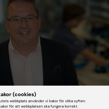
ć. Foto: Ulf Sirborn
kakor (cookies)
tutets webbplats använder vi kakor för olika syften:
akor för att webbplatsen ska fungera korrekt.
 Axelsson