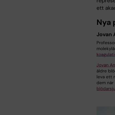
repres
ett aka
Nya 
Jovan 
Professor
molekylä
koagulat
Jovan An
äldre bl
leva ett 
dem när 
blödarsj