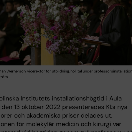
n Wernerson, vicerektor för utbildning, höll tal under professorsinstallation
ström
olinska Institutets installationshögtid i Aula
den 13 oktober 2022 presenterades KI:s nya
orer och akademiska priser delades ut.
tionen för molekylär medicin och kirurgi var