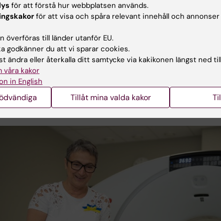
lys
för att förstå hur webbplatsen används.
 i nuklearmedicin vid institutionen för molekylär medici
ingskakor
för att visa och spåra relevant innehåll och annonser
gi, forskargrupp
Diagnostisk radiologi
.
 överföras till länder utanför EU.
av cancerterapier växer snabbt, men det är ofta svårt at
 godkänner du att vi sparar cookies.
eta vilket läkemedel som kommer att hjälpa i det enskild
t ändra eller återkalla ditt samtycke via kakikonen längst ned til
mma Axelsson
använder avbildning med PET för att avgö
 våra kakor
atient som kan dra nytta av vilken medicin. Rimma Axels
on in English
r om
rätt cancerläkemedel till rätt patient med PET
.
nödvändiga
Tillåt mina valda kakor
Ti