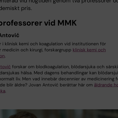
enterad vid högtiden genom två professorer o
demiskt pris.
professorer vid MMK
Antović
 i klinisk kemi och koagulation vid institutionen för
r medicin och kirurgi, forskargrupp
klinisk kemi och
ion
.
tović
forskar om blodkoagulation, blödarsjuka och särski
ödarsjukas hälsa. Med dagens behandlingar kan blödarsju
normalt liv. Men vad innebär decennier av medicinering f
de blir äldre? Jovan Antović berättar här om
åldrande h
uka
.