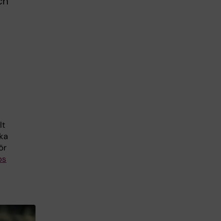
ch
lt
ka
ör
os