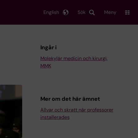
English
Sök
Meny
Ingår i
Molekylär medicin och kirurgi,
MMK
Mer om det här ämnet
Allvar och skratt när professorer
installerades