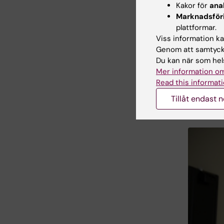
Kakor för
ana
Professor
Marknadsför
och kirur
plattformar.
Viss information kan
Utbudet 
Genom att samtycka
förväg v
Du kan när som hels
fallet.
Ri
Mer information om
vilken p
Read this informati
berätta
Tillåt endast 