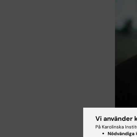
Jovan Antovi
Vi använder 
På Karolinska Insti
Nödvändiga
k
Rimma