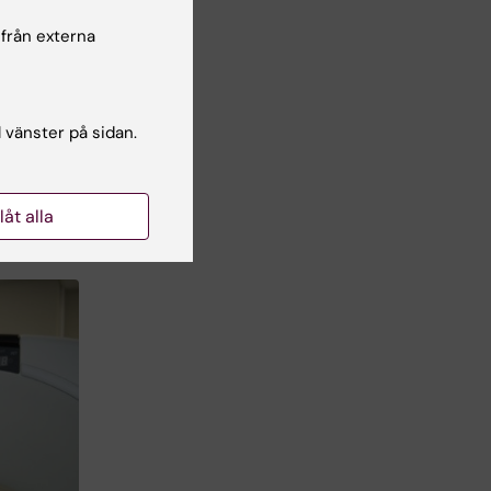
n
 från externa
t i
a
l vänster på sidan.
ra
son
llåt alla