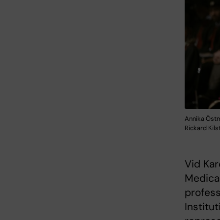
Annika Östma
Rickard Kil
Vid Kar
Medica 
profess
Institu