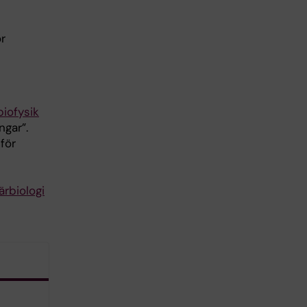
ör
biofysik
ngar”.
för
ärbiologi