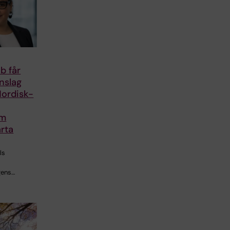
b får
anslag
Nordisk-
om
rta
ls
gens…