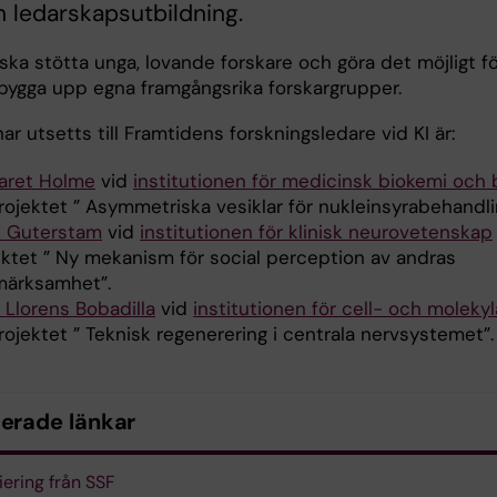
 ledarskapsutbildning.
ska stötta unga, lovande forskare och göra det möjligt f
bygga upp egna framgångsrika forskargrupper.
r utsetts till Framtidens forskningsledare vid KI är:
aret Holme
vid
institutionen för medicinsk biokemi och 
rojektet ” Asymmetriska vesiklar för nukleinsyrabehandli
d Guterstam
vid
institutionen för klinisk neurovetenskap
ektet ” Ny mekanism för social perception av andras
ärksamhet”.
 Llorens Bobadilla
vid
institutionen för cell- och molekyl
rojektet ” Teknisk regenerering i centrala nervsystemet”.
terade länkar
iering från SSF