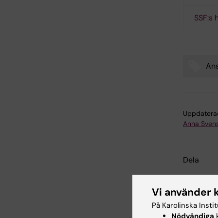
SSF:s 
Ans
Tags
Uppdatera
Anna Sven
Dela
Vi använder 
Relater
På Karolinska Insti
Nödvändiga
k