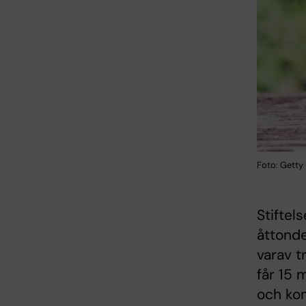
Foto: Getty
Stiftel
åttonde
varav t
får 15 
och ko