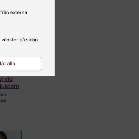
 från externa
l vänster på sidan.
rlström
Nordisk-
llåt alla
 om ny
g vid
sjukdom
röm,
cent
…