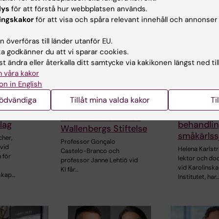
lys
för att förstå hur webbplatsen används.
ingskakor
för att visa och spåra relevant innehåll och annonser
 överföras till länder utanför EU.
 godkänner du att vi sparar cookies.
t ändra eller återkalla ditt samtycke via kakikonen längst ned til
15 jul 2026
 våra kakor
 Foucher
Helena Ka
24 jul 2026
on in English
får Novo 
Två KI-forskare får
nödvändiga
Tillåt mina valda kakor
Ti
yllt
anslag för
innovationsfinansiering
onellt
forskning
från Knut och Alice
lag
behandlin
Wallenbergs Stiftelse
småkärls
cher,
Professor Gonçalo
vid
Helena Karlst
Castelo-Branco och
 för
lektor och do
professor Janne Lehtiö vid
vid Karolinska
KI får…
skap…
Institutet, har