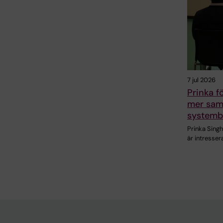
7 jul 2026
Prinka f
mer sam
systemb
Prinka Sing
är intresser