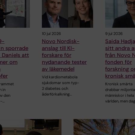
10 jul 2026
9 jul 2026
9-
Novo Nordisk-
Saida Hadja
n sporrade
anslag till KI-
sitt andra 
Daniels att
forskare för
från Novo 
 mer om
nydanande tester
fonden för
a
av läkemedel
forskning 
ofer
kronisk smä
Vid kardiometabola
sjukdomar som typ-
grammet
Kronisk smärta
2 diabetes och
h in
drabbar miljonta
åderförkalkning…
av den
människor i hela
I-…
världen, men da