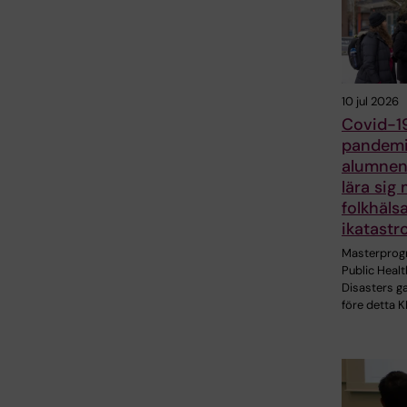
10 jul 2026
Covid-1
pandemi
alumnen 
lära sig
folkhäls
ikatastr
Masterpro
Public Healt
Disasters g
före detta K