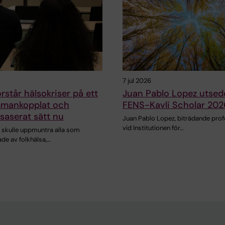
7 jul 2026
örstår hälsokriser på ett
Juan Pablo Lopez utsedd 
mankopplat och
FENS-Kavli Scholar 202
saserat sätt nu
Juan Pablo Lopez, biträdande pro
vid Institutionen för…
h skulle uppmuntra alla som
ade av folkhälsa,…