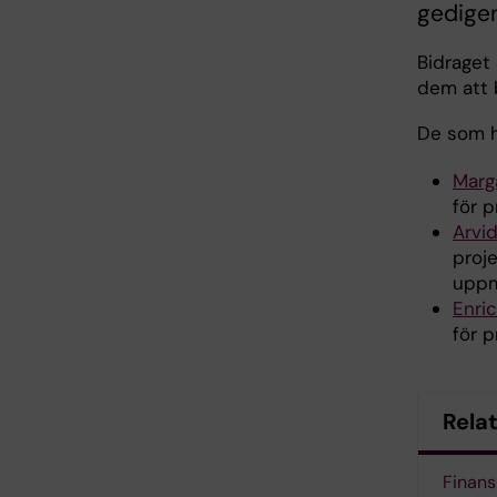
gedigen
Bidraget 
dem att 
De som ha
Marg
för p
Arvi
proj
uppm
Enric
för p
Rela
Finans