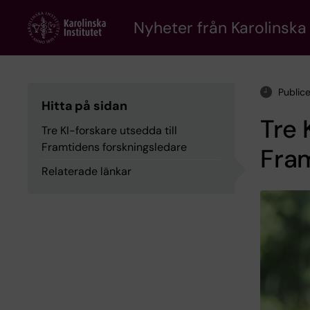
Skip
to
Nyheter från Karolinska 
main
content
Public
Hitta på sidan
Tre 
Tre KI-forskare utsedda till
Framtidens forskningsledare
Fram
Relaterade länkar