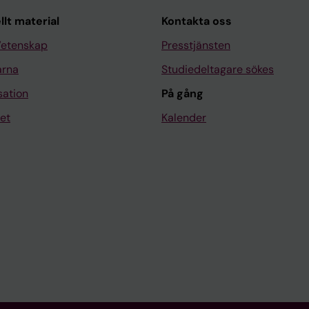
llt material
Kontakta oss
Vetenskap
Presstjänsten
arna
Studiedeltagare sökes
sation
På gång
et
Kalender