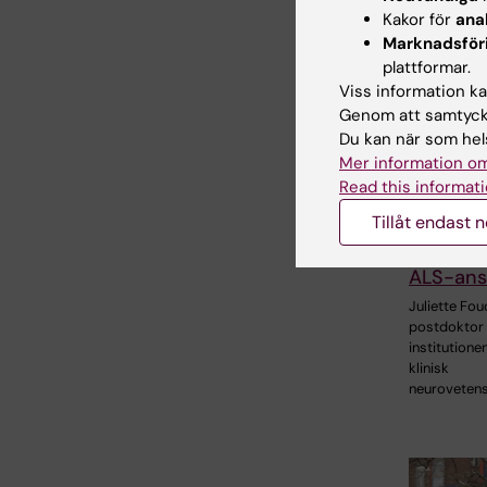
Kakor för
ana
Marknadsför
plattformar.
Viss information kan
Genom att samtycka
Du kan när som hels
27 jul 2026
Mer information om
Juliette
Read this informati
tilldelas
Tillåt endast 
prestigef
internati
ALS-ans
Juliette Fou
postdoktor 
institutionen
klinisk
neuroveten