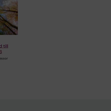
till
6
fessor