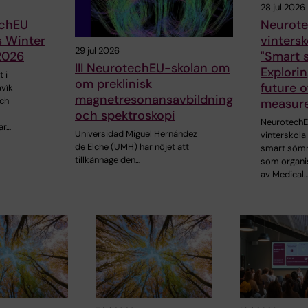
28 jul 2026
chEU
Neurote
s Winter
vinters
29 jul 2026
2026
"Smart s
III NeurotechEU-skolan om
Explorin
 i
om preklinisk
future o
avík
magnetresonansavbildning
och
measur
och spektroskopi
NeurotechE
ar…
Universidad Miguel Hernández
vinterskol
de Elche (UMH) har nöjet att
smart sömn
tillkännage den…
som organi
av Medical