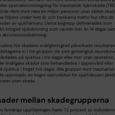
ller specialistmottagning för traumatisk hjärnskada (TBI
örde dem med nära en miljon personer utan sådan skad
na följdes under fem år, och forskarna mätte hur ofta de
ioder av sjukfrånvaro. Detta begrepp definierades som
kt intygad sjukskrivning som varade mer än 14 dagar sa
 aktivitetsnedsättning.
studera hur skadans svårighetsgrad påverkade resultaten
deltagarna in i tre grupper: de som genomgick neurokirur
årdades på sjukhus i tre dagar eller mer utan operation,
e lindrigare skador som behandlades i öppenvård eller 
å sjukhus i högst två dagar. Alla grupper med traumatisk
da uppvisade en högre sannolikhet för sjukfrånvaro jämf
oner utan skada.
lnader mellan skadegrupperna
n femåriga uppföljningen hade 72 procent av individern