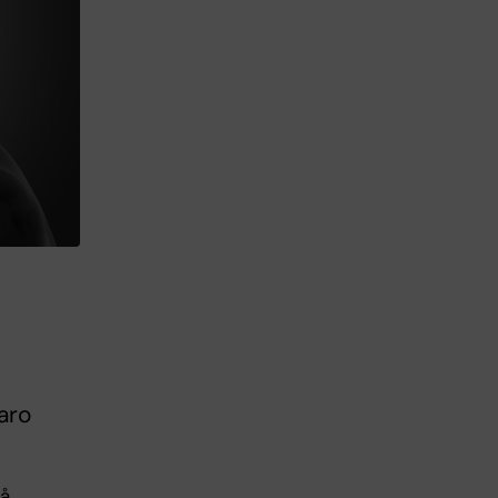
aro
på