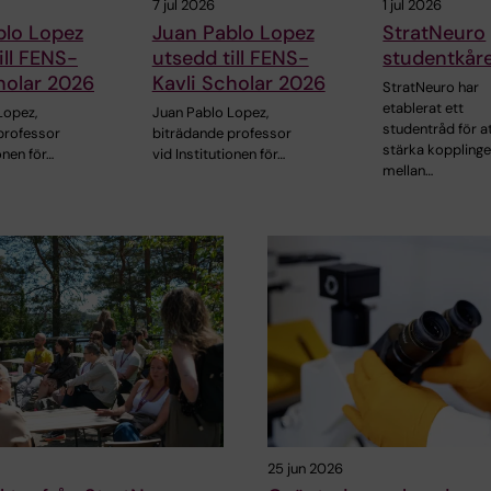
7 jul 2026
1 jul 2026
blo Lopez
Juan Pablo Lopez
StratNeuro
ill FENS-
utsedd till FENS-
studentkår
holar 2026
Kavli Scholar 2026
StratNeuro har
etablerat ett
Lopez,
Juan Pablo Lopez,
studentråd för a
professor
biträdande professor
stärka koppling
onen för…
vid Institutionen för…
mellan…
25 jun 2026