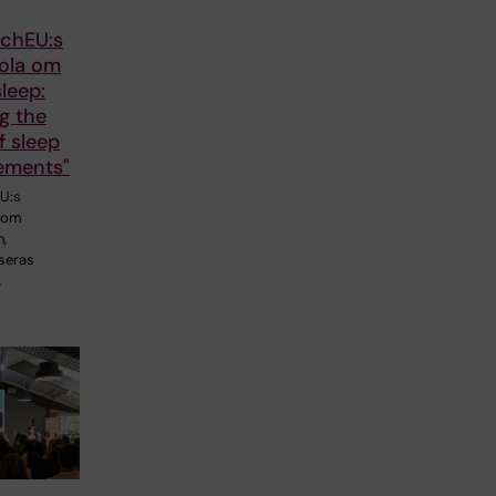
chEU:s
kola om
leep:
g the
f sleep
ements"
U:s
a om
,
seras
…