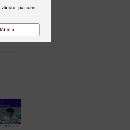
l vänster på sidan.
llåt alla