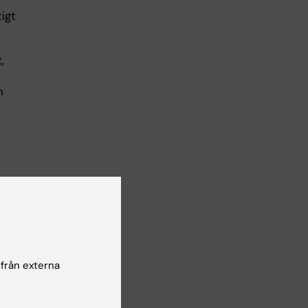
tigt
.
z
,
h
y: A
,
 från externa