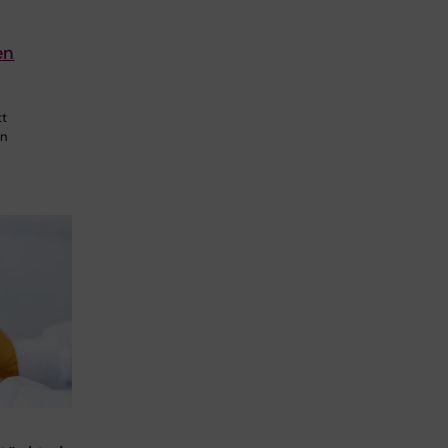
en
tt
en