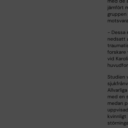
med de a
jämfört 
gruppen 
motsvara
− Dessa r
nedsatt a
traumati
forskare
vid Karol
huvudfor
Studien 
sjukfrånv
Allvarlig
med en s
medan pe
uppvisad
kvinnligt
störninga