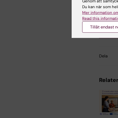
Genom att samtycka
Bi
Du kan när som hels
Tags
Mer information om
Read this informati
Tillåt endast 
Uppdatera
Charlotte 
Dela
Relater