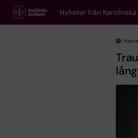
Skip
to
Nyheter från Karolinska 
main
content
Public
Trau
lång