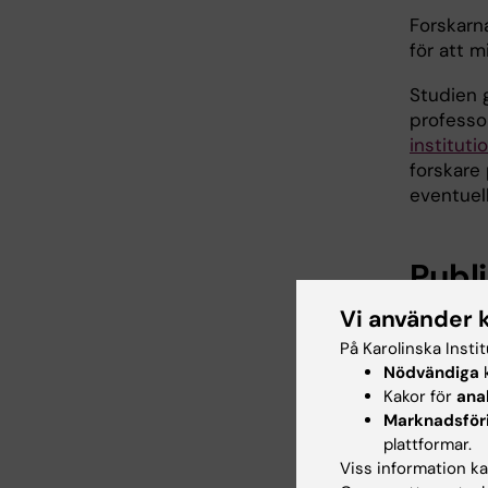
Forskarna
för att m
Studien
professo
instituti
forskare 
eventuell
Publ
Vi använder 
"
Five-Yea
Nationwi
På Karolinska Insti
Individua
Nödvändiga
k
Oldenbur
Kakor för
ana
doi:10.
Marknadsför
plattformar.
Viss information kan