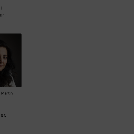
i
ar
 Martin
er,