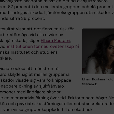
llvarligaste skadorna minst en period av sjukfrånvaro,
med 67 procent i den mellersta gruppen och 45 procent 
med lindrigast skada. I jämförelsegruppen utan skador v
nde siffra 26 procent.
esultat visar att det finns en risk för
rbetsförmåga vid alla nivåer av
sk hjärnskada, säger
Elham Rostami
,
 vid
institutionen för neurovetenskap
inska Institutet och studiens
skare.
visade också att mönstren för
aro skiljde sig åt mellan grupperna.
Elham Rostami. Foto:
a skador visade sig vara förknippade
Stenmark
nabbare ökning av sjukfrånvaro,
rsoner med lindrigare skador
e en mer gradvis ökning över tid. Faktorer som högre åld
 kön och psykiatriska störningar eller substansrelaterade
r var i vissa grupper kopplade till en ökad risk.