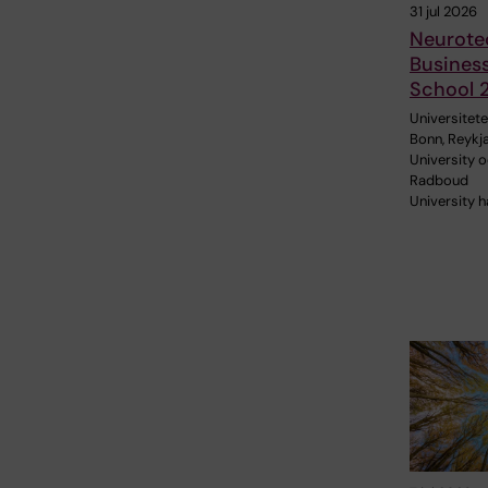
31 jul 2026
Neurote
Busines
School 
Universitetet
Bonn, Reykj
University 
Radboud
University h