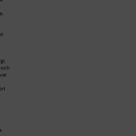
)
a.
mt
gi,
 och
var
ört
a