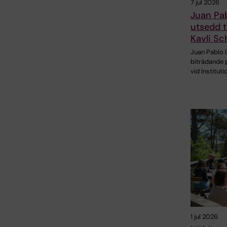
7 jul 2026
Juan Pa
utsedd t
Kavli Sc
Juan Pablo 
biträdande 
vid Instituti
1 jul 2026