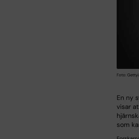
Foto: Getty
En ny s
visar a
hjärnsk
som kan
Forskarn