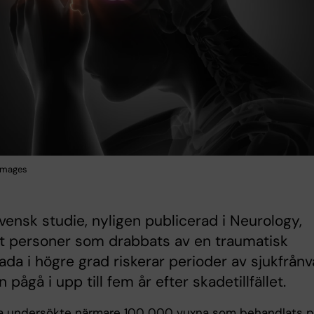
images
vensk studie, nyligen publicerad i Neurology,
tt personer som drabbats av en traumatisk
ada i högre grad riskerar perioder av sjukfrånv
 pågå i upp till fem år efter skadetillfället.
a undersökte närmare 100 000 vuxna som behandlats 