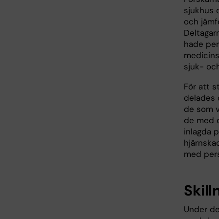
sjukhus e
och jämf
Deltagar
hade per
medicins
sjuk- och
För att 
delades 
de som v
de med d
inlagda p
hjärnska
med pers
Skil
Under de