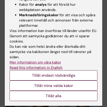
Kakor för
analys
för att förstå hur
webbplatsen används.
Marknadsföringskakor
för att visa och spåra
relevant innehåll och annonser från externa
plattformar.
24 jul 2026
15 jul 2026
Viss information kan överföras till länder utanför EU.
Två KI-forskare får
Helena Karlström får
Genom att samtycka godkänner du att vi sparar
cookies.
innovationsfinansieri
Novo Nordisk-anslag
Du kan när som helst ändra eller återkalla ditt
ng från Knut och
för forskning om ny
samtycke via kakikonen längst ned till vänster på
Alice Wallenbergs
behandling vid
sidan.
Stiftelse
småkärlssjukdom
Mer information om våra kakor
Professor Gonçalo Castelo-
Helena Karlström, lektor och
Read this information in English
Branco och professor Janne
docent vid Karolinska
Lehtiö vid KI får…
Institutet, har…
Tillåt endast nödvändiga
Tillåt mina valda kakor
Tillåt alla