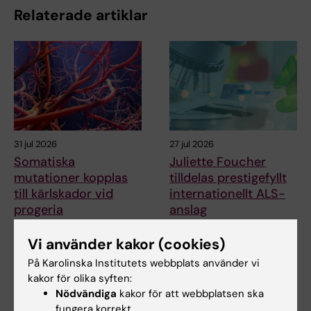
Relaterade artiklar
31 jul 2026
27 jul 2026
Somatiska
Juliette Foucher
mutationer kopplas
tilldelas prestigefyllt
till kärlskador vid
internationellt ALS-
progeria
anslag
Vid den sällsynta sjukdomen
Juliette Foucher, postdoktor
Vi använder kakor (cookies)
progeria bryts blodkärlen ner i
vid institutionen för klinisk
förtid. En…
neurovetenskap…
På Karolinska Institutets webbplats använder vi
kakor för olika syften:
Nödvändiga
kakor för att webbplatsen ska
fungera korrekt.