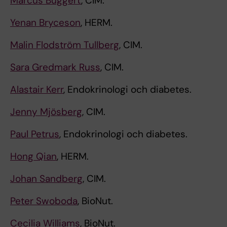
Marcus Buggert
, CIM.
Yenan Bryceson
, HERM.
Malin Flodström Tullberg
, CIM.
Sara Gredmark Russ
, CIM.
Alastair Kerr
, Endokrinologi och diabetes.
Jenny Mjösberg
, CIM.
Paul Petrus
, Endokrinologi och diabetes.
Hong Qian
, HERM.
Johan Sandberg
, CIM.
Peter Swoboda
, BioNut.
Cecilia Williams
, BioNut.