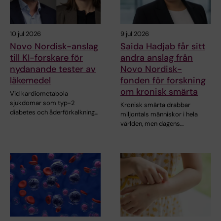
10 jul 2026
9 jul 2026
Novo Nordisk-anslag
Saida Hadjab får sitt
till KI-forskare för
andra anslag från
nydanande tester av
Novo Nordisk-
läkemedel
fonden för forskning
om kronisk smärta
Vid kardiometabola
sjukdomar som typ-2
Kronisk smärta drabbar
diabetes och åderförkalkning…
miljontals människor i hela
världen, men dagens…