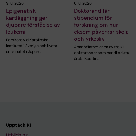
9 jul 2026
6 jul 2026
Epigenetisk
Doktorand får
kartläggning ger
stipendium för
djupare förståelse av
forskning om hur
leukemi
eksem påverkar skola
och yrkesliv
Forskare vid Karolinska
Institutet i Sverige och Kyoto
Anna Winther är en av tre KI-
universitet i Japan…
doktorander som har tilldelats
årets Kerstin…
Upptäck KI
Utbildning