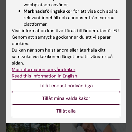
webbplatsen används.
Marknadsföringskakor
för att visa och spåra
relevant innehåll och annonser från externa
plattformar.
Viss information kan överföras till länder utanför EU.
28 jul 2026
1 jul 2026
Genom att samtycka godkänner du att vi sparar
NeurotechEU:s
StratNeuro
cookies.
vinterskola om
studentkåren
Du kan när som helst ändra eller återkalla ditt
samtycke via kakikonen längst ned till vänster på
"Smart sleep:
StratNeuro har etablerat ett
sidan.
Exploring the future
studentråd för att stärka
Mer information om våra kakor
kopplingen mellan…
of sleep
Read this information in English
measurements"
Tillåt endast nödvändiga
NeurotechEU:s vinterskola om
smart sömn, som organiseras
av Medical…
Tillåt mina valda kakor
Tillåt alla