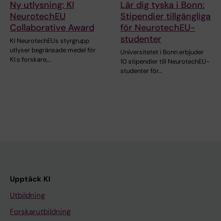
Ny utlysning: KI
Lär dig tyska i Bonn:
NeurotechEU
Stipendier tillgängliga
Collaborative Award
för NeurotechEU-
studenter
KI NeurotechEUs styrgrupp
utlyser begränsade medel för
Universitetet i Bonn erbjuder
KI:s forskare,…
10 stipendier till NeurotechEU-
studenter för…
Upptäck KI
Utbildning
Forskarutbildning