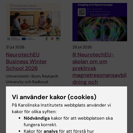
31 jul 2026
29 jul 2026
NeurotechEU
III NeurotechEU-
Business Winter
skolan om om
School 2026
preklinisk
magnetresonansavbil
Universitetet i Bonn, Reykjavík
dning och
University och Radboud
University har…
spektroskopi
Vi använder kakor (cookies)
Universidad Miguel Hernández
de Elche (UMH) har nöjet att
På Karolinska Institutets webbplats använder vi
tillkännage den…
kakor för olika syften:
Nödvändiga
kakor för att webbplatsen ska
fungera korrekt.
Kakor för
analys
för att förstå hur