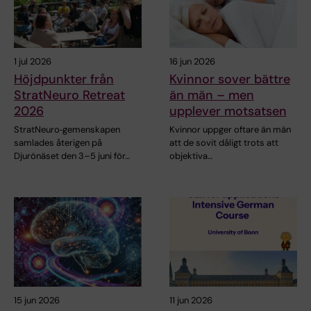
1 jul 2026
16 jun 2026
Höjdpunkter från
Kvinnor sover bättre
StratNeuro Retreat
än män – men
2026
upplever motsatsen
StratNeuro‑gemenskapen
Kvinnor uppger oftare än män
samlades återigen på
att de sovit dåligt trots att
Djurönäset den 3–5 juni för…
objektiva…
15 jun 2026
11 jun 2026