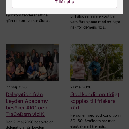
åldrande av hjärnan
demensrisk hos äldre
Tillåt alla
i riskzonen
Personer med metaboliskt
syndrom tenderar att ha
En hälsosammare kost kan
hjärnor som verkar äldre…
vara förknippad med en lägre
risk för demens hos…
27 maj 2026
27 maj 2026
Delegation från
God kondition tidigt
Leyden Academy
kopplas till friskare
besöker ARC och
kärl
TraCeDem vid KI
Personer med god kondition i
30–50-årsåldern har mer
Den 21 maj 2026 besökte en
elastiska artärer när…
delegation från Leyden