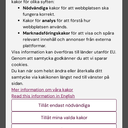
kakor för olika syften:
Uppdaterad av:
Nödvändiga
kakor för att webbplatsen ska
Annika Clemes
2020-09-21
fungera korrekt.
Kakor för
analys
för att förstå hur
webbplatsen används.
Dela
Marknadsföringskakor
för att visa och spåra
relevant innehåll och annonser från externa
plattformar.
Viss information kan överföras till länder utanför EU.
Relaterade artiklar
Genom att samtycka godkänner du att vi sparar
cookies.
Du kan när som helst ändra eller återkalla ditt
samtycke via kakikonen längst ned till vänster på
sidan.
Mer information om våra kakor
Read this information in English
Tillåt endast nödvändiga
14 jul 2026
26 jun 2026
Metaboliskt syndrom
Hälsosammare kost
Tillåt mina valda kakor
kopplat till snabbare
kopplas till lägre