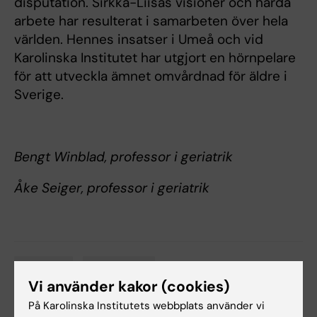
disputation. Sirkka-Liisas visioner och hårda
arbete har resulterat i samarbeten över hela
världen. Hennes insatser i Umeå och vid
Karolinska Institutet har utgjort en hörnpelare
för att utveckla ämnet omvårdnad för äldre i
Sverige.
Bengt Winblad, professor i geriatrik
Åke Seiger, professor i geriatrik
Åldrande
Omvårdnad
Tags
Vi använder kakor (cookies)
På Karolinska Institutets webbplats använder vi