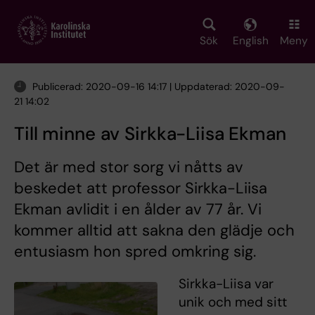
Skip
to
main
Sök
English
Meny
content
Publicerad: 2020-09-16 14:17 | Uppdaterad: 2020-09-
21 14:02
Till minne av Sirkka-Liisa Ekman
Det är med stor sorg vi nåtts av
beskedet att professor Sirkka-Liisa
Ekman avlidit i en ålder av 77 år. Vi
kommer alltid att sakna den glädje och
entusiasm hon spred omkring sig.
Sirkka-Liisa var
unik och med sitt