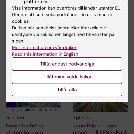
plattformar.
NeurotechEU
III NeurotechEU-
Viss information kan överföras till länder utanför EU.
Business Winter
skolan om om
Genom att samtycka godkänner du att vi sparar
School 2026
preklinisk
cookies.
magnetresonansavbil
Universitetet i Bonn, Reykjavík
Du kan när som helst ändra eller återkalla ditt
dning och
University och Radboud
samtycke via kakikonen längst ned till vänster på
University har…
spektroskopi
sidan.
Universidad Miguel Hernández
Mer information om våra kakor
de Elche (UMH) har nöjet att
Read this information in English
tillkännage den…
Tillåt endast nödvändiga
Tillåt mina valda kakor
Tillåt alla
28 jul 2026
7 jul 2026
NeurotechEU:s
Juan Pablo Lopez
vinterskola om
utsedd till FENS-Kavli