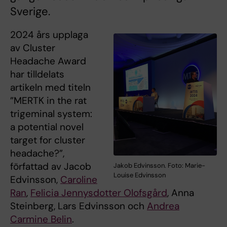
Sverige.
2024 års upplaga
av Cluster
Headache Award
har tilldelats
artikeln med titeln
”MERTK in the rat
trigeminal system:
a potential novel
target for cluster
headache?”,
författad av Jacob
Jakob Edvinsson. Foto: Marie-
Louise Edvinsson
Edvinsson,
Caroline
Ran
,
Felicia Jennysdotter Olofsgård
, Anna
Steinberg, Lars Edvinsson och
Andrea
Carmine Belin
.