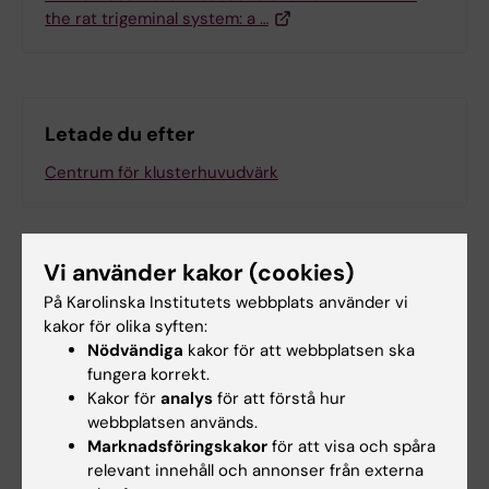
the rat trigeminal system: a …
Letade du efter
Centrum för klusterhuvudvärk
Relaterade artiklar
Vi använder kakor (cookies)
På Karolinska Institutets webbplats använder vi
kakor för olika syften:
Nödvändiga
kakor för att webbplatsen ska
fungera korrekt.
Kakor för
analys
för att förstå hur
webbplatsen används.
Marknadsföringskakor
för att visa och spåra
relevant innehåll och annonser från externa
31 jul 2026
29 jul 2026