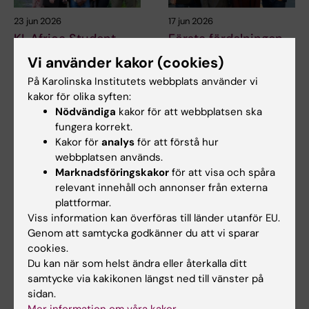
23 jun 2026
17 jun 2026
KI-Africa Student
Första fördelningen
Network anordnade
av forskningsanslaget
Vi använder kakor (cookies)
sitt första
för 2027 klar
På Karolinska Institutets webbplats använder vi
evenemang
Beslut om en första fördelning
kakor för olika syften:
tillsammans med
av forskningsanslaget för 2027
Nödvändiga
kakor för att webbplatsen ska
har nu…
Centre of Excellence
fungera korrekt.
for Sustainable
Kakor för
analys
för att förstå hur
Health
webbplatsen används.
Den 1 juni arrangerade Centre
Marknadsföringskakor
för att visa och spåra
of Excellence for Sustainable
relevant innehåll och annonser från externa
Health (CESH)…
plattformar.
Viss information kan överföras till länder utanför EU.
Genom att samtycka godkänner du att vi sparar
cookies.
Du kan när som helst ändra eller återkalla ditt
samtycke via kakikonen längst ned till vänster på
sidan.