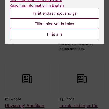
Mer information om våra kakor
Read this information in English
17 jun 2026
11 jun 2026
Tillåt endast nödvändiga
Första fördelningen
Nya
av forskningsanslaget
migrationsrättsliga
Tillåt mina valda kakor
för 2027 klar
regler för forskare
och doktorander
Tillåt alla
Beslut om en första fördelning
av forskningsanslaget för 2027
Den svenska regeringen inför
har nu…
nya migrationsregler för
doktorander och…
10 jun 2026
8 jun 2026
Utlysning! Ansökan
Lokala riktlinjer för