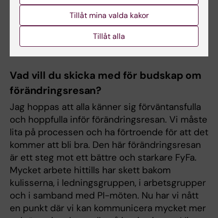
hållbart resursfördelningssystem är ett annat.
Tillåt mina valda kakor
Parallellt är det väldigt viktigt att vi ser till att
kommunicera bättre och få en ännu bättre vi-
Tillåt alla
känsla – en ”FyFa-spirit” – på institutionen.
Vad vill du skicka med för budskap om
förändringsresan?
Jag hoppas att alla känner sig förväntansfulla
och hoppfulla inför förändringsresan. Vi måste
lita på processen och ha förtroende för att det
kommer att bli bra. Den här förändringsresan
är ett steg mot ett bättre och starkare FyFa.
Mycket arbete hittills har skett bakom
kulisserna, i ledningsgruppen, i arbetsgrupper
och i samband med PI-möten. Nu har vi nått
en punkt där vi kan kommunicera mycket mer