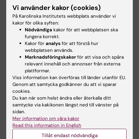
Min målbild är att FyFa ska vara en stark och
Vi använder kakor (cookies)
kreativ institution där vi tillsammans jobbar i
På Karolinska Institutets webbplats använder vi
riktning mot banbrytande fysiologi och
kakor för olika syften:
farmakologi för morgondagens upptäckter
Nödvändiga
kakor för att webbplatsen ska
fungera korrekt.
och utveckling av hälso- och sjukvården. Vi
Kakor för
analys
för att förstå hur
ska också vara en hållbar institution där vi
webbplatsen används.
månar om varandra, känner arbetsglädje,
Marknadsföringskakor
för att visa och spåra
gemenskap och trygghet inför framtiden.
relevant innehåll och annonser från externa
plattformar.
Viss information kan överföras till länder utanför EU.
Hur når vi målbilden?
Genom att samtycka godkänner du att vi sparar
cookies.
Genom att skapa goda förutsättningar för
Du kan när som helst ändra eller återkalla ditt
arbetet på FyFa, en god organisation och
samtycke via kakikonen längst ned till vänster på
effektiva processer där det är tydligt vad som
sidan.
förväntas av var och en. Vår nya
Mer information om våra kakor
utbildningsorganisation är ett steg på resan
Read this information in English
mot målet. Att vi får till ett effektivt och
Tillåt endast nödvändiga