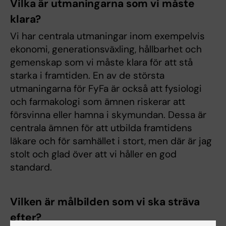
Vilka är utmaningarna som vi måste
klara?
Vi har centrala utmaningar inom exempelvis
ekonomi, generationsväxling, hållbarhet och
gemenskap som vi måste klara för att stå
starka i framtiden. En av de största
utmaningarna för FyFa är också att fysiologi
och farmakologi som ämnen riskerar att
försvinna eller hamna i skymundan. Dessa är
centrala ämnen för att utbilda framtidens
läkare och för samhället i stort, men där är jag
stolt och glad över att vi håller en god
standard.
Vilken är målbilden som vi ska sträva
efter?