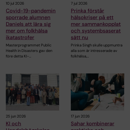
10 jul 2026
7 jul 2026
Covid-19-pandemin
Prinka förstår
sporrade alumnen
hälsokriser på ett
Daniels att lära sig
mer sammankopplat
mer om folkhälsa
och systembsaserat
ikatastrofer
sätt nu
Masterprogrammet Public
Prinka Singh skulle uppmuntra
Health in Disasters gav den
alla som är intresserade av
före detta KI-…
folkhälsa,…
25 jun 2026
17 jun 2026
KI och
Sahar kombinerar