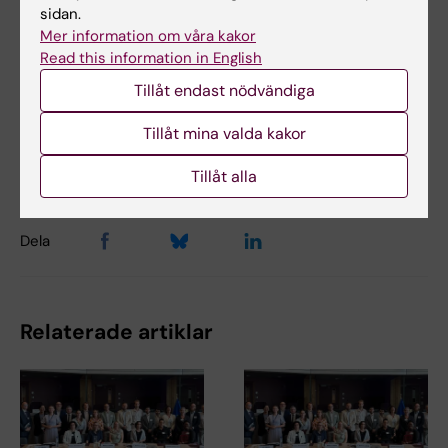
sidan.
EU-samarbetsprojekt
Folkhälsovetenskap
Tags
Mer information om våra kakor
Read this information in English
Global hälsa
Tillåt endast nödvändiga
Tillåt mina valda kakor
Uppdaterad av:
Ann Sofie Sten
2026-06-05
Tillåt alla
Dela
Relaterade artiklar