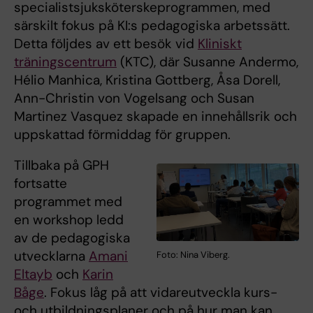
specialistsjuksköterskeprogrammen, med
särskilt fokus på KI:s pedagogiska arbetssätt.
Detta följdes av ett besök vid
Kliniskt
träningscentrum
(KTC), där Susanne Andermo,
Hélio Manhica, Kristina Gottberg, Åsa Dorell,
Ann-Christin von Vogelsang och Susan
Martinez Vasquez skapade en innehållsrik och
uppskattad förmiddag för gruppen.
Tillbaka på GPH
fortsatte
programmet med
en workshop ledd
av de pedagogiska
utvecklarna
Amani
Foto: Nina Viberg.
Eltayb
och
Karin
Båge
. Fokus låg på att vidareutveckla kurs-
och utbildningsplaner och på hur man kan