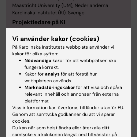
Maastricht University (UM), Nederländerna
Karolinska Institutet (KI), Sverige
Projektledare på KI
Elin Larsson
, senior forskare, institutionen för
Vi använder kakor (cookies)
global folkhälsa
På Karolinska Institutets webbplats använder vi
Deltagare under besöket
kakor för olika syften:
Dr Jamila Ahmed Aden, Mustafe Abdirizak
Nödvändiga
kakor för att webbplatsen ska
Mohamud och Fahad Ahmed Abdi från East
fungera korrekt.
African University, Abdifatah Mohamed och
Kakor för
analys
för att förstå hur
Abdulwahab Iman från Somali National University,
webbplatsen används.
Mukhtar Abdi Shube från Somalias
Marknadsföringskakor
för att visa och spåra
relevant innehåll och annonser från externa
hälsoministerium (MoH), Khalif Bile Mohamud,
plattformar.
konsult till MoH, samt Emmaline Brouwer från
Viss information kan överföras till länder utanför EU.
Maastricht University.
Genom att samtycka godkänner du att vi sparar
cookies.
Du kan när som helst ändra eller återkalla ditt
samtycke via kakikonen längst ned till vänster på