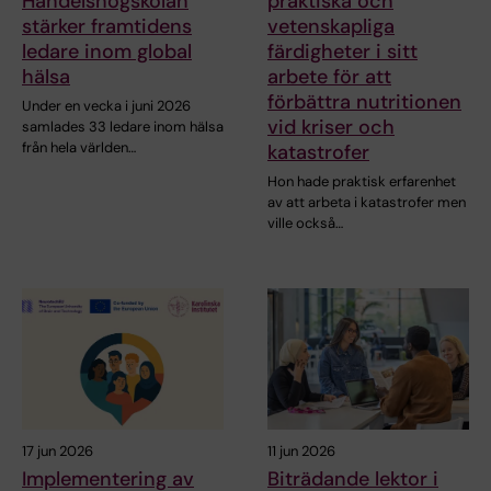
Handelshögskolan
praktiska och
stärker framtidens
vetenskapliga
ledare inom global
färdigheter i sitt
hälsa
arbete för att
förbättra nutritionen
Under en vecka i juni 2026
vid kriser och
samlades 33 ledare inom hälsa
från hela världen…
katastrofer
Hon hade praktisk erfarenhet
av att arbeta i katastrofer men
ville också…
17 jun 2026
11 jun 2026
Implementering av
Biträdande lektor i