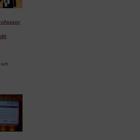
ofessor
llt
i och