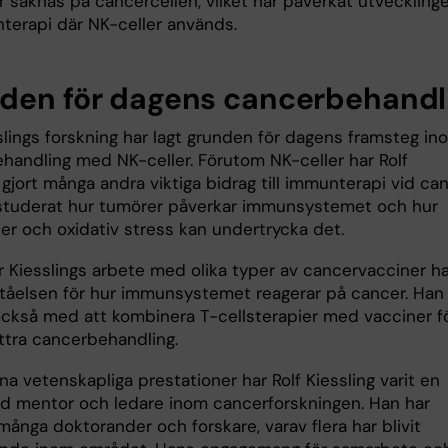
r saknas på cancercellen, vilket har påverkat utveckling
terapi där NK-celler används.
den för dagens cancerbehandl
slings forskning har lagt grunden för dagens framsteg in
handling med NK-celler. Förutom NK-celler har Rolf
 gjort många andra viktiga bidrag till immunterapi vid can
studerat hur tumörer påverkar immunsystemet och hur
ler och oxidativ stress kan undertrycka det.
r Kiesslings arbete med olika typer av cancervacciner ha
ståelsen för hur immunsystemet reagerar på cancer. Han
också med att kombinera T-cellsterapier med vacciner f
ättra cancerbehandling.
na vetenskapliga prestationer har Rolf Kiessling varit en
d mentor och ledare inom cancerforskningen. Han har
många doktorander och forskare, varav flera har blivit