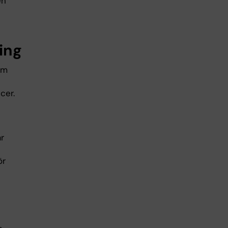
en
ing
om
cer.
r
ör