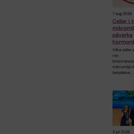
7 aug 2026
Celler i
mikromil
påverka
hormonb
Vilka celler
i en
bröstcance
mikromiljö 
betydelse…
3 jul 2026