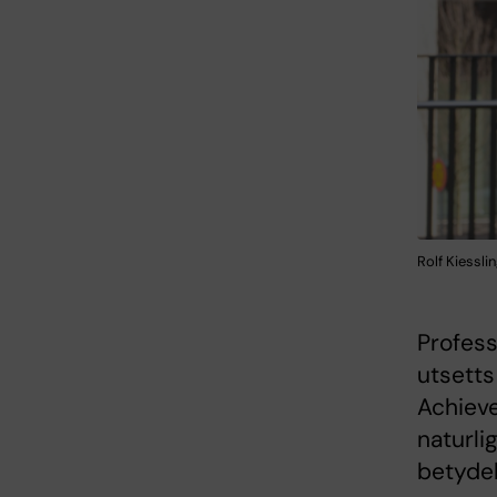
Rolf Kiessl
Profess
utsetts
Achiev
naturli
betydel