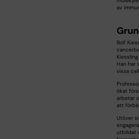
molekyle
av immun
Grun
Rolf Kies
cancerbe
Kiessling
Han har 
vissa cel
Professo
ökat för
arbetar 
att förb
Utöver si
engagera
utbildat 