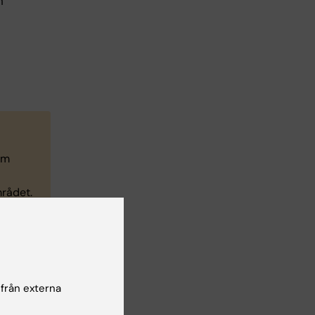
h
om
mrådet.
 och
 från externa