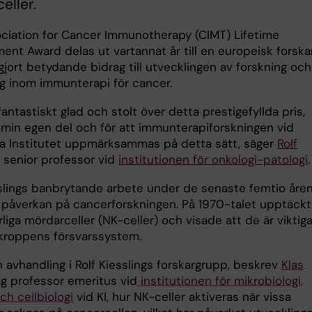
eller.
ciation for Cancer Immunotherapy (CIMT) Lifetime
ent Award delas ut vartannat år till en europeisk forska
jort betydande bidrag till utvecklingen av forskning och
ng inom immunterapi för cancer.
fantastiskt glad och stolt över detta prestigefyllda pris,
 min egen del och för att immunterapiforskningen vid
ka Institutet uppmärksammas på detta sätt, säger
Rolf
, senior professor vid
institutionen för onkologi-patologi
.
sslings banbrytande arbete under de senaste femtio åren
r påverkan på cancerforskningen. På 1970-talet upptäck
liga mördarceller (NK-celler) och visade att de är viktig
 kroppens försvarssystem.
 avhandling i Rolf Kiesslings forskargrupp, beskrev
Klas
dag professor emeritus vid
institutionen för mikrobiologi,
ch cellbiologi
vid KI, hur NK-celler aktiveras när vissa