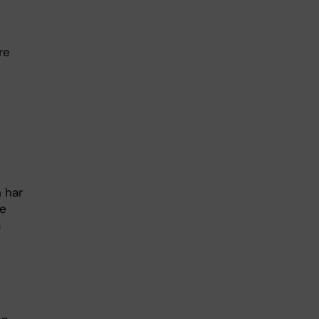
re
 har
te
a