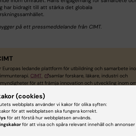
nde inom området. Hans engagemang för samarbete oc
g har bidragit till att stärka det globala
rskningssamhället.
 bygger på ett pressmeddelande från CIMT.
CIMT
r Europas ledande plattform för utbildning och samarbete in
immunterapi.
CIMT
samlar forskare, läkare, industri och
smyndigheter för att främja innovation och utveckling inom o
sationen samarbetar med internationella immunterapicenter
kakor (cookies)
ngsnätverk för att främja framsteg.
tutets webbplats använder vi kakor för olika syften:
akor för att webbplatsen ska fungera korrekt.
lys
för att förstå hur webbplatsen används.
ingskakor
för att visa och spåra relevant innehåll och annonser
 om det här ämnet