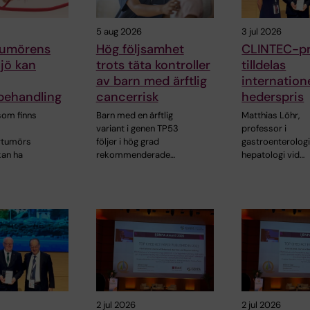
5 aug 2026
3 jul 2026
 tumörens
Hög följsamhet
CLINTEC-pr
jö kan
trots täta kontroller
tilldelas
av barn med ärftlig
internatione
ehandling
cancerrisk
hederspris
 som finns
Barn med en ärftlig
Matthias Löhr,
variant i genen TP53
professor i
rtumörs
följer i hög grad
gastroenterolog
kan ha
rekommenderade…
hepatologi vid…
2 jul 2026
2 jul 2026