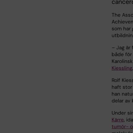
cancerc
The Asso
Achievem
som har g
utbildni
– Jag är 
både för
Karolins
Kiessling
Rolf Kie
haft sto
han natur
delar av
Under sin
Kärre
, i
tumör- o