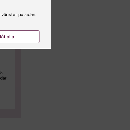
l vänster på sidan.
llåt alla
ng
ig
 där