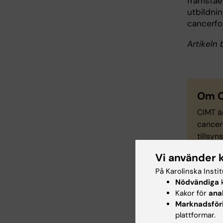
framståe
utbildnin
cancerfo
Artikeln
Om 
CIMT ä
cancer
tillsyn
Organi
Vi använder 
forskni
På Karolinska Insti
Nödvändiga
k
Kakor för
ana
Marknadsför
Mer
plattformar.