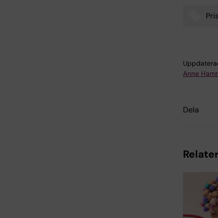
Pri
Tags
Uppdatera
Anne Hamm
Dela
Relater