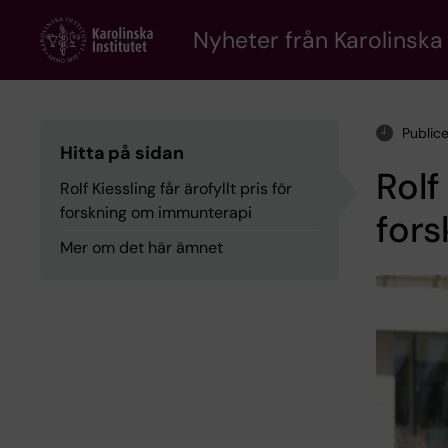
Skip
to
Nyheter från Karolinska 
main
content
Public
Hitta på sidan
Rolf
Rolf Kiessling får ärofyllt pris för
forskning om immunterapi
for
Mer om det här ämnet